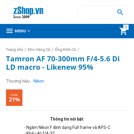

0



MENU
/
/
/
Trang chủ
Kho Hàng Cũ
Ống Kính Cũ
Tamron AF 70-300mm F/4-5.6 Di
/
Tokina - Tamron - Sigma (Hàng cũ)
LD macro - Likenew 95%
GIẢM
21%
Thương hiệu
Nikon
Thông tin nổi bật:
- Ngàm Nikon F định dạng
Full frame và
APS-C
- Khẩu độ f/4-32