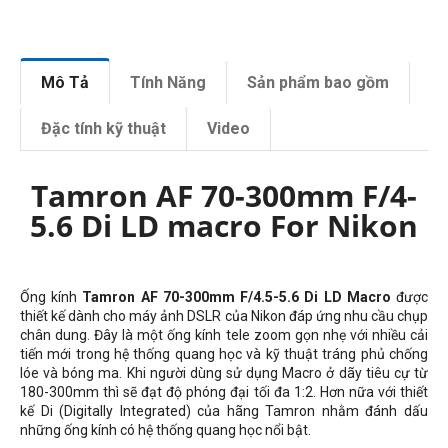
Mô Tả
Tính Năng
Sản phẩm bao gồm
Đặc tính kỹ thuật
Video
Tamron AF 70-300mm F/4-
5.6 Di LD macro For Nikon
Ống kính
Tamron AF 70-300mm F/4.5-5.6 Di LD Macro
được
thiết kế dành cho máy ảnh DSLR của Nikon đáp ứng nhu cầu chụp
chân dung. Đây là một ống kính tele zoom gọn nhẹ với nhiều cải
tiến mới trong hệ thống quang học và kỹ thuật tráng phủ chống
lóe và bóng ma. Khi người dùng sử dụng Macro ở dãy tiêu cự từ
180-300mm thì sẽ đạt độ phóng đại tối đa 1:2. Hơn nữa với thiết
kế Di (Digitally Integrated) của hãng Tamron nhằm đánh dấu
những ống kính có hệ thống quang học nổi bật.