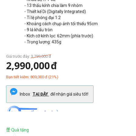
- 13
thấu kính chia làm 9 nhóm
- Thiết kế Di (Digitally Integrated)
- Tỉ lệ phóng đại 1:2
- Khoảng cách chụp ảnh tối thiểu 95cm
- 9 lá khẩu tròn
- Kích cỡ kính lọc: 62mm (phía trước)
- Trọng lượng: 435g
Giá trước đây:
3,799,000
đ
2,990,000
đ
Bạn tiết kiệm:
809,000
đ
(
21
%)
Inbox
TẠI ĐÂY
để nhận giá siêu tốt!
Quà tặng