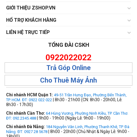
GIỚI THIỆU ZSHOP.VN
HỔ TRỢ KHÁCH HÀNG
LIÊN HỆ TRỰC TIẾP
TỔNG ĐÀI CSKH
0922022022
Trả Góp Online
Cho Thuê Máy Ảnh
Chi nhánh HCM Quận 1:
49-51 Trần Hưng Đạo, Phường Bến Thành,
| 8h30 - 21h00 (CN: 8h30 - 20h00, Lễ:
TP. HCM. ĐT: 0922 022 022
8h30 - 17h30)
Chi nhánh Cần Thơ:
64 Hùng Vương, Phường Ninh Kiều, TP. Cần Thơ.
| 9h00 - 19h00 (Ngày Lễ: 9h00 - 19h00)
ĐT: 092.2345.488
Chi nhánh Đà Nẵng:
184 Nguyễn Văn Linh, Phường Thanh Khê, TP. Đà
| 8h00 - 20h00 (Chủ Nhật & Ngày Lễ: 9h00 -
Nẵng. ĐT: 0927 28 5678
18h00)