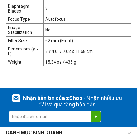
Diaphragm
9
Blades
Focus Type
Autofocus
Image
No
Stabilization
Filter Size
62 mm (Front)
Dimensions (ø x
3 x 4.6" / 7.62 x 11.68 cm
L)
Weight
15.34 oz / 435 g
Nhận bản tin của zShop
- Nhận nhiều ưu
đãi và quà tặng hấp dẫn
DANH MỤC KINH DOANH