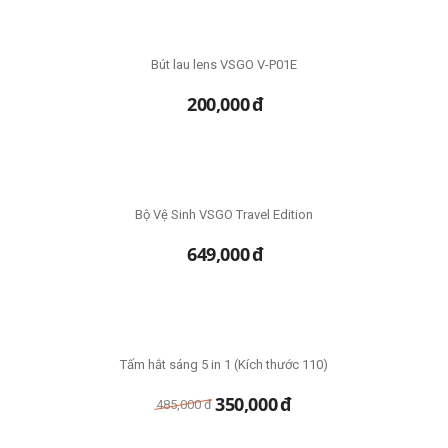
Bút lau lens VSGO V-P01E
200,000
đ
Bộ Vệ Sinh VSGO Travel Edition
649,000
đ
Tấm hắt sáng 5 in 1 (Kích thước 110)
350,000
đ
485,000
đ