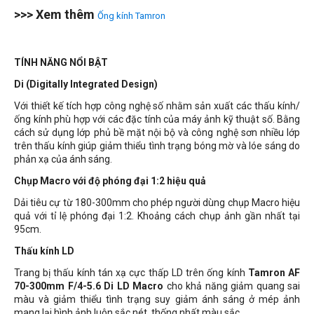
>>> Xem thêm
Ống kính Tamron
TÍNH NĂNG NỔI BẬT
Di (Digitally Integrated Design)
Với thiết kế tích hợp công nghệ số nhằm sản xuất các thấu kính/
ống kính phù hợp với các đặc tính của máy ảnh kỹ thuật số. Bằng
cách sử dụng lớp phủ bề mặt nội bộ và công nghệ sơn nhiều lớp
trên thấu kính giúp giảm thiểu tình trạng bóng mờ và lóe sáng do
phản xạ của ánh sáng.
Chụp Macro với độ phóng đại 1:2 hiệu quả
Dải tiêu cự từ 180-300mm cho phép người dùng chụp Macro hiệu
quả với tỉ lệ phóng đại 1:2. Khoảng cách chụp ảnh gần nhất tại
95cm.
Thấu kính LD
Trang bị thấu kính tán xạ cực thấp LD trên ống kính
Tamron AF
70-300mm F/4-5.6 Di LD Macro
cho khả năng giảm quang sai
màu và giảm thiểu tình trạng suy giảm ánh sáng ở mép ảnh
mang lại hình ảnh luôn sắc nét, thống nhất màu sắc.