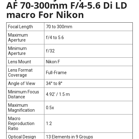
AF 70-300mm F/4-5.6 Di LD
macro For Nikon
Focal Length
70 to 300mm
Maximum
f/4 to 5.6
Aperture
Minimum
f/32
Aperture
Lens Mount
Nikon F
Lens Format
Full-Frame
Coverage
Angle of View
34° to 8°
Minimum Focus
4.92' / 1.5 m
Distance
Maximum
0.5x
Magnification
Macro
Reproduction
1:2
Ratio
Optical Design
13 Elements in 9 Groups