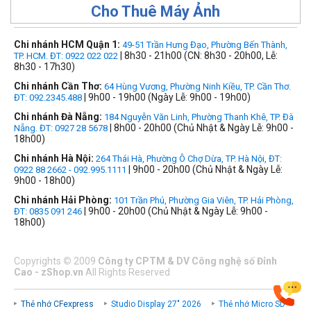
Cho Thuê Máy Ảnh
Chi nhánh HCM Quận 1:
49-51 Trần Hưng Đạo, Phường Bến Thành,
| 8h30 - 21h00 (CN: 8h30 - 20h00, Lễ:
TP. HCM. ĐT: 0922 022 022
8h30 - 17h30)
Chi nhánh Cần Thơ:
64 Hùng Vương, Phường Ninh Kiều, TP. Cần Thơ.
| 9h00 - 19h00 (Ngày Lễ: 9h00 - 19h00)
ĐT: 092.2345.488
Chi nhánh Đà Nẵng:
184 Nguyễn Văn Linh, Phường Thanh Khê, TP. Đà
| 8h00 - 20h00 (Chủ Nhật & Ngày Lễ: 9h00 -
Nẵng. ĐT: 0927 28 5678
18h00)
Chi nhánh Hà Nội:
264 Thái Hà, Phường Ô Chợ Dừa, TP. Hà Nội, ĐT:
| 9h00 - 20h00 (Chủ Nhật & Ngày Lễ:
0922 88 2662 - 092.995.1111
9h00 - 18h00)
Chi nhánh Hải Phòng:
101 Trần Phú, Phường Gia Viên, TP. Hải Phòng,
| 9h00 - 20h00 (Chủ Nhật & Ngày Lễ: 9h00 -
ĐT: 0835 091 246
18h00)
Copyrights
©
2009
Công ty CPTM & DV Công nghệ số Đỉnh
Cao - zShop.vn
All Rights Reserved
Thẻ nhớ CFexpress
Studio Display 27" 2026
Thẻ nhớ Micro SD