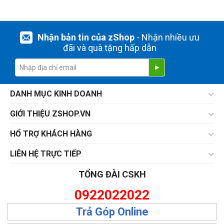
Nhận bản tin của zShop
- Nhận nhiều ưu
đãi và quà tặng hấp dẫn
DANH MỤC KINH DOANH
GIỚI THIỆU ZSHOP.VN
HỔ TRỢ KHÁCH HÀNG
LIÊN HỆ TRỰC TIẾP
TỔNG ĐÀI CSKH
0922022022
Trả Góp Online