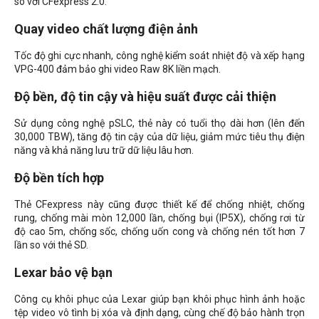
so với CFexpress 2.0.
Quay video chất lượng điện ảnh
Tốc độ ghi cực nhanh, công nghệ kiểm soát nhiệt độ và xếp hạng
VPG-400 đảm bảo ghi video Raw 8K liền mạch.
Độ bền, độ tin cậy và hiệu suất được cải thiện
Sử dụng công nghệ pSLC, thẻ này có tuổi thọ dài hơn (lên đến
30,000 TBW), tăng độ tin cậy của dữ liệu, giảm mức tiêu thụ điện
năng và khả năng lưu trữ dữ liệu lâu hơn.
Độ bền tích hợp
Thẻ CFexpress này cũng được thiết kế để chống nhiệt, chống
rung, chống mài mòn 12,000 lần, chống bụi (IP5X), chống rơi từ
độ cao 5m, chống sốc, chống uốn cong và chống nén tốt hơn 7
lần so với thẻ SD.
Lexar bảo vệ bạn
Công cụ khôi phục của Lexar giúp bạn khôi phục hình ảnh hoặc
tệp video vô tình bị xóa và định dạng, cùng chế độ bảo hành trọn