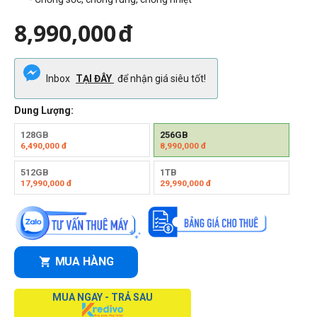
8,990,000
đ
Inbox
TẠI ĐÂY
để nhận giá siêu tốt!
Dung Lượng:
128GB
256GB
6,490,000
đ
8,990,000
đ
512GB
1TB
17,990,000
đ
29,990,000
đ
MUA HÀNG
MUA NGAY - TRẢ SAU