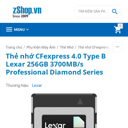

0



MENU
/
/
/
/
Trang chủ
Phụ Kiện Máy Ảnh
Thẻ Nhớ
Thẻ nhớ CFexpress
Thẻ nhớ
Thẻ nhớ CFexpress 4.0 Type B
Lexar 256GB 3700MB/s
Professional Diamond Series
Thương hiệu
Lexar