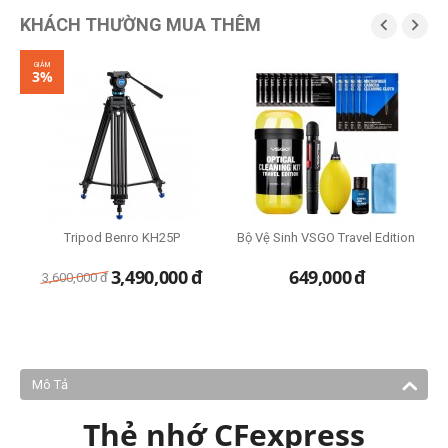
KHÁCH THƯỜNG MUA THÊM


GIẢM
3%
Tripod Benro KH25P
Bộ Vệ Sinh VSGO Travel Edition
3,490,000
đ
649,000
đ
3,600,000
đ
Mô Tả
Thẻ nhớ CFexpress