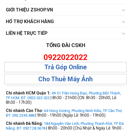
GIỚI THIỆU ZSHOP.VN
HỔ TRỢ KHÁCH HÀNG
LIÊN HỆ TRỰC TIẾP
TỔNG ĐÀI CSKH
0922022022
Trả Góp Online
Cho Thuê Máy Ảnh
Chi nhánh HCM Quận 1:
49-51 Trần Hưng Đạo, Phường Bến Thành,
| 8h30 - 21h00 (CN: 8h30 - 20h00, Lễ:
TP. HCM. ĐT: 0922 022 022
8h30 - 17h30)
Chi nhánh Cần Thơ:
64 Hùng Vương, Phường Ninh Kiều, TP. Cần Thơ.
| 9h00 - 19h00 (Ngày Lễ: 9h00 - 19h00)
ĐT: 092.2345.488
Chi nhánh Đà Nẵng:
184 Nguyễn Văn Linh, Phường Thanh Khê, TP. Đà
| 8h00 - 20h00 (Chủ Nhật & Ngày Lễ: 9h00 -
Nẵng. ĐT: 0927 28 5678