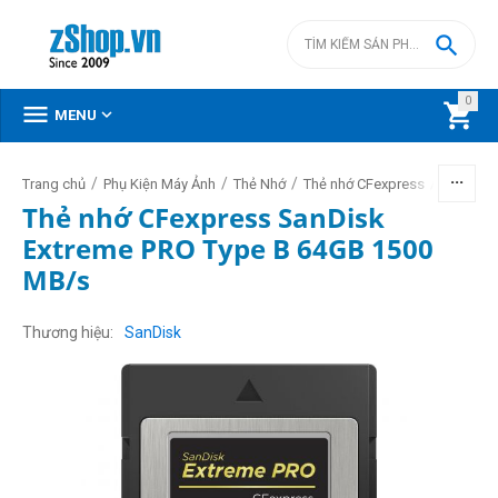

0



MENU
/
/
/
/
Trang chủ
Phụ Kiện Máy Ảnh
Thẻ Nhớ
Thẻ nhớ CFexpress
Thẻ nhớ
Thẻ nhớ CFexpress SanDisk
Extreme PRO Type B 64GB 1500
MB/s
Thương hiệu
SanDisk