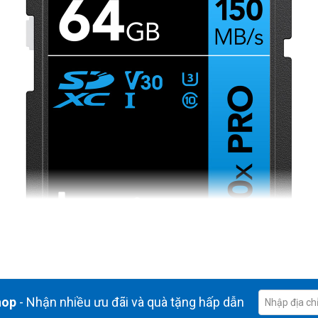
hop
- Nhận nhiều ưu đãi và quà tặng hấp dẫn