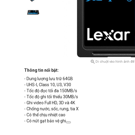

Di chuột vào hình ảnh để
Thông tin nổi bật:
- Dung lượng lưu trữ 64GB
-
UHS-I, Class 10, U3, V30
- Tốc độ đọc tối đa 150MB/s
- Tốc độ ghi tối thiểu 30MB/s
- Ghi video Full HD, 3D và 4K
- Chống
nước,
sốc, rung, tia X
- Có thể chịu nhiệt cao
- Có nút gạt bảo vệ ghi