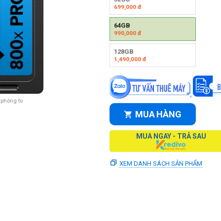
699,000
đ
64GB
990,000
đ
128GB
1,490,000
đ
 phóng to
MUA HÀNG
MUA NGAY - TRẢ SAU
XEM DANH SÁCH SẢN PHẨM