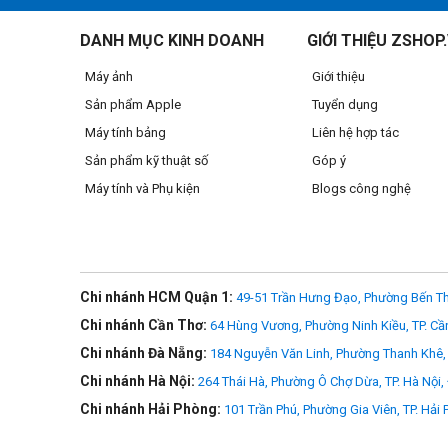
>>> Xem thêm
Thẻ nhớ SD
DANH MỤC KINH DOANH
GIỚI THIỆU ZSHOP
Máy ảnh
Giới thiệu
Ghi lại hoàn hảo những cuộc phiêu lưu của b
Sản phẩm Apple
Tuyển dụng
Cuộc phiêu lưu đang ở ngoài kia — đảm bảo rằng bạn đã 
Máy tính bảng
Liên hệ hợp tác
ngắm và chụp, máy ảnh DSLR tầm trung hay máy quay phim
Sản phẩm kỹ thuật số
Góp ý
video Full HD 1080p và 4K UHD tuyệt đẹp.
Máy tính và Phụ kiện
Blogs công nghệ
Tiết kiệm thời gian với quy trình làm việc đư
Hiệu suất tốc độ cao của thẻ nhớ SDHC/SDXC Lexar 800x Pro U
ảnh.
Được thiết kế để đảm bảo độ bền - chống nước
Chi nhánh HCM Quận 1:
49-51 Trần Hưng Đạo, Phường Bến Th
Chi nhánh Cần Thơ:
64 Hùng Vương, Phường Ninh Kiều, TP. Cầ
Những thẻ này cung cấp hiệu suất và độ bền mà bạn cần để 
cao của Lexar được kiểm tra nghiêm ngặt và được thiết kế để
Chi nhánh Đà Nẵng:
184 Nguyễn Văn Linh, Phường Thanh Khê, 
Chi nhánh Hà Nội:
264 Thái Hà, Phường Ô Chợ Dừa, TP. Hà Nội,
Đã được kiểm tra nghiêm ngặt
Chi nhánh Hải Phòng:
101 Trần Phú, Phường Gia Viên, TP. Hải
Tất cả các sản phẩm của Lexar đều trải qua quá trình thử n