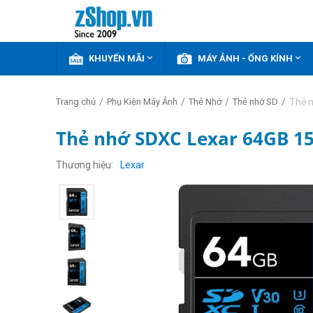


KHUYẾN MÃI
MÁY ẢNH - ỐNG KÍNH
/
/
/
/
Thẻ 
Trang chủ
Phụ Kiện Máy Ảnh
Thẻ Nhớ
Thẻ nhớ SD
Thẻ nhớ SDXC Lexar 64GB 15
Thương hiệu
Lexar