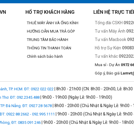
.VN
HỔ TRỢ KHÁCH HÀNG
LIÊN HỆ TRỰC TIẾ
Tổng đài CSKH
0922
THUÊ MÁY ẢNH VÀ ỐNG KÍNH
ạn ở độ phân giải đến 4K UHD
Tư vấn Máy Ảnh
092
HƯỚNG DẪN MUA TRẢ GÓP
sẵn sàng để ghi lại tất cả bằng cách tận dụng sức mạnh và hiệu suất
Tư vấn Macbook
09
TRUNG TÂM BẢO HÀNH
 HD, bạn sẽ được trang bị một thẻ nhớ cung cấp các tính năng chụp ả
Hỗ trợ Sự Kiện
0908
THÔNG TIN THANH TOÁN
Tư vấn khác
092202
Chính sách bảo hành
ợc tăng tốc đáng kể
Mua sỉ - Dự Án
0972 6
HS-I tăng tốc đáng kể quy trình làm việc của bạn từ đầu đến cuối, để bạ
Góp ý, Báo giá
Lamvt
, nhiệt độ, sốc, rung và chống tia X
| 8h30 - 21h00 (CN: 8h30 - 20h00, Lễ: 8h30
ành, TP. HCM. ĐT: 0922 022 022
| 9h00 - 19h00 (Ngày Lễ: 9h00 - 19h00)
n Thơ. ĐT: 092.2345.488
thu thập và lưu trữ dữ liệu có giá trị ở nhiều thành phần khác nhau. D
 chống nước, nhiệt độ, sốc, rung và tia X.
| 8h00 - 20h00 (Chủ Nhật & Ngày Lễ: 9h00 -
TP. Đà Nẵng. ĐT: 0927 28 5678
| 9h00 - 20h00 (Chủ Nhật & Ngày Lễ: 9h00 
 ĐT: 0922 88 2662 - 092.995.1111
| 9h00 - 20h00 (Chủ Nhật & Ngày Lễ: 9h00 - 18h00
 Phòng, ĐT: 0835 091 246
ghiệm rộng rãi trong phòng thí nghiệm chất lượng Lexar, với cơ sở vật ch