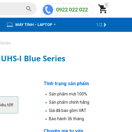
0


0922 022 022


MÁY TÍNH - LAPTOP
KHO HÀNG CŨ
1/2
Series
UHS-I Blue Series
Tình trạng sản phẩm
Sản phẩm mới 100%
Sản phẩm chính hãng
iêu tốt!
Giá đã bao gồm VAT
Bảo hành 36 tháng
Chuyên gia tư vấn