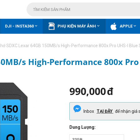



DJI - INSTA360
PHỤ KIỆN MÁY ẢNH
APPLE
nhớ SDXC Lexar 64GB 150MB/s High-Performance 800x Pro UHS-I Blue 
0MB/s High-Performance 800x Pro 
990,000
đ
Inbox
TẠI ĐÂY
để nhận giá s
Dung Lượng:
32GB