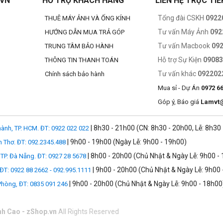
.VN
HỔ TRỢ KHÁCH HÀNG
LIÊN HỆ TRỰC TIẾ
Tổng đài CSKH
0922
THUÊ MÁY ẢNH VÀ ỐNG KÍNH
Tư vấn Máy Ảnh
092
HƯỚNG DẪN MUA TRẢ GÓP
Tư vấn Macbook
09
TRUNG TÂM BẢO HÀNH
Hỗ trợ Sự Kiện
0908
THÔNG TIN THANH TOÁN
Tư vấn khác
092202
Chính sách bảo hành
Mua sỉ - Dự Án
0972 6
Góp ý, Báo giá
Lamvt
| 8h30 - 21h00 (CN: 8h30 - 20h00, Lễ: 8h30
ành, TP. HCM. ĐT: 0922 022 022
| 9h00 - 19h00 (Ngày Lễ: 9h00 - 19h00)
n Thơ. ĐT: 092.2345.488
| 8h00 - 20h00 (Chủ Nhật & Ngày Lễ: 9h00 -
TP. Đà Nẵng. ĐT: 0927 28 5678
| 9h00 - 20h00 (Chủ Nhật & Ngày Lễ: 9h00 
 ĐT: 0922 88 2662 - 092.995.1111
| 9h00 - 20h00 (Chủ Nhật & Ngày Lễ: 9h00 - 18h00
 Phòng, ĐT: 0835 091 246
nh Cao - zShop.vn
All Rights Reserved