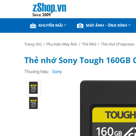


KHUYẾN MÃI
MÁY ẢNH - ỐNG KÍNH
/
/
/
Trang chủ
Phụ Kiện Máy Ảnh
Thẻ Nhớ
Thẻ nhớ CFexpress
Thẻ nhớ Sony Tough 160GB 
Thương hiệu
Sony