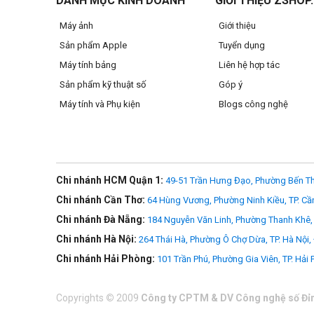
DANH MỤC KINH DOANH
GIỚI THIỆU ZSHOP
Máy ảnh
Giới thiệu
Sản phẩm Apple
Tuyển dụng
Máy tính bảng
Liên hệ hợp tác
Sản phẩm kỹ thuật số
Góp ý
Máy tính và Phụ kiện
Blogs công nghệ
>>> Xem thêm
Thẻ nhớ khác
Chi nhánh HCM Quận 1:
49-51 Trần Hưng Đạo, Phường Bến Th
Chi nhánh Cần Thơ:
64 Hùng Vương, Phường Ninh Kiều, TP. Cầ
Chi nhánh Đà Nẵng:
184 Nguyễn Văn Linh, Phường Thanh Khê, 
Chi nhánh Hà Nội:
264 Thái Hà, Phường Ô Chợ Dừa, TP. Hà Nội,
Chi nhánh Hải Phòng:
101 Trần Phú, Phường Gia Viên, TP. Hải
Copyrights
©
2009
Công ty CPTM & DV Công nghệ số Đỉ