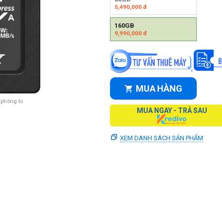
5,490,000
đ
160GB
9,990,000
đ
MUA HÀNG
 phóng to
MUA NGAY - TRẢ SAU
XEM DANH SÁCH SẢN PHẨM