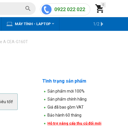
0


0922 022 022


MÁY TÍNH - LAPTOP
KHO HÀNG CŨ
1/2
pe A CEA-G160T
Tình trạng sản phẩm
Sản phẩm mới 100%
Sản phẩm chính hãng
iêu tốt!
Giá đã bao gồm VAT
Bảo hành 60 tháng
Hỗ trợ nâng cấp thu cũ đổi mới