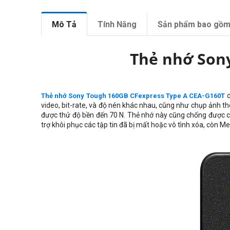
Mô Tả
Tính Năng
Sản phẩm bao gồ
Thẻ nhớ Son
c
Thẻ nhớ Sony Tough 160GB CFexpress Type A CEA-G160T
video, bit-rate, và độ nén khác nhau, cũng như chụp ảnh th
được thử độ bền đến 70 N. Thẻ nhớ này cũng chống được các
trợ khôi phục các tập tin đã bị mất hoặc vô tình xóa, còn M