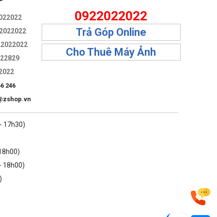
P
0922022022
022022
Trả Góp Online
2022022
22022022
Cho Thuê Máy Ảnh
322829
2022
66 246
@zshop.vn
 - 17h30)
 18h00)
- 18h00)
)