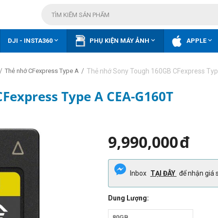



DJI - INSTA360
PHỤ KIỆN MÁY ẢNH
APPLE
/
/
Thẻ nhớ Sony Tough 160GB CFexpress Ty
Thẻ nhớ CFexpress Type A
CFexpress Type A CEA-G160T
9,990,000
đ
Inbox
TẠI ĐÂY
để nhận giá s
Dung Lượng:
80GB