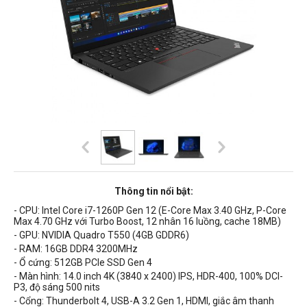
Thông tin nổi bật:
- CPU: Intel Core
i7-1260P Gen 12 (E-Core Max 3.40 GHz, P-Core
Max 4.70 GHz với Turbo Boost, 12 nhân 16 luồng, cache 18MB)
- GPU: NVIDIA Quadro T550 (4GB GDDR6)
- RAM: 16GB DDR4 3200MHz
- Ổ cứng: 512
GB PCIe SSD Gen 4
- Màn hình:
14.0 inch
4K (3840 x 2400) IPS, HDR-400, 100% DCI-
P3, độ sáng 500 nits
- Cổng:
Thunderbolt 4, USB-A 3.2 Gen 1, HDMI, giắc âm thanh