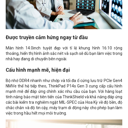
Được truyền cảm hứng ngay từ đầu
Màn hình 14.0inch tuyệt đẹp với tỉ lệ khung hình 16:10 rộng
thoáng, hiển thị hình ảnh sắc nét và sạch sẽ dù bạn làm việc trong
nhà hay đang di chuyển bên ngoài.
Cấu hình mạnh mẽ, hiện đại
Bộ nhớ DDR4 nhanh như chớp và tối đa ổ cứng lưu trữ PCIe Gen4
NMVe thế hệ tiếp theo, ThinkPad P14s Gen 3 cung cấp cấu hình
mạnh mẽ để đáp ứng chính xác nhu cầu của bạn. Với hàng loạt
tính năng bảo mật tiên tiến của ThinkShield và khả năng đáp ứng
các bài kiểm tra nghiêm ngặt MIL-SPEC của Hoa Kỳ về độ bền, độ
chắc chắn và độ tin cậy, máy trạm di động này cho phép bạn làm
việc trong hầu hết mọi môi trường.