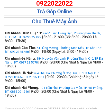
0922022022
Trả Góp Online
Cho Thuê Máy Ảnh
Chi nhánh HCM Quận 1:
49-51 Trần Hưng Đạo, Phường Bến Thành,
| 8h30 - 21h00 (CN: 8h30 - 20h00, Lễ:
TP. HCM. ĐT: 0922 022 022
8h30 - 17h30)
Chi nhánh Cần Thơ:
64 Hùng Vương, Phường Ninh Kiều, TP. Cần Thơ.
| 9h00 - 19h00 (Ngày Lễ: 9h00 - 19h00)
ĐT: 092.2345.488
Chi nhánh Đà Nẵng:
184 Nguyễn Văn Linh, Phường Thanh Khê, TP. Đà
| 8h00 - 20h00 (Chủ Nhật & Ngày Lễ: 9h00 -
Nẵng. ĐT: 0927 28 5678
18h00)
Chi nhánh Hà Nội:
264 Thái Hà, Phường Ô Chợ Dừa, TP. Hà Nội, ĐT:
| 9h00 - 20h00 (Chủ Nhật & Ngày Lễ:
0922 88 2662 - 092.995.1111
9h00 - 18h00)
Chi nhánh Hải Phòng:
101 Trần Phú, Phường Gia Viên, TP. Hải Phòng,
| 9h00 - 20h00 (Chủ Nhật & Ngày Lễ: 9h00 -
ĐT: 0835 091 246
18h00)