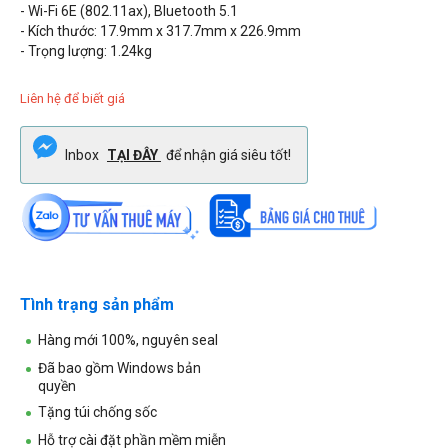
- Wi-Fi 6E (802.11ax), Bluetooth 5.1
- Kích thước: 17.9mm x 317.7mm x 226.9mm
- Trọng lượng: 1.24kg
Liên hệ để biết giá
Inbox
TẠI ĐÂY
để nhận giá siêu tốt!
Tình trạng sản phẩm
Hàng mới 100%, nguyên seal
Đã bao gồm Windows bản
quyền
Tặng túi chống sốc
Hỗ trợ cài đặt phần mềm miễn