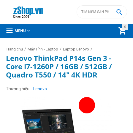

0



MENU
/
/
/
Trang chủ
Máy Tính - Laptop
Laptop Lenovo
Lenovo ThinkPad P14s Gen 3 -
Core i7-1260P / 16GB / 512GB /
Quadro T550 / 14" 4K HDR
Thương hiệu
Lenovo