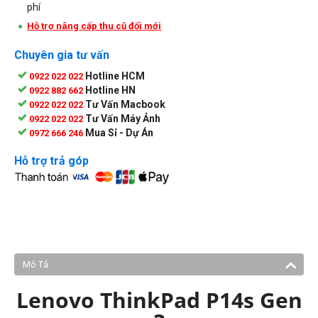
phí
Hỗ trợ nâng cấp thu cũ đổi mới
Chuyên gia tư vấn
Hotline HCM
0922 022 022
Hotline HN
0922 882 662
Tư Vấn Macbook
0922 022 022
Tư Vấn Máy Ảnh
0922 022 022
Mua Sỉ - Dự Án
0972 666 246
Hỗ trợ trả góp
Mô Tả
Lenovo ThinkPad P14s Gen