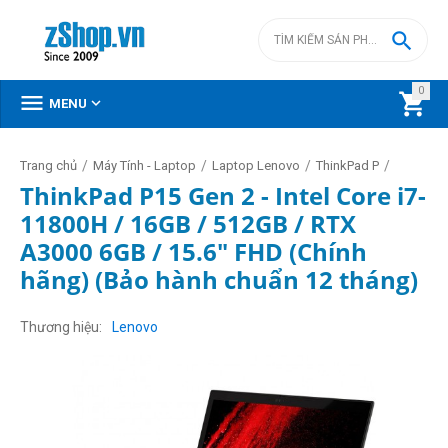

0



MENU
/
/
/
/
Trang chủ
Máy Tính - Laptop
Laptop Lenovo
ThinkPad P
ThinkPad P15 Gen 2 - Intel Core i7-
11800H / 16GB / 512GB / RTX
A3000 6GB / 15.6" FHD (Chính
hãng) (Bảo hành chuẩn 12 tháng)
Thương hiệu
Lenovo