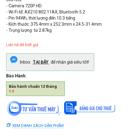
- Camera 720P HD
- Wi-Fi 6E AX210 802.11AX, Bluetooth 5.2
- Pin 94Wh, thời lượng đến 10.3 tiếng
- Kích thước:
375.4mm x 252.3mm x 24.5-31.4mm
- Trọng lượng: từ
2.87kg
Liên hệ để biết giá
Inbox
TẠI ĐÂY
để nhận giá siêu tốt!
Bảo Hành:
Bảo hành chuẩn 12 tháng
0
đ
XEM DANH SÁCH SẢN PHẨM