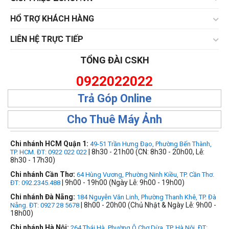
HỔ TRỢ KHÁCH HÀNG
LIÊN HỆ TRỰC TIẾP
TỔNG ĐÀI CSKH
0922022022
Trả Góp Online
Cho Thuê Máy Ảnh
Chi nhánh HCM Quận 1:
49-51 Trần Hưng Đạo, Phường Bến Thành,
| 8h30 - 21h00 (CN: 8h30 - 20h00, Lễ:
TP. HCM. ĐT: 0922 022 022
8h30 - 17h30)
Chi nhánh Cần Thơ:
64 Hùng Vương, Phường Ninh Kiều, TP. Cần Thơ.
| 9h00 - 19h00 (Ngày Lễ: 9h00 - 19h00)
ĐT: 092.2345.488
Chi nhánh Đà Nẵng:
184 Nguyễn Văn Linh, Phường Thanh Khê, TP. Đà
| 8h00 - 20h00 (Chủ Nhật & Ngày Lễ: 9h00 -
Nẵng. ĐT: 0927 28 5678
18h00)
Chi nhánh Hà Nội:
264 Thái Hà, Phường Ô Chợ Dừa, TP. Hà Nội, ĐT: