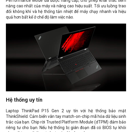
Performance Mode đã được nâng cấp, cho phép khai thác tiềm
năng cao nhất của máy và nâng cao hiệu suất. Tối ưu luồng trao
đổi không khí và hệ thống tản nhiệt để máy chạy nhanh và hiệu
quả hơn bất kể ở chế độ làm việc nào.
Hệ thống uy tín
Laptop ThinkPad P15 Gen 2 uy tín với hệ thống bảo mật
ThinkShield. Cảm biến vân tay match-on-chip mã hóa dữ liệu sinh
trắc của bạn. Chip rời Trusted Platform Module (dTPM) đảm bảo
riêng tư cho bạn. Nếu hệ thống bị gián đoạn đã có BIOS tự khôi