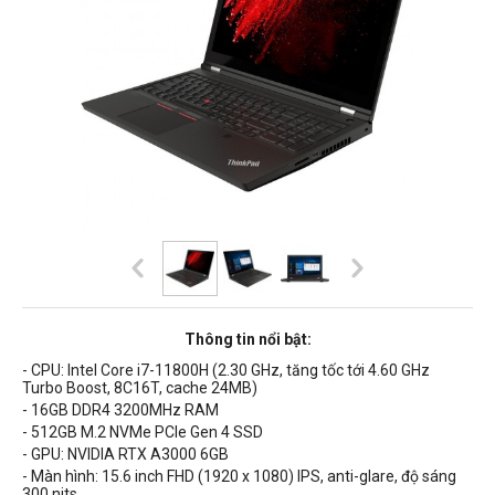
Thông tin nổi bật:
- CPU: Intel Core
i7-11800H (2.30 GHz, tăng tốc tới 4.60 GHz
Turbo Boost, 8C16T, cache 24MB)
-
16GB DDR4 3200MHz RAM
- 512GB
M.2 NVMe PCIe Gen 4 SSD
- GPU: NVIDIA RTX A3000 6GB
- Màn hình: 15.6 inch FHD (1920 x 1080) IPS, anti-glare, độ sáng
300 nits