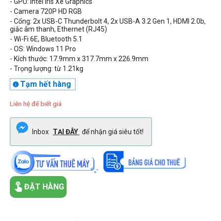
- GPU: Intel Iris Xe Graphics
- Camera 720P HD RGB
- Cổng: 2x USB-C Thunderbolt 4, 2x USB-A 3.2 Gen 1, HDMI 2.0b,
giắc âm thanh, Ethernet (RJ45)
- Wi-Fi 6E, Bluetooth 5.1
- OS: Windows 11 Pro
- Kích thước:
17.9mm x 317.7mm x 226.9mm
- Trọng lượng: từ
1.21kg
Tạm hết hàng

Liên hệ để biết giá
Inbox
TẠI ĐÂY
để nhận giá siêu tốt!
ĐẶT HÀNG