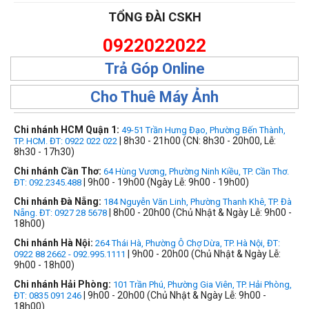
TỔNG ĐÀI CSKH
0922022022
Trả Góp Online
Cho Thuê Máy Ảnh
Chi nhánh HCM Quận 1:
49-51 Trần Hưng Đạo, Phường Bến Thành,
| 8h30 - 21h00 (CN: 8h30 - 20h00, Lễ:
TP. HCM. ĐT: 0922 022 022
8h30 - 17h30)
Chi nhánh Cần Thơ:
64 Hùng Vương, Phường Ninh Kiều, TP. Cần Thơ.
| 9h00 - 19h00 (Ngày Lễ: 9h00 - 19h00)
ĐT: 092.2345.488
Chi nhánh Đà Nẵng:
184 Nguyễn Văn Linh, Phường Thanh Khê, TP. Đà
| 8h00 - 20h00 (Chủ Nhật & Ngày Lễ: 9h00 -
Nẵng. ĐT: 0927 28 5678
18h00)
Chi nhánh Hà Nội:
264 Thái Hà, Phường Ô Chợ Dừa, TP. Hà Nội, ĐT:
| 9h00 - 20h00 (Chủ Nhật & Ngày Lễ:
0922 88 2662 - 092.995.1111
9h00 - 18h00)
Chi nhánh Hải Phòng:
101 Trần Phú, Phường Gia Viên, TP. Hải Phòng,
| 9h00 - 20h00 (Chủ Nhật & Ngày Lễ: 9h00 -
ĐT: 0835 091 246
18h00)