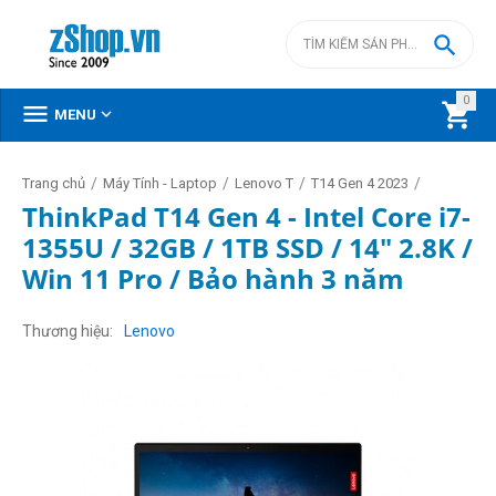

0



MENU
/
/
/
/
Trang chủ
Máy Tính - Laptop
Lenovo T
T14 Gen 4 2023
ThinkPad T14 Gen 4 - Intel Core i7-
1355U / 32GB / 1TB SSD / 14" 2.8K /
Win 11 Pro / Bảo hành 3 năm
Thương hiệu
Lenovo