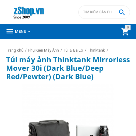

0



MENU
/
/
/
/
Trang chủ
Phụ Kiện Máy Ảnh
Túi & Ba Lô
Thinktank
Túi máy ảnh Thinktank Mirrorless
Mover 30i (Dark Blue/Deep
Red/Pewter) (Dark Blue)