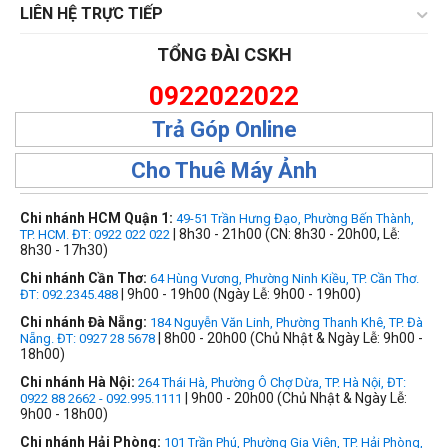
LIÊN HỆ TRỰC TIẾP
TỔNG ĐÀI CSKH
0922022022
Trả Góp Online
Cho Thuê Máy Ảnh
Chi nhánh HCM Quận 1:
49-51 Trần Hưng Đạo, Phường Bến Thành,
| 8h30 - 21h00 (CN: 8h30 - 20h00, Lễ:
TP. HCM. ĐT: 0922 022 022
8h30 - 17h30)
Chi nhánh Cần Thơ:
64 Hùng Vương, Phường Ninh Kiều, TP. Cần Thơ.
| 9h00 - 19h00 (Ngày Lễ: 9h00 - 19h00)
ĐT: 092.2345.488
Chi nhánh Đà Nẵng:
184 Nguyễn Văn Linh, Phường Thanh Khê, TP. Đà
| 8h00 - 20h00 (Chủ Nhật & Ngày Lễ: 9h00 -
Nẵng. ĐT: 0927 28 5678
18h00)
Chi nhánh Hà Nội:
264 Thái Hà, Phường Ô Chợ Dừa, TP. Hà Nội, ĐT:
| 9h00 - 20h00 (Chủ Nhật & Ngày Lễ:
0922 88 2662 - 092.995.1111
9h00 - 18h00)
Chi nhánh Hải Phòng:
101 Trần Phú, Phường Gia Viên, TP. Hải Phòng,