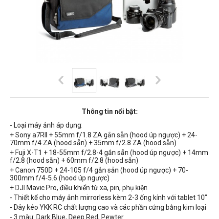
Thông tin nổi bật:
- Loại máy ảnh áp dụng:
+ Sony a7RII + 55mm f/1.8 ZA gắn sẵn (hood úp ngược) + 24-
70mm f/4 ZA (hood sẵn) + 35mm f/2.8 ZA (hood sẵn)
+ Fuji X-T1 + 18-55mm f/2.8-4 gắn sẵn (hood úp ngược) + 14mm
f/2.8 (hood sẵn) + 60mm f/2.8 (hood sẵn)
+ Canon 750D + 24-105 f/4 gắn sẵn (hood úp ngược) + 70-
300mm f/4-5.6 (hood úp ngược)
+ DJI Mavic Pro, điều khiển từ xa, pin, phụ kiện
- Thiết kế cho máy ảnh mirrorless kèm 2-3 ống kính với tablet 10"
- Dây kéo YKK RC chất lượng cao và các phần cứng bằng kim loại
- 3 màu:
Dark Blue, Deep Red, Pewter