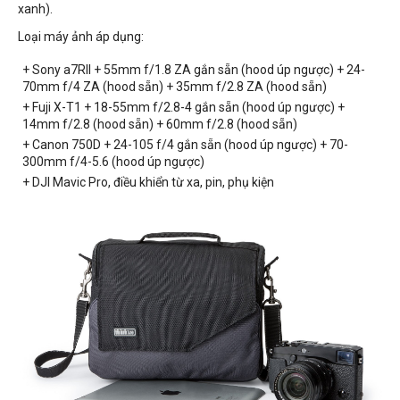
xanh).
Loại máy ảnh áp dụng:
+ Sony a7RII + 55mm f/1.8 ZA gắn sẵn (hood úp ngược) + 24-
70mm f/4 ZA (hood sẵn) + 35mm f/2.8 ZA (hood sẵn)
+ Fuji X-T1 + 18-55mm f/2.8-4 gắn sẵn (hood úp ngược) +
14mm f/2.8 (hood sẵn) + 60mm f/2.8 (hood sẵn)
+ Canon 750D + 24-105 f/4 gắn sẵn (hood úp ngược) + 70-
300mm f/4-5.6 (hood úp ngược)
+ DJI Mavic Pro, điều khiển từ xa, pin, phụ kiện