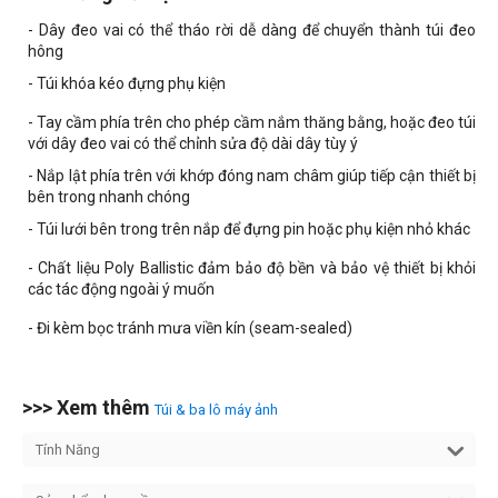
- Dây đeo vai có thể tháo rời dễ dàng để chuyển thành túi đeo
hông
- Túi khóa kéo đựng phụ kiện
- Tay cầm phía trên cho phép cầm nắm thăng bằng, hoặc đeo túi
với dây đeo vai có thể chỉnh sửa độ dài dây tùy ý
- Nắp lật phía trên với khớp đóng nam châm giúp tiếp cận thiết bị
bên trong nhanh chóng
- Túi lưới bên trong trên nắp để đựng pin hoặc phụ kiện nhỏ khác
- Chất liệu Poly Ballistic đảm bảo độ bền và bảo vệ thiết bị khỏi
các tác động ngoài ý muốn
- Đi kèm bọc tránh mưa viền kín (seam-sealed)
>>> Xem thêm
Túi & ba lô máy ảnh
Tính Năng