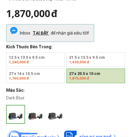
1,870,000
đ
Inbox
TẠI ĐÂY
để nhận giá siêu tốt!
Kích Thước Bên Trong:
12.5 x 13.5 x 9.5 cm
21.5 x 13.5 x 9.5 cm
1,240,000
đ
1,430,000
đ
27 x 14 x 10.5 cm
27 x 20.5 x 10 cm
1,760,000
đ
1,870,000
đ
Màu Sắc:
Dark Blue