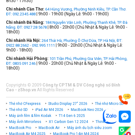
8h30 - 17h30)
Chi nhánh Cần Thơ:
64 Hùng Vương, Phường Ninh Kiều, TP. Cần Thơ.
| 9h00 - 19h00 (Ngày Lễ: 9h00 - 19h00)
ĐT: 092.2345.488
Chi nhánh Đà Nẵng:
184 Nguyễn Văn Linh, Phường Thanh Khê, TP. Đà
| 8h00 - 20h00 (Chủ Nhật & Ngày Lễ: 9h00 -
Nẵng. ĐT: 0927 28 5678
18h00)
Chi nhánh Hà Nội:
264 Thái Hà, Phường Ô Chợ Dừa, TP. Hà Nội, ĐT:
| 9h00 - 20h00 (Chủ Nhật & Ngày Lễ:
0922 88 2662 - 092.995.1111
9h00 - 18h00)
Chi nhánh Hải Phòng:
101 Trần Phú, Phường Gia Viên, TP. Hải Phòng,
| 9h00 - 20h00 (Chủ Nhật & Ngày Lễ: 9h00 -
ĐT: 0835 091 246
18h00)
Copyrights
©
2009
Công ty CPTM & DV Công nghệ số Đỉnh
Cao - zShop.vn
All Rights Reserved
Thẻ nhớ CFexpress
Studio Display 27" 2026
Thẻ nhớ Micro SD
Thẻ nhớ SD
iPad Air M4 2026
MacBook Neo 2026
Máy ảnh film & film Kodak
T14 Gen 6 2025
Máy Ảnh Mirrorless
X1 Carbon Gen 12 2024
ThinkPad P
MacBook Pro
MacBook Air
Máy ảnh du lịch siêu zoom
MacBook Air M4 2025
MacBook Pro 14in M4 2024