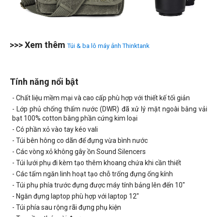
>>> Xem thêm
Túi & ba lô máy ảnh Thinktank
Tính năng nổi bật
- Chất liệu mềm mại và cao cấp phù hợp với thiết kế tối giản
- Lớp phủ chống thấm nước (DWR) đã xử lý mặt ngoài bằng vải
bạt 100% cotton bằng phần cứng kim loại
- Có phần xỏ vào tay kéo vali
- Túi bên hông co dãn để đựng vừa bình nước
- Các vòng xỏ không gây ồn Sound Silencers
- Túi lưới phụ đi kèm tạo thêm khoang chứa khi cần thiết
- Các tấm ngăn linh hoạt tạo chỗ trống đựng ống kính
- Túi phụ phía trước đựng được máy tính bảng lên đến 10"
- Ngăn đựng laptop phù hợp với laptop 12"
- Túi phía sau rộng rãi đựng phụ kiện