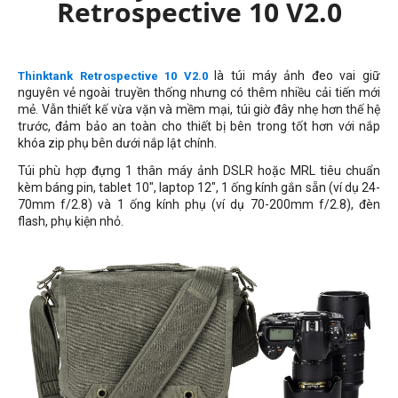
Retrospective 10 V2.0
là túi máy ảnh đeo vai giữ
Thinktank Retrospective 10 V2.0
nguyên vẻ ngoài truyền thống nhưng có thêm nhiều cải tiến mới
mẻ. Vẫn thiết kế vừa vặn và mềm mại, túi giờ đây nhẹ hơn thế hệ
trước, đảm bảo an toàn cho thiết bị bên trong tốt hơn với nắp
khóa zip phụ bên dưới nắp lật chính.
Túi phù hợp đựng 1 thân máy ảnh DSLR hoặc MRL tiêu chuẩn
kèm báng pin, tablet 10", laptop 12", 1 ống kính gắn sẵn (ví dụ 24-
70mm f/2.8) và 1 ống kính phụ (ví dụ 70-200mm f/2.8), đèn
flash, phụ kiện nhỏ.