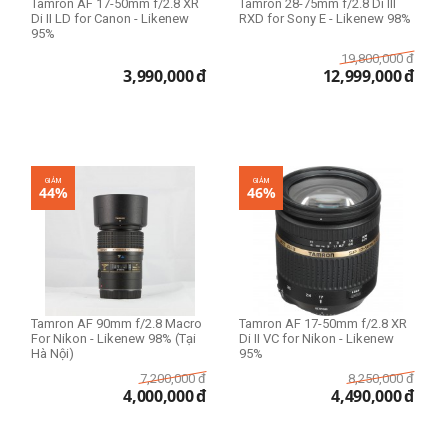
Tamron AF 17-50mm f/2.8 XR
Tamron 28-75mm f/2.8 Di III
Di II LD for Canon - Likenew
RXD for Sony E - Likenew 98%
95%
19,800,000
đ
3,990,000
đ
12,999,000
đ
GIẢM
GIẢM
44%
46%
Tamron AF 90mm f/2.8 Macro
Tamron AF 17-50mm f/2.8 XR
For Nikon - Likenew 98% (Tại
Di II VC for Nikon - Likenew
Hà Nội)
95%
7,200,000
đ
8,250,000
đ
4,000,000
đ
4,490,000
đ