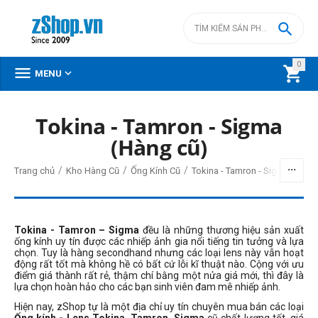

0



MENU
Tokina - Tamron - Sigma
BỘ LỌC
(Hàng cũ)
Giá
/
/
/
Trang chủ
Kho Hàng Cũ
Ống Kính Cũ
Tokina - Tamron - Sigma (Hàng
đ
–
đ
Tokina - Tamron – Sigma
đều là những thương hiệu sản xuất
ống kính uy tín được các nhiếp ảnh gia nổi tiếng tin tưởng và lựa
0
đ
39990000
đ
chọn. Tuy là hàng secondhand nhưng các loại lens này vẫn hoạt
động rất tốt mà không hề có bất cứ lỗi kĩ thuật nào. Cộng với ưu
Loại ngàm lens
điểm giá thành rất rẻ, thậm chí bằng một nửa giá mới, thì đây là
lựa chọn hoàn hảo cho các bạn sinh viên đam mê nhiếp ảnh.
Canon EF
Hiện nay, zShop tự là một địa chỉ uy tín chuyên mua bán các loại
Canon EF-M