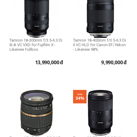
Tamron 18-300mm f/3.5-6.3 Di
Tamron 18-400mm f/3.5-6.3 Di
III-A VC VXD for Fujifilm X -
II VC HLD for Canon EF/ Nikon
Likenew Fullbox
- Likenew 98%
13,990,000
đ
9,990,000
đ
GIẢM
34%