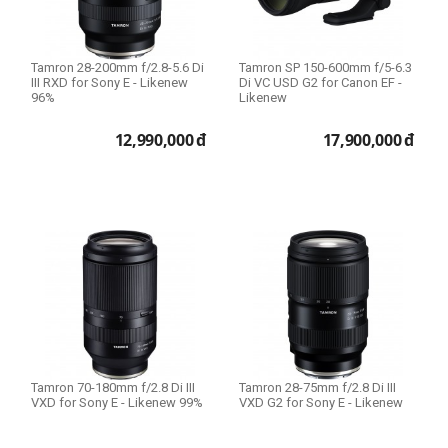
Full Frame
THIẾT LẬP LẠI
Tamron 28-200mm f/2.8-5.6 Di
Tamron SP 150-600mm f/5-6.3
III RXD for Sony E - Likenew
Di VC USD G2 for Canon EF -
96%
Likenew
12,990,000
đ
17,900,000
đ
Tamron 70-180mm f/2.8 Di III
Tamron 28-75mm f/2.8 Di III
VXD for Sony E - Likenew 99%
VXD G2 for Sony E - Likenew