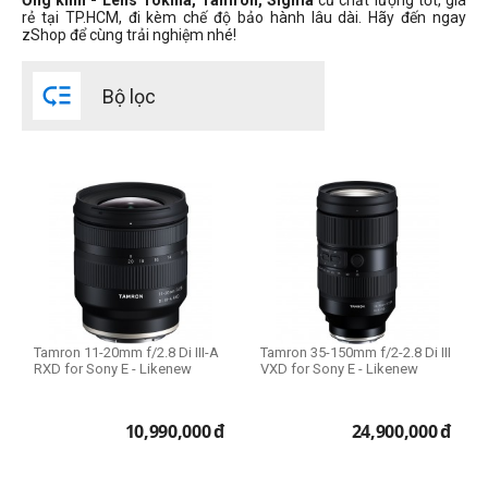
Ố
ng kính - Lens Tokina, Tamron, Sigma
cũ chất lượng tốt, giá
rẻ tại TP.HCM, đi kèm chế độ bảo hành lâu dài. Hãy đến ngay
Canon RF-S
zShop để cùng trải nghiệm nhé!
Fujifilm X
Nikon F

Bộ lọc
Nikon Z
Sony E
Sony FE
Thể loại lens
Standard Lens
Telephoto Lens
Wide Lens
Prime Lens (Fixed Lens)
Tamron 11-20mm f/2.8 Di III-A
Tamron 35-150mm f/2-2.8 Di III
RXD for Sony E - Likenew
VXD for Sony E - Likenew
Zoom Lens
10,990,000
đ
24,900,000
đ
Filter Size
Size 52mm