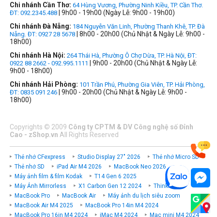
Chi nhánh Cần Thơ:
64 Hùng Vương, Phường Ninh Kiều, TP. Cần Thơ.
| 9h00 - 19h00 (Ngày Lễ: 9h00 - 19h00)
ĐT: 092.2345.488
Chi nhánh Đà Nẵng:
184 Nguyễn Văn Linh, Phường Thanh Khê, TP. Đà
| 8h00 - 20h00 (Chủ Nhật & Ngày Lễ: 9h00 -
Nẵng. ĐT: 0927 28 5678
18h00)
Chi nhánh Hà Nội:
264 Thái Hà, Phường Ô Chợ Dừa, TP. Hà Nội, ĐT:
| 9h00 - 20h00 (Chủ Nhật & Ngày Lễ:
0922 88 2662 - 092.995.1111
9h00 - 18h00)
Chi nhánh Hải Phòng:
101 Trần Phú, Phường Gia Viên, TP. Hải Phòng,
| 9h00 - 20h00 (Chủ Nhật & Ngày Lễ: 9h00 -
ĐT: 0835 091 246
18h00)
Copyrights
©
2009
Công ty CPTM & DV Công nghệ số Đỉnh
Cao - zShop.vn
All Rights Reserved
Thẻ nhớ CFexpress
Studio Display 27" 2026
Thẻ nhớ Micro SD
Thẻ nhớ SD
iPad Air M4 2026
MacBook Neo 2026
Máy ảnh film & film Kodak
T14 Gen 6 2025
Máy Ảnh Mirrorless
X1 Carbon Gen 12 2024
ThinkPad P
MacBook Pro
MacBook Air
Máy ảnh du lịch siêu zoom
MacBook Air M4 2025
MacBook Pro 14in M4 2024
MacBook Pro 16in M4 2024
iMac M4 2024
Mac mini M4 2024