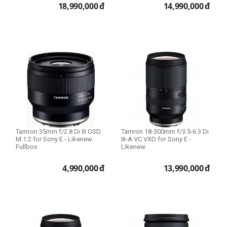
18,990,000
đ
14,990,000
đ
Tamron 35mm f/2.8 Di III OSD
Tamron 18-300mm f/3.5-6.3 Di
M 1:2 for Sony E - Likenew
III-A VC VXD for Sony E -
Fullbox
Likenew
4,990,000
đ
13,990,000
đ