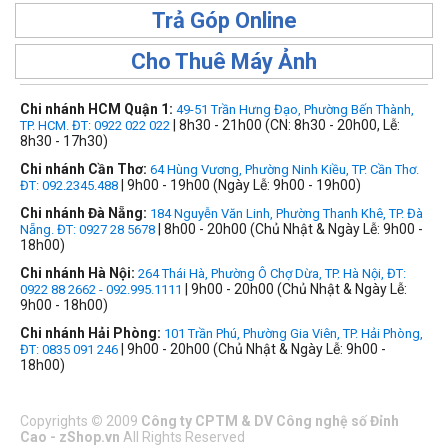
Trả Góp Online
Cho Thuê Máy Ảnh
Chi nhánh HCM Quận 1:
49-51 Trần Hưng Đạo, Phường Bến Thành,
| 8h30 - 21h00 (CN: 8h30 - 20h00, Lễ:
TP. HCM. ĐT: 0922 022 022
8h30 - 17h30)
Chi nhánh Cần Thơ:
64 Hùng Vương, Phường Ninh Kiều, TP. Cần Thơ.
| 9h00 - 19h00 (Ngày Lễ: 9h00 - 19h00)
ĐT: 092.2345.488
Chi nhánh Đà Nẵng:
184 Nguyễn Văn Linh, Phường Thanh Khê, TP. Đà
| 8h00 - 20h00 (Chủ Nhật & Ngày Lễ: 9h00 -
Nẵng. ĐT: 0927 28 5678
18h00)
Chi nhánh Hà Nội:
264 Thái Hà, Phường Ô Chợ Dừa, TP. Hà Nội, ĐT:
| 9h00 - 20h00 (Chủ Nhật & Ngày Lễ:
0922 88 2662 - 092.995.1111
9h00 - 18h00)
Chi nhánh Hải Phòng:
101 Trần Phú, Phường Gia Viên, TP. Hải Phòng,
| 9h00 - 20h00 (Chủ Nhật & Ngày Lễ: 9h00 -
ĐT: 0835 091 246
18h00)
Copyrights
©
2009
Công ty CPTM & DV Công nghệ số Đỉnh
Cao - zShop.vn
All Rights Reserved