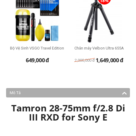
18%
Bộ Vệ Sinh VSGO Travel Edition
Chân máy Velbon Ultra 655A
T
649,000
đ
1,649,000
đ
2,000,000
đ
Mô Tả
Tamron
28-75mm f/2.8 Di
III RXD for Sony E