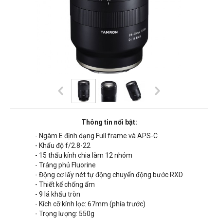
Thông tin nổi bật:
- Ngàm E định dạng
Full frame và
APS-C
- Khẩu độ f/2.8-22
-
15 thấu kính chia làm 12 nhóm
- Tráng phủ Fluorine
- Động cơ lấy nét tự động chuyển động bước
RXD
- Thiết kế chống ẩm
- 9 lá khẩu tròn
- Kích cỡ kính lọc: 67mm (phía trước)
- Trọng lượng: 550g