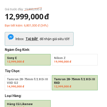
Giá trước đây:
19,800,000
đ
12,999,000
đ
Bạn tiết kiệm:
6,801,000
đ
(
34
%)
Inbox
TẠI ĐÂY
để nhận giá siêu tốt!
Ngàm Ống Kính:
Sony E
Nikon Z
12,999,000
đ
19,990,000
đ
Tùy Chọn:
Tamron 28-75mm f/2.8 Di III
Tamron 28-75mm f/2.8 Di III
VXD G2
RXD
14,990,000
đ
12,999,000
đ
Loại Hàng:
Hàng Cũ Likenew