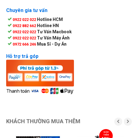
Chuyên gia tư vấn
Hotline HCM
0922 022 022
Hotline HN
0922 882 662
Tư Vấn Macbook
0922 022 022
Tư Vấn Máy Ảnh
0922 022 022
Mua Sỉ - Dự Án
0972 666 246
Hỗ trợ trả góp
KHÁCH THƯỜNG MUA THÊM


GIẢM
G
THÊM
2