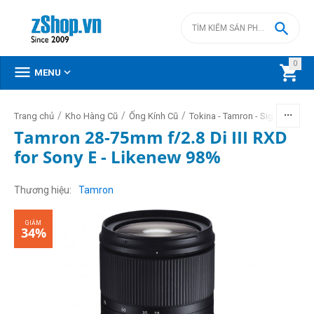

0



MENU
/
/
/
Trang chủ
Kho Hàng Cũ
Ống Kính Cũ
Tokina - Tamron - Sigma (Hàng
Tamron 28-75mm f/2.8 Di III RXD
for Sony E - Likenew 98%
GIẢM
34%
Thương hiệu
Tamron