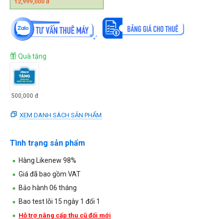
12,999,000
đ
Quà tặng
500,000
đ
XEM DANH SÁCH SẢN PHẨM
Tình trạng sản phẩm
Hàng Likenew 98%
Giá đã bao gồm VAT
Bảo hành 06 tháng
Bao test lỗi 15 ngày 1 đổi 1
Hỗ trợ nâng cấp thu cũ đổi mới