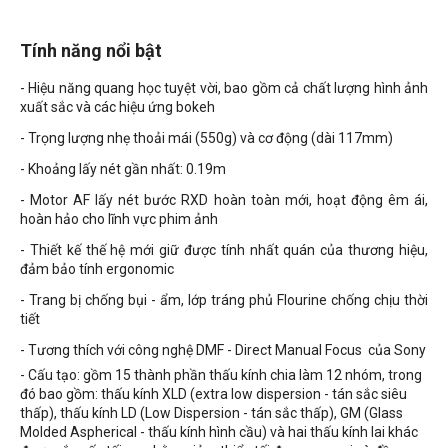
Tính năng nổi bật
- Hiệu năng quang học tuyệt vời, bao gồm cả chất lượng hình ảnh
xuất sắc và các hiệu ứng bokeh
- Trọng lượng nhẹ thoải mái (550g) và cơ động (dài 117mm)
- Khoảng lấy nét gần nhất: 0.19m
- Motor AF lấy nét bước RXD hoàn toàn mới, hoạt động êm ái,
hoàn hảo cho lĩnh vực phim ảnh
- Thiết kế thế hệ mới giữ được tính nhất quán của thương hiệu,
đảm bảo tính ergonomic
- Trang bị chống bụi - ẩm, lớp tráng phủ Flourine chống chịu thời
tiết
- Tương thích với công nghệ DMF - Direct Manual Focus của Sony
- Cấu tạo: gồm 15 thành phần thấu kính chia làm 12 nhóm, trong
đó bao gồm: thấu kính XLD (extra low dispersion - tán sắc siêu
thấp), thấu kính LD (Low Dispersion - tán sắc thấp), GM (Glass
Molded Aspherical - thấu kính hình cầu) và hai thấu kính lai khác