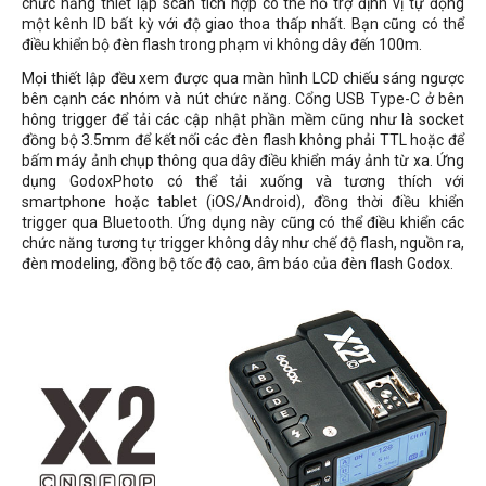
chức năng thiết lập scan tích hợp có thể hỗ trợ định vị tự động
một kênh ID bất kỳ với độ giao thoa thấp nhất. Bạn cũng có thể
điều khiển bộ đèn flash trong phạm vi không dây đến 100m.
Mọi thiết lập đều xem được qua màn hình LCD chiếu sáng ngược
bên cạnh các nhóm và nút chức năng. Cổng USB Type-C ở bên
hông trigger để tải các cập nhật phần mềm cũng như là socket
đồng bộ 3.5mm để kết nối các đèn flash không phải TTL hoặc để
bấm máy ảnh chụp thông qua dây điều khiển máy ảnh từ xa. Ứng
dụng GodoxPhoto có thể tải xuống và tương thích với
smartphone hoặc tablet (iOS/Android), đồng thời điều khiển
trigger qua Bluetooth. Ứng dụng này cũng có thể điều khiển các
chức năng tương tự trigger không dây như chế độ flash, nguồn ra,
đèn modeling, đồng bộ tốc độ cao, âm báo của đèn flash Godox.