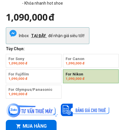
- Khóa nhanh hot shoe
1,090,000
đ
Inbox
TẠI ĐÂY
để nhận giá siêu tốt!
Tùy Chọn:
For Sony
For Canon
1,090,000
đ
1,090,000
đ
For Fujifilm
For Nikon
1,090,000
đ
1,090,000
đ
For Olympus/Panasonic
1,090,000
đ
MUA HÀNG