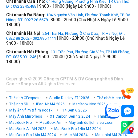
Chi nhánh Cần Thơ:
64 Hùng Vương, Phường Ninh Kiều, TP. Cần Thơ.
| 9h00 - 19h00 (Ngày Lễ: 9h00 - 19h00)
ĐT: 092.2345.488
Chi nhánh Đà Nẵng:
184 Nguyễn Văn Linh, Phường Thanh Khê, TP. Đà
| 8h00 - 20h00 (Chủ Nhật & Ngày Lễ: 9h00 -
Nẵng. ĐT: 0927 28 5678
18h00)
Chi nhánh Hà Nội:
264 Thái Hà, Phường Ô Chợ Dừa, TP. Hà Nội, ĐT:
| 9h00 - 20h00 (Chủ Nhật & Ngày Lễ:
0922 88 2662 - 092.995.1111
9h00 - 18h00)
Chi nhánh Hải Phòng:
101 Trần Phú, Phường Gia Viên, TP. Hải Phòng,
| 9h00 - 20h00 (Chủ Nhật & Ngày Lễ: 9h00 -
ĐT: 0835 091 246
18h00)
Copyrights
©
2009
Công ty CPTM & DV Công nghệ số Đỉnh
Cao - zShop.vn
All Rights Reserved
Thẻ nhớ CFexpress
Studio Display 27" 2026
Thẻ nhớ Micro SD
Thẻ nhớ SD
iPad Air M4 2026
MacBook Neo 2026
Máy ảnh film & film Kodak
T14 Gen 6 2025
Máy Ảnh Mirrorless
X1 Carbon Gen 12 2024
ThinkPad P
MacBook Pro
MacBook Air
Máy ảnh du lịch siêu zoom
MacBook Air M4 2025
MacBook Pro 14in M4 2024
MacBook Pro 16in M4 2024
iMac M4 2024
Mac mini M4 2024