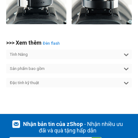
>>> Xem thêm
Đèn flash
Tính Năng
Sản phẩm bao gồm
Đặc tính kỹ thuật
Nhận bản tin của zShop
- Nhận nhiều ưu
đãi và quà tặng hấp dẫn