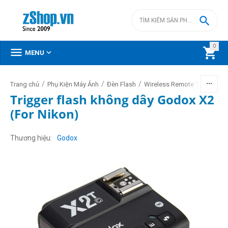

0



MENU
/
/
/
/
Trang chủ
Phụ Kiện Máy Ảnh
Đèn Flash
Wireless Remote Trigger
Trigger flash không dây Godox X2
(For Nikon)
Thương hiệu
Godox