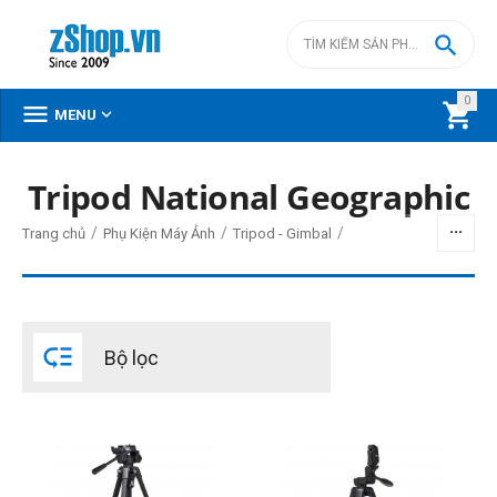

0



MENU
Tripod National Geographic
BỘ LỌC
/
/
/
Trang chủ
Phụ Kiện Máy Ảnh
Tripod - Gimbal
Giá
đ
–
đ

Bộ lọc
849000
đ
1790000
đ
Trọng lượng
0,1kg - 1kg