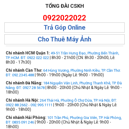
TỔNG ĐÀI CSKH
0922022022
Trả Góp Online
Cho Thuê Máy Ảnh
Chi nhánh HCM Quận 1:
49-51 Trần Hưng Đạo, Phường Bến Thành,
| 8h30 - 21h00 (CN: 8h30 - 20h00, Lễ:
TP. HCM. ĐT: 0922 022 022
8h30 - 17h30)
Chi nhánh Cần Thơ:
64 Hùng Vương, Phường Ninh Kiều, TP. Cần Thơ.
| 9h00 - 19h00 (Ngày Lễ: 9h00 - 19h00)
ĐT: 092.2345.488
Chi nhánh Đà Nẵng:
184 Nguyễn Văn Linh, Phường Thanh Khê, TP. Đà
| 8h00 - 20h00 (Chủ Nhật & Ngày Lễ: 9h00 -
Nẵng. ĐT: 0927 28 5678
18h00)
Chi nhánh Hà Nội:
264 Thái Hà, Phường Ô Chợ Dừa, TP. Hà Nội, ĐT:
| 9h00 - 20h00 (Chủ Nhật & Ngày Lễ:
0922 88 2662 - 092.995.1111
9h00 - 18h00)
Chi nhánh Hải Phòng:
101 Trần Phú, Phường Gia Viên, TP. Hải Phòng,
| 9h00 - 20h00 (Chủ Nhật & Ngày Lễ: 9h00 -
ĐT: 0835 091 246
18h00)