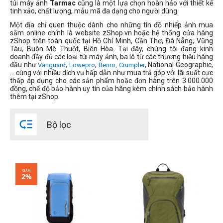
túi máy ảnh
Tarmac
cũng là một lựa chọn hoàn hảo với thiết kế
tinh xảo, chất lượng, mẫu mã đa dạng cho người dùng.
Một địa chỉ quen thuộc dành cho những tín đồ nhiếp ảnh mua
sắm online chính là website zShop.vn hoặc hệ thống cửa hàng
zShop trên toàn quốc tại Hồ Chí Minh, Cần Thơ, Đà Nẵng, Vũng
Tàu, Buôn Mê Thuột, Biên Hòa. Tại đây, chúng tôi đang kinh
doanh đầy đủ các loại túi máy ảnh, ba lô từ các thương hiệu hàng
đầu như
,
,
,
National Geographic,
Vanguard
Lowepro
Benro,
Crumpler
… cùng với nhiều dịch vụ hấp dẫn như mua trả góp với lãi suất cực
thấp áp dụng cho các sản phẩm hoặc đơn hàng trên 3.000.000
đồng, chế độ bảo hành uy tín của hãng kèm chính sách bảo hành
thêm tại zShop
.

Bộ lọc
GIẢM
2%