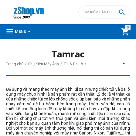

0



MENU
Tamrac
BỘ LỌC
/
/
/
Trang chủ
Phụ Kiện Máy Ảnh
Túi & Ba Lô
Giá
đ
–
đ
Để đựng và mang theo máy ảnh khi đi xa, những chiếc túi và ba lô
đựng máy chụp hình là sản phẩm rất cần thiết. Lý do là vì thiết kế
của những chiếc túi có lớp chống sốc giúp bạn bảo vệ những phần
nhạy cảm và dễ hư hỏng bên trong máy. Thêm vào đó, còn có
2590000
đ
2790000
đ
thiết kế cho ống kính để máy không bị cấn hay va đập khi mang
vác. Kiểu dáng khỏe khoắn, mạnh mẽ cùng chất liệu nilon cao cấp,
bền bỉ, chống chịu tốt với thời gian và điều kiện môi trường khắc
nghiệt cho bạn sự quan tâm hơn khi giao phó máy ảnh của mình.
Đối với một số máy ảnh thương hiệu nổi tiếng thì có sẵn túi đựng
máy ảnh chuyên nghiệp với máy như Canon, Nikon, Fujifilm,… thì