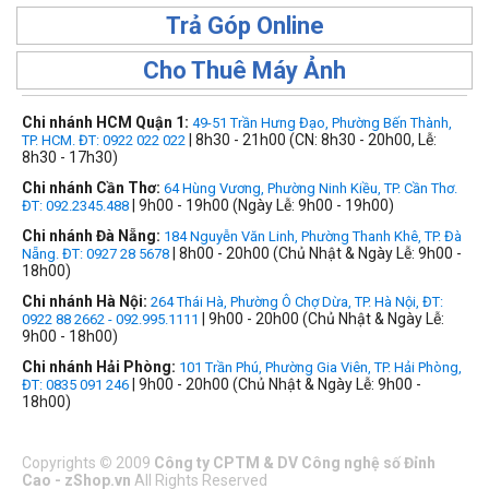
Trả Góp Online
Cho Thuê Máy Ảnh
Chi nhánh HCM Quận 1:
49-51 Trần Hưng Đạo, Phường Bến Thành,
| 8h30 - 21h00 (CN: 8h30 - 20h00, Lễ:
TP. HCM. ĐT: 0922 022 022
8h30 - 17h30)
Chi nhánh Cần Thơ:
64 Hùng Vương, Phường Ninh Kiều, TP. Cần Thơ.
| 9h00 - 19h00 (Ngày Lễ: 9h00 - 19h00)
ĐT: 092.2345.488
Chi nhánh Đà Nẵng:
184 Nguyễn Văn Linh, Phường Thanh Khê, TP. Đà
| 8h00 - 20h00 (Chủ Nhật & Ngày Lễ: 9h00 -
Nẵng. ĐT: 0927 28 5678
18h00)
Chi nhánh Hà Nội:
264 Thái Hà, Phường Ô Chợ Dừa, TP. Hà Nội, ĐT:
| 9h00 - 20h00 (Chủ Nhật & Ngày Lễ:
0922 88 2662 - 092.995.1111
9h00 - 18h00)
Chi nhánh Hải Phòng:
101 Trần Phú, Phường Gia Viên, TP. Hải Phòng,
| 9h00 - 20h00 (Chủ Nhật & Ngày Lễ: 9h00 -
ĐT: 0835 091 246
18h00)
Copyrights
©
2009
Công ty CPTM & DV Công nghệ số Đỉnh
Cao - zShop.vn
All Rights Reserved