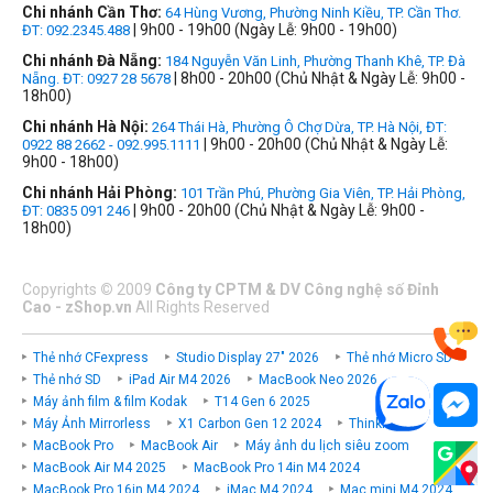
Chi nhánh Cần Thơ:
64 Hùng Vương, Phường Ninh Kiều, TP. Cần Thơ.
| 9h00 - 19h00 (Ngày Lễ: 9h00 - 19h00)
ĐT: 092.2345.488
Chi nhánh Đà Nẵng:
184 Nguyễn Văn Linh, Phường Thanh Khê, TP. Đà
| 8h00 - 20h00 (Chủ Nhật & Ngày Lễ: 9h00 -
Nẵng. ĐT: 0927 28 5678
18h00)
Chi nhánh Hà Nội:
264 Thái Hà, Phường Ô Chợ Dừa, TP. Hà Nội, ĐT:
| 9h00 - 20h00 (Chủ Nhật & Ngày Lễ:
0922 88 2662 - 092.995.1111
9h00 - 18h00)
Chi nhánh Hải Phòng:
101 Trần Phú, Phường Gia Viên, TP. Hải Phòng,
| 9h00 - 20h00 (Chủ Nhật & Ngày Lễ: 9h00 -
ĐT: 0835 091 246
18h00)
Copyrights
©
2009
Công ty CPTM & DV Công nghệ số Đỉnh
Cao - zShop.vn
All Rights Reserved
Thẻ nhớ CFexpress
Studio Display 27" 2026
Thẻ nhớ Micro SD
Thẻ nhớ SD
iPad Air M4 2026
MacBook Neo 2026
Máy ảnh film & film Kodak
T14 Gen 6 2025
Máy Ảnh Mirrorless
X1 Carbon Gen 12 2024
ThinkPad P
MacBook Pro
MacBook Air
Máy ảnh du lịch siêu zoom
MacBook Air M4 2025
MacBook Pro 14in M4 2024
MacBook Pro 16in M4 2024
iMac M4 2024
Mac mini M4 2024