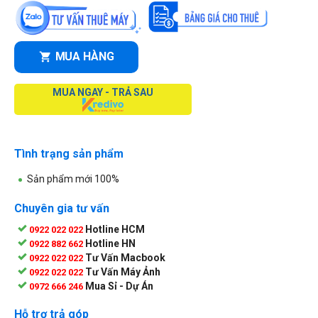
MUA HÀNG
MUA NGAY - TRẢ SAU
Tình trạng sản phẩm
Sản phẩm mới 100%
Chuyên gia tư vấn
Hotline HCM
0922 022 022
Hotline HN
0922 882 662
Tư Vấn Macbook
0922 022 022
Tư Vấn Máy Ảnh
0922 022 022
Mua Sỉ - Dự Án
0972 666 246
Hỗ trợ trả góp