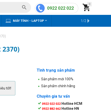
0


0922 022 022


MÁY TÍNH - LAPTOP
KHO HÀNG CŨ
1/2
370)
 2370)
Tình trạng sản phẩm
Sản phẩm mới 100%
Sản phẩm chính hãng
iêu tốt!
Chuyên gia tư vấn
Hotline HCM
0922 022 022
Hotline HN
0922 882 662