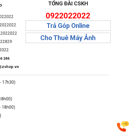
TỔNG ĐÀI CSKH
P
0922022022
022022
Trả Góp Online
2022022
22022022
Cho Thuê Máy Ảnh
322829
2022
66 246
@zshop.vn
 - 17h30)
 18h00)
- 18h00)
)