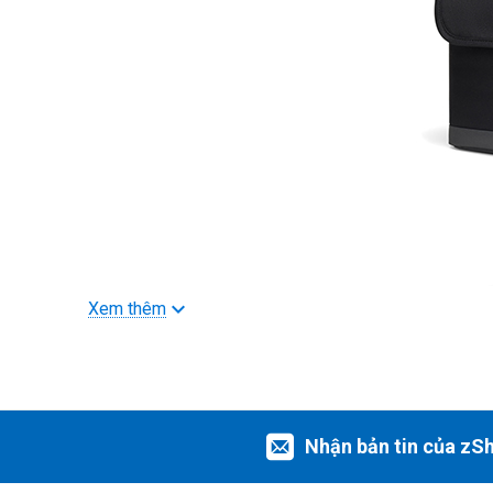
Xem thêm
Nhận bản tin của zS