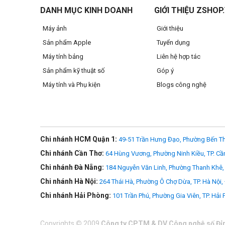
DANH MỤC KINH DOANH
GIỚI THIỆU ZSHOP
Máy ảnh
Giới thiệu
>>> Xem thêm
Túi & Ba lô
Sản phẩm Apple
Tuyển dụng
Máy tính bảng
Liên hệ hợp tác
Sản phẩm kỹ thuật số
Góp ý
Máy tính và Phụ kiện
Blogs công nghệ
Chi nhánh HCM Quận 1:
49-51 Trần Hưng Đạo, Phường Bến Th
Chi nhánh Cần Thơ:
64 Hùng Vương, Phường Ninh Kiều, TP. Cầ
Chi nhánh Đà Nẵng:
184 Nguyễn Văn Linh, Phường Thanh Khê, 
Chi nhánh Hà Nội:
264 Thái Hà, Phường Ô Chợ Dừa, TP. Hà Nội,
Chi nhánh Hải Phòng:
101 Trần Phú, Phường Gia Viên, TP. Hải
Copyrights
©
2009
Công ty CPTM & DV Công nghệ số Đỉ