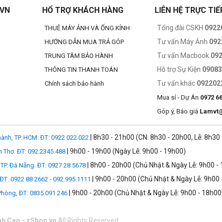
.VN
HỔ TRỢ KHÁCH HÀNG
LIÊN HỆ TRỰC TIẾ
Tổng đài CSKH
0922
THUÊ MÁY ẢNH VÀ ỐNG KÍNH
Tư vấn Máy Ảnh
092
HƯỚNG DẪN MUA TRẢ GÓP
Tư vấn Macbook
09
TRUNG TÂM BẢO HÀNH
Hỗ trợ Sự Kiện
0908
THÔNG TIN THANH TOÁN
Tư vấn khác
092202
Chính sách bảo hành
Mua sỉ - Dự Án
0972 6
Góp ý, Báo giá
Lamvt
| 8h30 - 21h00 (CN: 8h30 - 20h00, Lễ: 8h30
ành, TP. HCM. ĐT: 0922 022 022
| 9h00 - 19h00 (Ngày Lễ: 9h00 - 19h00)
n Thơ. ĐT: 092.2345.488
| 8h00 - 20h00 (Chủ Nhật & Ngày Lễ: 9h00 -
TP. Đà Nẵng. ĐT: 0927 28 5678
| 9h00 - 20h00 (Chủ Nhật & Ngày Lễ: 9h00 
 ĐT: 0922 88 2662 - 092.995.1111
| 9h00 - 20h00 (Chủ Nhật & Ngày Lễ: 9h00 - 18h00
 Phòng, ĐT: 0835 091 246
nh Cao - zShop.vn
All Rights Reserved