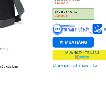
790,000
đ
22 x 8 x 16.5 cm
950,000
đ
MUA HÀNG
 phóng to
MUA NGAY - TRẢ SAU
XEM DANH SÁCH SẢN PHẨM
 cầu của bạn