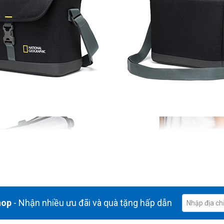
hop
- Nhận nhiều ưu đãi và quà tặng hấp dẫn