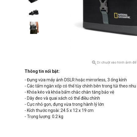

Di chuột vào hình ảnh để
Thông tin nổi bật:
- Đựng vừa máy ảnh DSLR hoặc mirrorless, 3 ống kính
- Các tấm ngăn xốp có thể tùy chỉnh bên trong túi theo nhu
- Khóa kéo và khóa bấm chắc chắn tăng bảo vệ
- Dây đeo và quai xách có thể điều chỉnh
- Cực nhỏ gọn, đựng vừa trong hành lý lớn
- Kích thước ngoài: 24.5 x 12 x 19 cm
- Trọng lượng: 0.2 kg