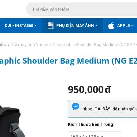



DJI - INSTA360
PHỤ KIỆN MÁY ẢNH
APPLE
/
Túi máy ảnh National Geographic Shoulder Bag Medium (NG E2 2
phic
aphic Shoulder Bag Medium (NG E2
950,000
đ
Inbox
TẠI ĐÂY
để nhận giá s
Kích Thước Bên Trong:
16.5 x 9 x 17.5 cm