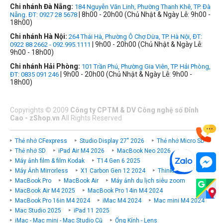
Chi nhánh Đà Nẵng:
184 Nguyễn Văn Linh, Phường Thanh Khê, TP. Đà
| 8h00 - 20h00 (Chủ Nhật & Ngày Lễ: 9h00 -
Nẵng. ĐT: 0927 28 5678
18h00)
Chi nhánh Hà Nội:
264 Thái Hà, Phường Ô Chợ Dừa, TP. Hà Nội, ĐT:
| 9h00 - 20h00 (Chủ Nhật & Ngày Lễ:
0922 88 2662 - 092.995.1111
9h00 - 18h00)
Chi nhánh Hải Phòng:
101 Trần Phú, Phường Gia Viên, TP. Hải Phòng,
| 9h00 - 20h00 (Chủ Nhật & Ngày Lễ: 9h00 -
ĐT: 0835 091 246
18h00)
Copyrights
©
2009
Công ty CPTM & DV Công nghệ số Đỉnh
Cao - zShop.vn
All Rights Reserved
Thẻ nhớ CFexpress
Studio Display 27" 2026
Thẻ nhớ Micro SD
Thẻ nhớ SD
iPad Air M4 2026
MacBook Neo 2026
Máy ảnh film & film Kodak
T14 Gen 6 2025
Máy Ảnh Mirrorless
X1 Carbon Gen 12 2024
ThinkPad P
MacBook Pro
MacBook Air
Máy ảnh du lịch siêu zoom
MacBook Air M4 2025
MacBook Pro 14in M4 2024
MacBook Pro 16in M4 2024
iMac M4 2024
Mac mini M4 2024
Mac Studio 2025
iPad 11 2025
iMac - Mac mini - Mac Studio Cũ
Ống Kính - Lens