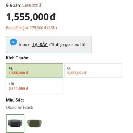
Giá bán:
1,830,000
đ
1,555,000
đ
Bạn tiết kiệm:
275,000
đ
(
15
%)
Inbox
TẠI ĐÂY
để nhận giá siêu tốt!
Kích Thước:
4L
6L
1,555,000
đ
2,227,000
đ
10L
3,111,000
đ
Màu Sắc:
Obsidian Black