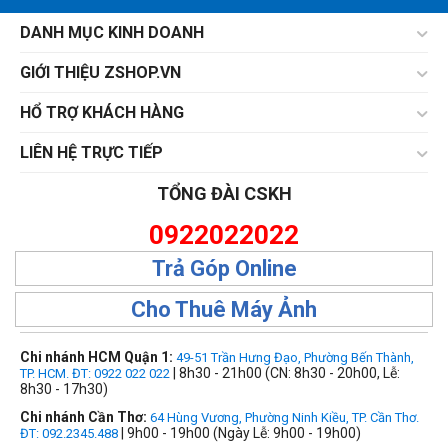
DANH MỤC KINH DOANH
GIỚI THIỆU ZSHOP.VN
HỔ TRỢ KHÁCH HÀNG
LIÊN HỆ TRỰC TIẾP
TỔNG ĐÀI CSKH
0922022022
Trả Góp Online
Cho Thuê Máy Ảnh
Chi nhánh HCM Quận 1:
49-51 Trần Hưng Đạo, Phường Bến Thành,
| 8h30 - 21h00 (CN: 8h30 - 20h00, Lễ:
TP. HCM. ĐT: 0922 022 022
8h30 - 17h30)
Chi nhánh Cần Thơ:
64 Hùng Vương, Phường Ninh Kiều, TP. Cần Thơ.
| 9h00 - 19h00 (Ngày Lễ: 9h00 - 19h00)
ĐT: 092.2345.488