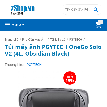

0



MENU
/
/
/
/
Trang chủ
Phụ Kiện Máy Ảnh
Túi & Ba Lô
PGYTECH
Túi máy ảnh PGYTECH OneGo Solo
V2 (4L, Obsidian Black)
GIẢM
THÊM
15%
Thương hiệu
PGYTECH