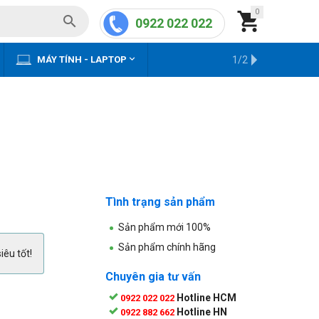
0


0922 022 022


MÁY TÍNH - LAPTOP
KHO HÀNG CŨ
1/2
Tình trạng sản phẩm
Sản phẩm mới 100%
Sản phẩm chính hãng
iêu tốt!
Chuyên gia tư vấn
Hotline HCM
0922 022 022
Hotline HN
0922 882 662