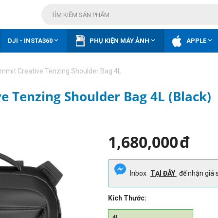



DJI - INSTA360
PHỤ KIỆN MÁY ẢNH
APPLE
mmit Creative Tenzing Shoulder Bag 4L
 Tenzing Shoulder Bag 4L (Black)
1,680,000
đ
Inbox
TẠI ĐÂY
để nhận giá s
Kích Thước:
4L