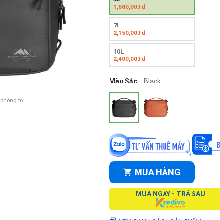
1,680,000
đ
7L
2,150,000
đ
10L
2,400,000
đ
Màu Sắc:
Black
 phóng to
MUA HÀNG
MUA NGAY - TRẢ SAU