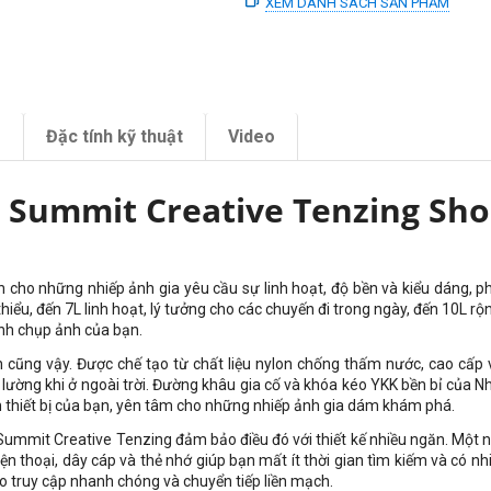
XEM DANH SÁCH SẢN PHẨM
m
Đặc tính kỹ thuật
Video
 Summit Creative Tenzing Sho
 cho những nhiếp ảnh gia yêu cầu sự linh hoạt, độ bền và kiểu dáng, p
 thiểu, đến 7L linh hoạt, lý tưởng cho các chuyến đi trong ngày, đến 10L 
ình chụp ảnh của bạn.
 cũng vậy. Được chế tạo từ chất liệu nylon chống thấm nước, cao cấ
lường khi ở ngoài trời. Đường khâu gia cố và khóa kéo YKK bền bỉ của Nh
 thiết bị của bạn, yên tâm cho những nhiếp ảnh gia dám khám phá.
ai Summit Creative Tenzing đảm bảo điều đó với thiết kế nhiều ngăn. Mộ
n thoại, dây cáp và thẻ nhớ giúp bạn mất ít thời gian tìm kiếm và có n
ảo truy cập nhanh chóng và chuyển tiếp liền mạch.