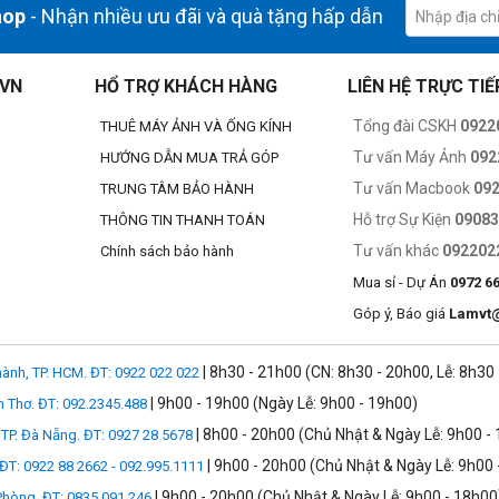
hop
- Nhận nhiều ưu đãi và quà tặng hấp dẫn
.VN
HỔ TRỢ KHÁCH HÀNG
LIÊN HỆ TRỰC TIẾ
ang trí bằng dây kéo YKK Nhật Bản chất lượng cao, chiếc túi đeo vai nà
Tổng đài CSKH
0922
THUÊ MÁY ẢNH VÀ ỐNG KÍNH
 thiết kế tỉ mỉ để bảo vệ thiết bị quý giá của bạn khỏi bị mài mòn, rách 
hông bị gián đoạn, biến mọi chuyến phiêu lưu ngoài trời trở thành cơ h
Tư vấn Máy Ảnh
092
HƯỚNG DẪN MUA TRẢ GÓP
Tư vấn Macbook
09
TRUNG TÂM BẢO HÀNH
Hỗ trợ Sự Kiện
0908
THÔNG TIN THANH TOÁN
ảnh của bạn nhờ có nhiều ngăn, bao gồm một ngăn chính có ngăn và các 
Tư vấn khác
092202
Chính sách bảo hành
ồ; đó là về quyền truy cập có tổ chức. Với tay cầm thoải mái, dây đeo v
 Dây đeo tùy chọn và khả năng gắn chân máy giúp tăng tính linh hoạt củ
Mua sỉ - Dự Án
0972 6
Góp ý, Báo giá
Lamvt
| 8h30 - 21h00 (CN: 8h30 - 20h00, Lễ: 8h30
ành, TP. HCM. ĐT: 0922 022 022
 nhỏ (một ống kính gắn vào máy ảnh), máy tính bảng 7,69 inch hoặc điện
| 9h00 - 19h00 (Ngày Lễ: 9h00 - 19h00)
n Thơ. ĐT: 092.2345.488
Mavic Pro 2), điều khiển từ xa, pin dự phòng và cáp.
| 8h00 - 20h00 (Chủ Nhật & Ngày Lễ: 9h00 -
TP. Đà Nẵng. ĐT: 0927 28 5678
| 9h00 - 20h00 (Chủ Nhật & Ngày Lễ: 9h00 
 ĐT: 0922 88 2662 - 092.995.1111
| 9h00 - 20h00 (Chủ Nhật & Ngày Lễ: 9h00 - 18h00
 Phòng, ĐT: 0835 091 246