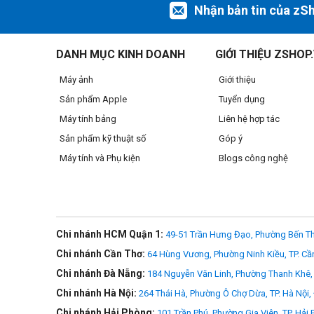
Nhận bản tin của zS
Độ bền chắc chắn đáp ứng phong cách
DANH MỤC KINH DOANH
GIỚI THIỆU ZSHOP
Được chế tạo từ nylon cao cấp, không thấm nước và được tr
Máy ảnh
Giới thiệu
Chất liệu bền, đường khâu gia cố và khóa kéo chắc chắn được
tấm che mưa đi kèm đảm bảo hành trình sáng tạo của bạn k
Sản phẩm Apple
Tuyển dụng
Máy tính bảng
Liên hệ hợp tác
Tổ chức liền mạch và thoải mái
Sản phẩm kỹ thuật số
Góp ý
Dễ dàng di chuyển qua các vật dụng cần thiết trong nhiếp 
Máy tính và Phụ kiện
Blogs công nghệ
và thẻ nhớ. Túi đeo vai Summit Creative không chỉ để đựng đ
thế giới nhiếp ảnh của mình một cách dễ dàng chưa từng có.
gia ngoài trời.
Sức chứa
Chi nhánh HCM Quận 1:
49-51 Trần Hưng Đạo, Phường Bến Th
- Một máy ảnh DSLR hoặc mirrorless cấp thấp, hai ống kính
Chi nhánh Cần Thơ:
64 Hùng Vương, Phường Ninh Kiều, TP. Cầ
- HOẶC máy bay không người lái nhỏ (kích thước tối đa DJI 
Chi nhánh Đà Nẵng:
184 Nguyễn Văn Linh, Phường Thanh Khê, 
Chi nhánh Hà Nội:
264 Thái Hà, Phường Ô Chợ Dừa, TP. Hà Nội,
Chi nhánh Hải Phòng:
101 Trần Phú, Phường Gia Viên, TP. Hải