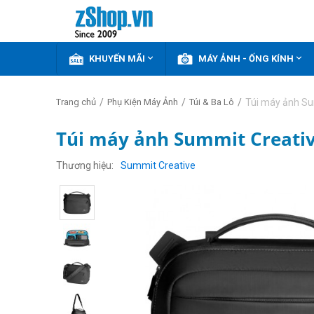


KHUYẾN MÃI
MÁY ẢNH - ỐNG KÍNH
/
/
/
Túi máy ảnh Su
Trang chủ
Phụ Kiện Máy Ảnh
Túi & Ba Lô
Túi máy ảnh Summit Creative
Thương hiệu
Summit Creative