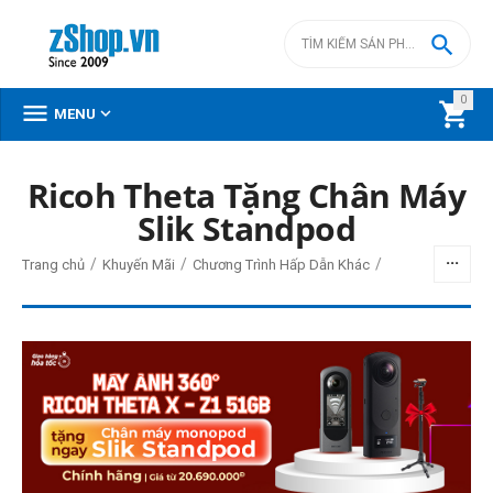

0



MENU
Ricoh Theta Tặng Chân Máy
BỘ LỌC
Slik Standpod
Giá
/
/
/
Trang chủ
Khuyến Mãi
Chương Trình Hấp Dẫn Khác
đ
–
đ
20690000
đ
24990000
đ