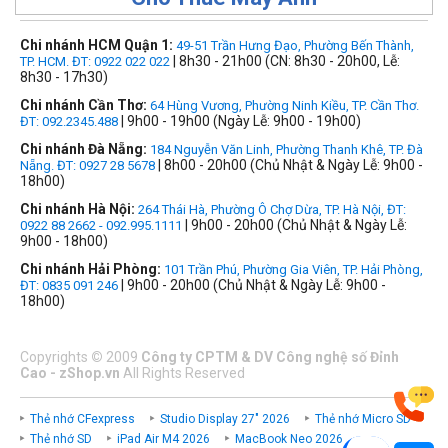
Chi nhánh HCM Quận 1:
49-51 Trần Hưng Đạo, Phường Bến Thành,
| 8h30 - 21h00 (CN: 8h30 - 20h00, Lễ:
TP. HCM. ĐT: 0922 022 022
8h30 - 17h30)
Chi nhánh Cần Thơ:
64 Hùng Vương, Phường Ninh Kiều, TP. Cần Thơ.
| 9h00 - 19h00 (Ngày Lễ: 9h00 - 19h00)
ĐT: 092.2345.488
Chi nhánh Đà Nẵng:
184 Nguyễn Văn Linh, Phường Thanh Khê, TP. Đà
| 8h00 - 20h00 (Chủ Nhật & Ngày Lễ: 9h00 -
Nẵng. ĐT: 0927 28 5678
18h00)
Chi nhánh Hà Nội:
264 Thái Hà, Phường Ô Chợ Dừa, TP. Hà Nội, ĐT:
| 9h00 - 20h00 (Chủ Nhật & Ngày Lễ:
0922 88 2662 - 092.995.1111
9h00 - 18h00)
Chi nhánh Hải Phòng:
101 Trần Phú, Phường Gia Viên, TP. Hải Phòng,
| 9h00 - 20h00 (Chủ Nhật & Ngày Lễ: 9h00 -
ĐT: 0835 091 246
18h00)
Copyrights
©
2009
Công ty CPTM & DV Công nghệ số Đỉnh
Cao - zShop.vn
All Rights Reserved
Thẻ nhớ CFexpress
Studio Display 27" 2026
Thẻ nhớ Micro SD
Thẻ nhớ SD
iPad Air M4 2026
MacBook Neo 2026