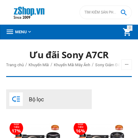

0



MENU
Ưu đãi Sony A7CR
BỘ LỌC
/
/
/
Trang chủ
Khuyến Mãi
Khuyến Mãi Máy Ảnh
Sony Giảm Đến 20,000,
Giá
đ
–
đ

Bộ lọc
69990000
đ
125180000
đ
Cấp độ chuyên nghiệp
GIẢM
GIẢM
Bán chuyên
THÊM
THÊM
17%
16%