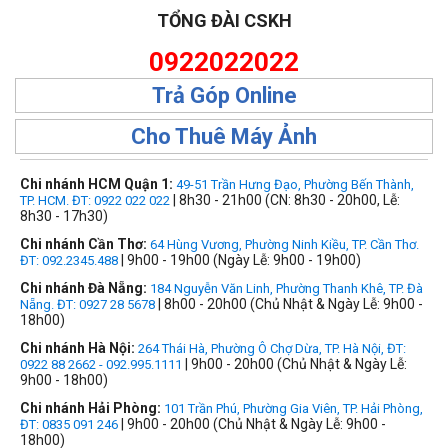
TỔNG ĐÀI CSKH
0922022022
Trả Góp Online
Cho Thuê Máy Ảnh
Chi nhánh HCM Quận 1:
49-51 Trần Hưng Đạo, Phường Bến Thành,
| 8h30 - 21h00 (CN: 8h30 - 20h00, Lễ:
TP. HCM. ĐT: 0922 022 022
8h30 - 17h30)
Chi nhánh Cần Thơ:
64 Hùng Vương, Phường Ninh Kiều, TP. Cần Thơ.
| 9h00 - 19h00 (Ngày Lễ: 9h00 - 19h00)
ĐT: 092.2345.488
Chi nhánh Đà Nẵng:
184 Nguyễn Văn Linh, Phường Thanh Khê, TP. Đà
| 8h00 - 20h00 (Chủ Nhật & Ngày Lễ: 9h00 -
Nẵng. ĐT: 0927 28 5678
18h00)
Chi nhánh Hà Nội:
264 Thái Hà, Phường Ô Chợ Dừa, TP. Hà Nội, ĐT:
| 9h00 - 20h00 (Chủ Nhật & Ngày Lễ:
0922 88 2662 - 092.995.1111
9h00 - 18h00)
Chi nhánh Hải Phòng:
101 Trần Phú, Phường Gia Viên, TP. Hải Phòng,
| 9h00 - 20h00 (Chủ Nhật & Ngày Lễ: 9h00 -
ĐT: 0835 091 246
18h00)