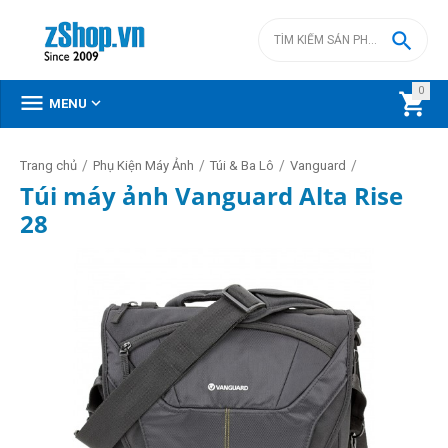

0



MENU
/
/
/
/
Trang chủ
Phụ Kiện Máy Ảnh
Túi & Ba Lô
Vanguard
Túi máy ảnh Vanguard Alta Rise
28