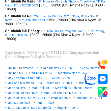
Chi nhánh Đà Nẵng:
184 Nguyễn Văn Linh, Phường Thanh Khê, TP. Đà
| 8h00 - 20h00 (Chủ Nhật & Ngày Lễ: 9h00 -
Nẵng. ĐT: 0927 28 5678
18h00)
Chi nhánh Hà Nội:
264 Thái Hà, Phường Ô Chợ Dừa, TP. Hà Nội, ĐT:
| 9h00 - 20h00 (Chủ Nhật & Ngày Lễ:
0922 88 2662 - 092.995.1111
9h00 - 18h00)
Chi nhánh Hải Phòng:
101 Trần Phú, Phường Gia Viên, TP. Hải Phòng,
| 9h00 - 20h00 (Chủ Nhật & Ngày Lễ: 9h00 -
ĐT: 0835 091 246
18h00)
Copyrights
©
2009
Công ty CPTM & DV Công nghệ số Đỉnh
Cao - zShop.vn
All Rights Reserved
Thẻ nhớ CFexpress
Studio Display 27" 2026
Thẻ nhớ Micro SD
Thẻ nhớ SD
iPad Air M4 2026
MacBook Neo 2026
Máy ảnh film & film Kodak
T14 Gen 6 2025
Máy Ảnh Mirrorless
X1 Carbon Gen 12 2024
ThinkPad P
MacBook Pro
MacBook Air
Máy ảnh du lịch siêu zoom
MacBook Air M4 2025
MacBook Pro 14in M4 2024
MacBook Pro 16in M4 2024
iMac M4 2024
Mac mini M4 2024
Mac Studio 2025
iPad 11 2025
iMac - Mac mini - Mac Studio Cũ
Ống Kính - Lens