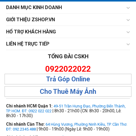
DANH MỤC KINH DOANH
GIỚI THIỆU ZSHOP.VN
HỔ TRỢ KHÁCH HÀNG
LIÊN HỆ TRỰC TIẾP
TỔNG ĐÀI CSKH
0922022022
Trả Góp Online
Cho Thuê Máy Ảnh
Chi nhánh HCM Quận 1:
49-51 Trần Hưng Đạo, Phường Bến Thành,
| 8h30 - 21h00 (CN: 8h30 - 20h00, Lễ:
TP. HCM. ĐT: 0922 022 022
8h30 - 17h30)
Chi nhánh Cần Thơ:
64 Hùng Vương, Phường Ninh Kiều, TP. Cần Thơ.
| 9h00 - 19h00 (Ngày Lễ: 9h00 - 19h00)
ĐT: 092.2345.488