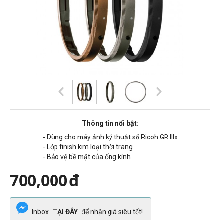
Thông tin nổi bật:
- Dùng cho máy ảnh kỹ thuật số Ricoh GR IIIx
- Lớp finish kim loại thời trang
- Bảo vệ bề mặt của ống kính
700,000
đ
Inbox
TẠI ĐÂY
để nhận giá siêu tốt!