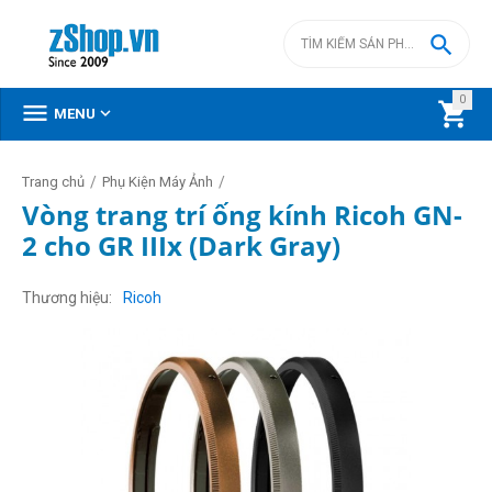

0



MENU
/
/
Trang chủ
Phụ Kiện Máy Ảnh
Vòng trang trí ống kính Ricoh GN-
2 cho GR IIIx (Dark Gray)
Thương hiệu
Ricoh