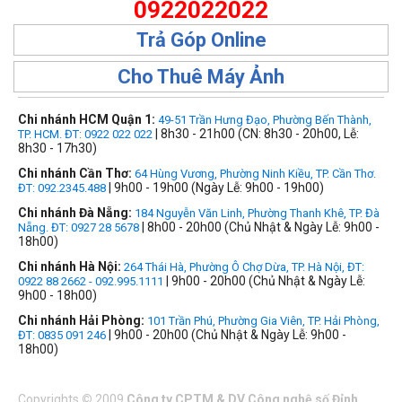
0922022022
Trả Góp Online
Cho Thuê Máy Ảnh
Chi nhánh HCM Quận 1:
49-51 Trần Hưng Đạo, Phường Bến Thành,
| 8h30 - 21h00 (CN: 8h30 - 20h00, Lễ:
TP. HCM. ĐT: 0922 022 022
8h30 - 17h30)
Chi nhánh Cần Thơ:
64 Hùng Vương, Phường Ninh Kiều, TP. Cần Thơ.
| 9h00 - 19h00 (Ngày Lễ: 9h00 - 19h00)
ĐT: 092.2345.488
Chi nhánh Đà Nẵng:
184 Nguyễn Văn Linh, Phường Thanh Khê, TP. Đà
| 8h00 - 20h00 (Chủ Nhật & Ngày Lễ: 9h00 -
Nẵng. ĐT: 0927 28 5678
18h00)
Chi nhánh Hà Nội:
264 Thái Hà, Phường Ô Chợ Dừa, TP. Hà Nội, ĐT:
| 9h00 - 20h00 (Chủ Nhật & Ngày Lễ:
0922 88 2662 - 092.995.1111
9h00 - 18h00)
Chi nhánh Hải Phòng:
101 Trần Phú, Phường Gia Viên, TP. Hải Phòng,
| 9h00 - 20h00 (Chủ Nhật & Ngày Lễ: 9h00 -
ĐT: 0835 091 246
18h00)
Copyrights
©
2009
Công ty CPTM & DV Công nghệ số Đỉnh