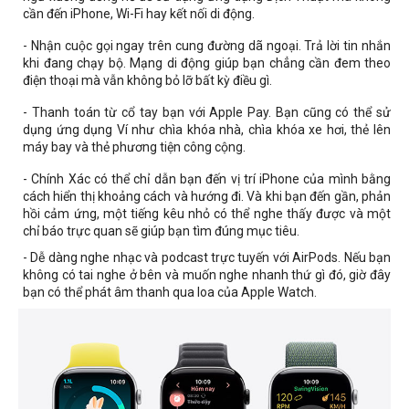
cần đến iPhone, Wi-Fi hay kết nối di động.
-
Nhận cuộc gọi ngay trên cung đường dã ngoại. Trả lời tin nhắn
khi đang chạy bộ. Mạng di động giúp bạn chẳng cần đem theo
điện thoại mà vẫn không bỏ lỡ bất kỳ điều gì.
- Thanh toán từ cổ tay bạn với Apple Pay. Bạn cũng có thể sử
dụng ứng dụng Ví như chìa khóa nhà, chìa khóa xe hơi, thẻ lên
máy bay và thẻ phương tiện công cộng.
- Chính Xác có thể chỉ dẫn bạn đến vị trí iPhone của mình bằng
cách hiển thị khoảng cách và hướng đi. Và khi bạn đến gần, phản
hồi cảm ứng, một tiếng kêu nhỏ có thể nghe thấy được và một
chỉ báo trực quan sẽ giúp bạn tìm đúng mục tiêu.
- Dễ dàng nghe nhạc và podcast trực tuyến với AirPods. Nếu bạn
không có tai nghe ở bên và muốn nghe nhanh thứ gì đó, giờ đây
bạn có thể phát âm thanh qua loa của Apple Watch.