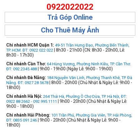
0922022022
Trả Góp Online
Cho Thuê Máy Ảnh
Chi nhánh HCM Quận 1:
49-51 Trần Hưng Đạo, Phường Bến Thành,
| 8h30 - 21h00 (CN: 8h30 - 20h00, Lễ:
TP. HCM. ĐT: 0922 022 022
8h30 - 17h30)
Chi nhánh Cần Thơ:
64 Hùng Vương, Phường Ninh Kiều, TP. Cần Thơ.
| 9h00 - 19h00 (Ngày Lễ: 9h00 - 19h00)
ĐT: 092.2345.488
Chi nhánh Đà Nẵng:
184 Nguyễn Văn Linh, Phường Thanh Khê, TP. Đà
| 8h00 - 20h00 (Chủ Nhật & Ngày Lễ: 9h00 -
Nẵng. ĐT: 0927 28 5678
18h00)
Chi nhánh Hà Nội:
264 Thái Hà, Phường Ô Chợ Dừa, TP. Hà Nội, ĐT:
| 9h00 - 20h00 (Chủ Nhật & Ngày Lễ:
0922 88 2662 - 092.995.1111
9h00 - 18h00)
Chi nhánh Hải Phòng:
101 Trần Phú, Phường Gia Viên, TP. Hải Phòng,
| 9h00 - 20h00 (Chủ Nhật & Ngày Lễ: 9h00 -
ĐT: 0835 091 246
18h00)