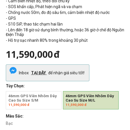
- Cảm biến nhiệt độ, theo dõi chu kỳ
- SOS khẩn cấp, Phát hiện ngã và va chạm
- Chống nước 50m, đo độ sâu 6m, cảm biến nhiệt độ nước
- GPS
- S10 SiP, thao tác chạm hai lần
- Lên đến 18 giờ sử dụng bình thường, hoặc 36 giờ ở chế độ Nguồn
Điện Thấp
- Hỗ trợ sạc nhanh 80% trong khoảng 30 phút
11,590,000
đ
Inbox
TẠI ĐÂY
để nhận giá siêu tốt!
Tùy Chọn:
46mm GPS Viền Nhôm Dây
46mm GPS Viền Nhôm Dây
Cao Su Size S/M
Cao Su Size M/L
11,590,000
đ
11,590,000
đ
Màu Sắc:
Bạc