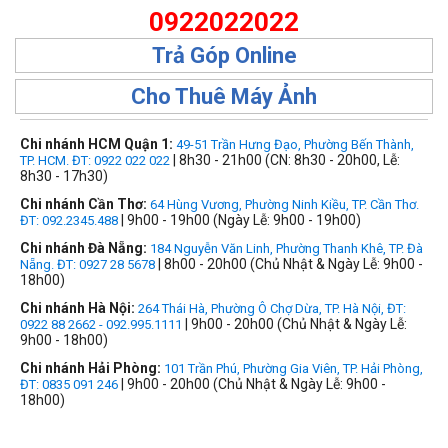
0922022022
Trả Góp Online
Cho Thuê Máy Ảnh
Chi nhánh HCM Quận 1:
49-51 Trần Hưng Đạo, Phường Bến Thành,
| 8h30 - 21h00 (CN: 8h30 - 20h00, Lễ:
TP. HCM. ĐT: 0922 022 022
8h30 - 17h30)
Chi nhánh Cần Thơ:
64 Hùng Vương, Phường Ninh Kiều, TP. Cần Thơ.
| 9h00 - 19h00 (Ngày Lễ: 9h00 - 19h00)
ĐT: 092.2345.488
Chi nhánh Đà Nẵng:
184 Nguyễn Văn Linh, Phường Thanh Khê, TP. Đà
| 8h00 - 20h00 (Chủ Nhật & Ngày Lễ: 9h00 -
Nẵng. ĐT: 0927 28 5678
18h00)
Chi nhánh Hà Nội:
264 Thái Hà, Phường Ô Chợ Dừa, TP. Hà Nội, ĐT:
| 9h00 - 20h00 (Chủ Nhật & Ngày Lễ:
0922 88 2662 - 092.995.1111
9h00 - 18h00)
Chi nhánh Hải Phòng:
101 Trần Phú, Phường Gia Viên, TP. Hải Phòng,
| 9h00 - 20h00 (Chủ Nhật & Ngày Lễ: 9h00 -
ĐT: 0835 091 246
18h00)