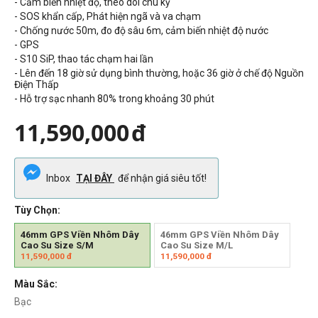
- Cảm biến nhiệt độ, theo dõi chu kỳ
- SOS khẩn cấp, Phát hiện ngã và va chạm
- Chống nước 50m, đo độ sâu 6m, cảm biến nhiệt độ nước
- GPS
- S10 SiP, thao tác chạm hai lần
- Lên đến 18 giờ sử dụng bình thường, hoặc 36 giờ ở chế độ Nguồn
Điện Thấp
- Hỗ trợ sạc nhanh 80% trong khoảng 30 phút
11,590,000
đ
Inbox
TẠI ĐÂY
để nhận giá siêu tốt!
Tùy Chọn:
46mm GPS Viền Nhôm Dây
46mm GPS Viền Nhôm Dây
Cao Su Size S/M
Cao Su Size M/L
11,590,000
đ
11,590,000
đ
Màu Sắc:
Bạc