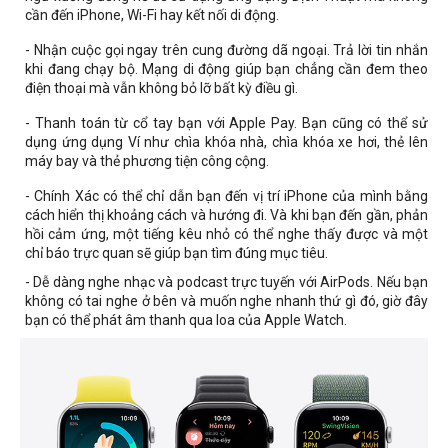
cần đến iPhone, Wi-Fi hay kết nối di động.
-
Nhận cuộc gọi ngay trên cung đường dã ngoại. Trả lời tin nhắn
khi đang chạy bộ. Mạng di động giúp bạn chẳng cần đem theo
điện thoại mà vẫn không bỏ lỡ bất kỳ điều gì.
- Thanh toán từ cổ tay bạn với Apple Pay. Bạn cũng có thể sử
dụng ứng dụng Ví như chìa khóa nhà, chìa khóa xe hơi, thẻ lên
máy bay và thẻ phương tiện công cộng.
- Chính Xác có thể chỉ dẫn bạn đến vị trí iPhone của mình bằng
cách hiển thị khoảng cách và hướng đi. Và khi bạn đến gần, phản
hồi cảm ứng, một tiếng kêu nhỏ có thể nghe thấy được và một
chỉ báo trực quan sẽ giúp bạn tìm đúng mục tiêu.
- Dễ dàng nghe nhạc và podcast trực tuyến với AirPods. Nếu bạn
không có tai nghe ở bên và muốn nghe nhanh thứ gì đó, giờ đây
bạn có thể phát âm thanh qua loa của Apple Watch.