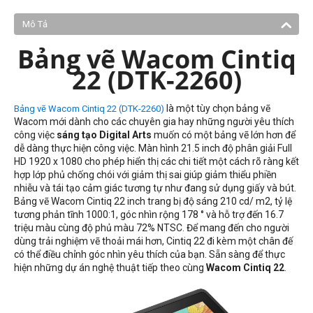
Mô Tả
Bảng vẽ Wacom Cintiq
22 (DTK-2260)
là một tùy chọn bảng vẽ
Bảng vẽ Wacom Cintiq 22 (DTK-2260)
Wacom mới dành cho các chuyên gia hay những người yêu thích
công việc
sáng tạo Digital Arts
muốn có một bảng vẽ lớn hơn để
dễ dàng thực hiện công việc. Màn hình 21.5 inch độ phân giải Full
HD 1920 x 1080 cho phép hiển thị các chi tiết một cách rõ ràng kết
hợp lớp phủ chống chói với giảm thị sai giúp giảm thiểu phiền
nhiễu và tái tạo cảm giác tương tự như đang sử dụng giấy và bút.
Bảng vẽ Wacom Cintiq 22 inch trang bị độ sáng 210 cd/ m2, tỷ lệ
tương phản tĩnh 1000:1, góc nhìn rộng 178 ° và hỗ trợ đến 16.7
triệu màu cùng độ phủ màu 72% NTSC. Để mang đến cho người
dùng trải nghiệm vẽ thoải mái hơn, Cintiq 22 đi kèm một chân đế
có thể điều chỉnh góc nhìn yêu thích của bạn. Sẵn sàng để thực
hiện những dự án nghệ thuật tiếp theo cùng
Wacom Cintiq 22
.