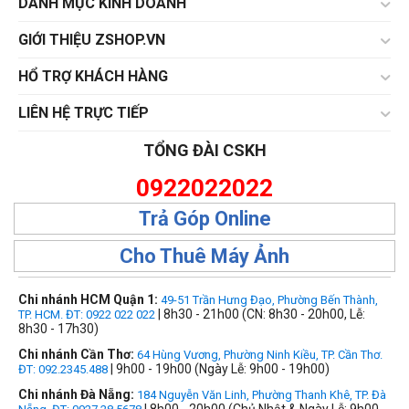
DANH MỤC KINH DOANH
GIỚI THIỆU ZSHOP.VN
HỔ TRỢ KHÁCH HÀNG
LIÊN HỆ TRỰC TIẾP
TỔNG ĐÀI CSKH
0922022022
Trả Góp Online
Cho Thuê Máy Ảnh
Chi nhánh HCM Quận 1:
49-51 Trần Hưng Đạo, Phường Bến Thành,
| 8h30 - 21h00 (CN: 8h30 - 20h00, Lễ:
TP. HCM. ĐT: 0922 022 022
8h30 - 17h30)
Chi nhánh Cần Thơ:
64 Hùng Vương, Phường Ninh Kiều, TP. Cần Thơ.
| 9h00 - 19h00 (Ngày Lễ: 9h00 - 19h00)
ĐT: 092.2345.488
Chi nhánh Đà Nẵng:
184 Nguyễn Văn Linh, Phường Thanh Khê, TP. Đà