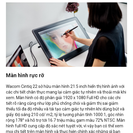
Màn hình rực rỡ
Wacom Cintiq 22 sở hữu màn hình 21.5 inch hiển thị hình ảnh với
các chi tiết chân thực mang lại cảm giác tự nhiên và thoải mái khi
xem. Màn hình có độ phân giải 1920 x 1080 Full HD cho các chi
tiết rõ ràng cũng như lớp phủ chống chói và giảm thị sai giảm
thiểu tối đa độ nhiễu và tái tạo cảm giác tự nhiên khi dùng bút và
giấy. Độ sáng 210 cd/ m2, tỷ lệ tương phản tĩnh 1000:1, góc nhìn
rộng 178° và hỗ trợ tới 16.7 triệu màu, gam màu 72% NTSC. Màn
hình full HD cung cấp độ sắc nét tuyệt vời, vì vậy bạn có thể xem
mọi chi tiết trên màn hình và thực hiện chính xác những gì bạn