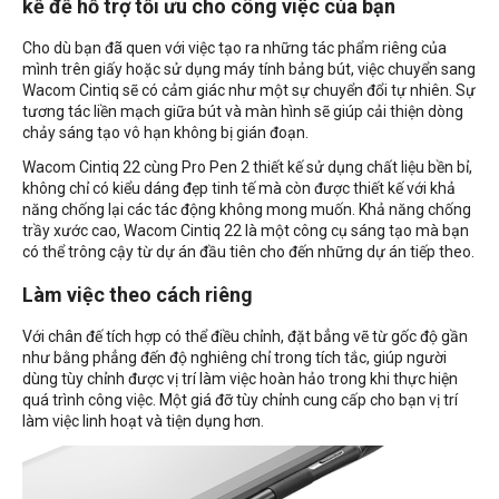
kế để hỗ trợ tối ưu cho công việc của bạn
Cho dù bạn đã quen với việc tạo ra những tác phẩm riêng của
mình trên giấy hoặc sử dụng máy tính bảng bút, việc chuyển sang
Wacom Cintiq sẽ có cảm giác như một sự chuyển đổi tự nhiên. Sự
tương tác liền mạch giữa bút và màn hình sẽ giúp cải thiện dòng
chảy sáng tạo vô hạn không bị gián đoạn.
Wacom Cintiq 22 cùng Pro Pen 2 thiết kế sử dụng chất liệu bền bỉ,
không chỉ có kiểu dáng đẹp tinh tế mà còn được thiết kế với khả
năng chống lại các tác động không mong muốn. Khả năng chống
trầy xước cao, Wacom Cintiq 22 là một công cụ sáng tạo mà bạn
có thể trông cậy từ dự án đầu tiên cho đến những dự án tiếp theo.
Làm việc theo cách riêng
Với chân đế tích hợp có thể điều chỉnh, đặt bẳng vẽ từ gốc độ gần
như bằng phẳng đến độ nghiêng chỉ trong tích tắc, giúp người
dùng tùy chỉnh được vị trí làm việc hoàn hảo trong khi thực hiện
quá trình công việc. Một giá đỡ tùy chỉnh cung cấp cho bạn vị trí
làm việc linh hoạt và tiện dụng hơn.