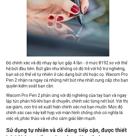
Độ chính xác và độ nhạy áp lực gấp 4 lần - ở mức 8192 so với thế
hệ bút đầu tiên. Bút gần như không có độ trễ với hỗ trợ nghiêng,
bạn sẽ có thể vẽ tự nhiên ở các dạng bút chì hoặc cọ. Wacom Pro
Pen 2 nhận ra ngay cả những nét bút nhẹ nhất cung cấp cho bạn
quyền kiểm soát bạn cần.
Wacom Pro Pen 2 phản ứng với độ nghiêng của tay bạn và ngay
lập tức phản hồi khi bạn di chuyển, chính xác từng nét bút. Với thị
sai giảm, con trỏ sẽ xuất hiện chính xác nơi bạn muốn. Mức độ
chính xác cao này kết hợp với màn hình chống chói có nghĩa là
việc vẽ, phác thảo và vẽ cho cảm giác liền mạch.
Sử dụng tự nhiên và dễ dàng tiếp cận, đ
ược thiết