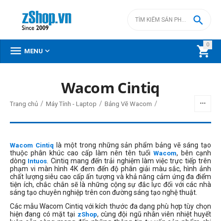

0



MENU
Wacom Cintiq
BỘ LỌC
/
/
/
Trang chủ
Máy Tính - Laptop
Bảng Vẽ Wacom
Giá
đ
–
đ
là một trong những sản phẩm bảng vẽ sáng tạo
Wacom Cintiq
thuộc phân khúc cao cấp làm nên tên tuổi
, bên cạnh
Wacom
dòng
. Cintiq mang đến trải nghiệm làm việc trực tiếp trên
Intuos
phạm vi màn hình 4K đem đến độ phân giải màu sắc, hình ảnh
20250000
đ
95930000
đ
chất lượng siêu cao cấp ấn tượng và khả năng cảm ứng đa điểm
tiện ích, chắc chắn sẽ là những cộng sự đắc lực đối với các nhà
sáng tạo chuyên nghiệp trên con đường sáng tạo nghệ thuật.
Các mẫu Wacom Cintiq với kích thước đa dạng phù hợp tùy chọn
hiện đang có mặt tại
, cùng đội ngũ nhân viên nhiệt huyết
zShop