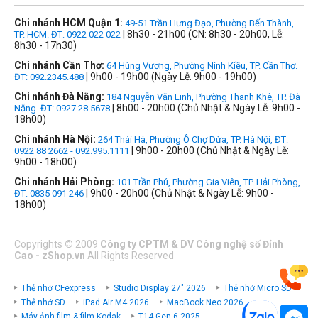
Chi nhánh HCM Quận 1:
49-51 Trần Hưng Đạo, Phường Bến Thành,
| 8h30 - 21h00 (CN: 8h30 - 20h00, Lễ:
TP. HCM. ĐT: 0922 022 022
8h30 - 17h30)
Chi nhánh Cần Thơ:
64 Hùng Vương, Phường Ninh Kiều, TP. Cần Thơ.
| 9h00 - 19h00 (Ngày Lễ: 9h00 - 19h00)
ĐT: 092.2345.488
Chi nhánh Đà Nẵng:
184 Nguyễn Văn Linh, Phường Thanh Khê, TP. Đà
| 8h00 - 20h00 (Chủ Nhật & Ngày Lễ: 9h00 -
Nẵng. ĐT: 0927 28 5678
18h00)
Chi nhánh Hà Nội:
264 Thái Hà, Phường Ô Chợ Dừa, TP. Hà Nội, ĐT:
| 9h00 - 20h00 (Chủ Nhật & Ngày Lễ:
0922 88 2662 - 092.995.1111
9h00 - 18h00)
Chi nhánh Hải Phòng:
101 Trần Phú, Phường Gia Viên, TP. Hải Phòng,
| 9h00 - 20h00 (Chủ Nhật & Ngày Lễ: 9h00 -
ĐT: 0835 091 246
18h00)
Copyrights
©
2009
Công ty CPTM & DV Công nghệ số Đỉnh
Cao - zShop.vn
All Rights Reserved
Thẻ nhớ CFexpress
Studio Display 27" 2026
Thẻ nhớ Micro SD
Thẻ nhớ SD
iPad Air M4 2026
MacBook Neo 2026
Máy ảnh film & film Kodak
T14 Gen 6 2025