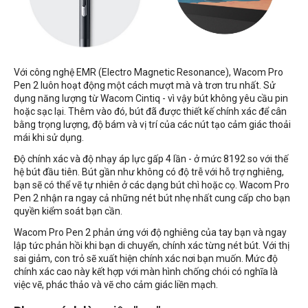
Với công nghệ EMR (Electro Magnetic Resonance), Wacom Pro
Pen 2 luôn hoạt động một cách mượt mà và trơn tru nhất. Sử
dụng năng lượng từ Wacom Cintiq - vì vậy bút không yêu cầu pin
hoặc sạc lại. Thêm vào đó, bút đã được thiết kế chính xác để cân
bằng trọng lượng, độ bám và vị trí của các nút tạo cảm giác thoải
mái khi sử dụng.
Độ chính xác và độ nhạy áp lực gấp 4 lần - ở mức 8192 so với thế
hệ bút đầu tiên. Bút gần như không có độ trễ với hỗ trợ nghiêng,
bạn sẽ có thể vẽ tự nhiên ở các dạng bút chì hoặc cọ. Wacom Pro
Pen 2 nhận ra ngay cả những nét bút nhẹ nhất cung cấp cho bạn
quyền kiểm soát bạn cần.
Wacom Pro Pen 2 phản ứng với độ nghiêng của tay bạn và ngay
lập tức phản hồi khi bạn di chuyển, chính xác từng nét bút. Với thị
sai giảm, con trỏ sẽ xuất hiện chính xác nơi bạn muốn. Mức độ
chính xác cao này kết hợp với màn hình chống chói có nghĩa là
việc vẽ, phác thảo và vẽ cho cảm giác liền mạch.