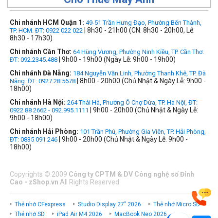
Chi nhánh HCM Quận 1:
49-51 Trần Hưng Đạo, Phường Bến Thành,
| 8h30 - 21h00 (CN: 8h30 - 20h00, Lễ:
TP. HCM. ĐT: 0922 022 022
8h30 - 17h30)
Chi nhánh Cần Thơ:
64 Hùng Vương, Phường Ninh Kiều, TP. Cần Thơ.
| 9h00 - 19h00 (Ngày Lễ: 9h00 - 19h00)
ĐT: 092.2345.488
Chi nhánh Đà Nẵng:
184 Nguyễn Văn Linh, Phường Thanh Khê, TP. Đà
| 8h00 - 20h00 (Chủ Nhật & Ngày Lễ: 9h00 -
Nẵng. ĐT: 0927 28 5678
18h00)
Chi nhánh Hà Nội:
264 Thái Hà, Phường Ô Chợ Dừa, TP. Hà Nội, ĐT:
| 9h00 - 20h00 (Chủ Nhật & Ngày Lễ:
0922 88 2662 - 092.995.1111
9h00 - 18h00)
Chi nhánh Hải Phòng:
101 Trần Phú, Phường Gia Viên, TP. Hải Phòng,
| 9h00 - 20h00 (Chủ Nhật & Ngày Lễ: 9h00 -
ĐT: 0835 091 246
18h00)
Copyrights
©
2009
Công ty CPTM & DV Công nghệ số Đỉnh
Cao - zShop.vn
All Rights Reserved
Thẻ nhớ CFexpress
Studio Display 27" 2026
Thẻ nhớ Micro SD
Thẻ nhớ SD
iPad Air M4 2026
MacBook Neo 2026