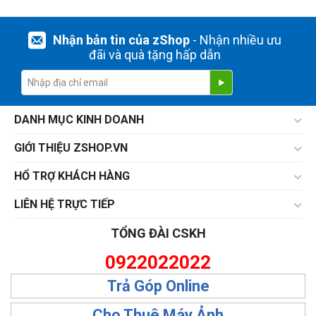
Nhận bản tin của zShop
- Nhận nhiều ưu
đãi và quà tặng hấp dẫn
DANH MỤC KINH DOANH
GIỚI THIỆU ZSHOP.VN
HỔ TRỢ KHÁCH HÀNG
LIÊN HỆ TRỰC TIẾP
TỔNG ĐÀI CSKH
0922022022
Trả Góp Online
Cho Thuê Máy Ảnh