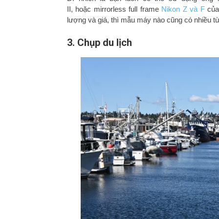
II, hoặc mirrorless full frame
Nikon Z và F
của
lượng và giá, thì mẫu máy nào cũng có nhiều t
3. Chụp du lịch