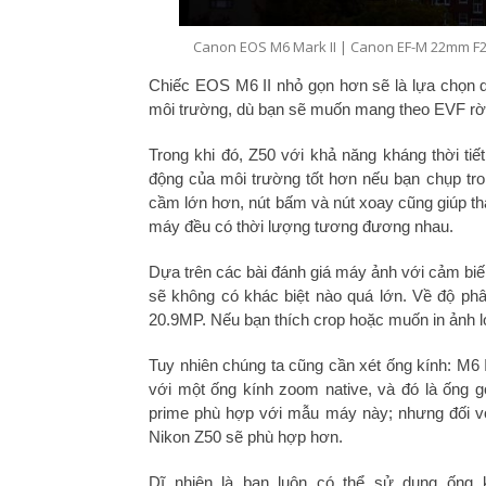
Canon EOS M6 Mark II | Canon EF-M 22mm F2 | 
Chiếc EOS M6 II nhỏ gọn hơn sẽ là lựa chọn dễ
môi trường, dù bạn sẽ muốn mang theo EVF rời 
Trong khi đó, Z50 với khả năng kháng thời ti
động của môi trường tốt hơn nếu bạn chụp trong
cầm lớn hơn, nút bấm và nút xoay cũng giúp tha
máy đều có thời lượng tương đương nhau.
Dựa trên các bài đánh giá máy ảnh với cảm biế
sẽ không có khác biệt nào quá lớn. Về độ phân
20.9MP. Nếu bạn thích crop hoặc muốn in ảnh lớ
Tuy nhiên chúng ta cũng cần xét ống kính: M6 I
với một ống kính zoom native, và đó là ống 
prime phù hợp với mẫu máy này; nhưng đối v
Nikon Z50 sẽ phù hợp hơn.
Dĩ nhiên là bạn luôn có thể sử dụng ốn