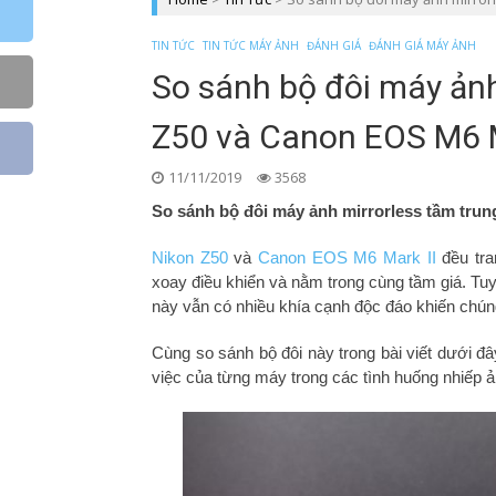
TIN TỨC
TIN TỨC MÁY ẢNH
ĐÁNH GIÁ
ĐÁNH GIÁ MÁY ẢNH
So sánh bộ đôi máy ảnh
Z50 và Canon EOS M6 M
11/11/2019
3568
So sánh bộ đôi máy ảnh mirrorless tầm tru
Nikon Z50
và
Canon EOS M6 Mark II
đều tra
xoay điều khiển và nằm trong cùng tầm giá. Tu
này vẫn có nhiều khía cạnh độc đáo khiến chúng
Cùng so sánh bộ đôi này trong bài viết dưới đ
việc của từng máy trong các tình huống nhiếp 