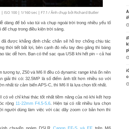
A
ISO 100 | 1/160 sec | F7.1 / Ảnh chụp bởi Richard Butler
i
 dàng để bỏ vào túi và chụp ngoài trời trong nhiều yếu tố
để chụp trong điều kiện trời sáng.
i
ết đã được khẳng định chắc chắn sẽ hỗ trợ chống chịu tác
k
 thời tiết bất lợi, bên cạnh đó nếu tay đeo găng thì báng
p
o tác dễ hơn. Bạn có thể sạc qua USB khi hết pin – cả hai
i
n tương tự, Z50 và M6 II đều có dynamic range khá ổn nên
c
 giải thì có: 32.5MP là số điểm ảnh tốt hơn nhiều so với
n nhất từ cảm biến APS-C, thì M6 II là lựa chọn tốt nhất.
I có vẻ chỉ khai thác tốt nhất tiềm năng của nó khi kết hợp
góc rộng
11-22mm F4.5-5.6
. Hiện tại có rất nhiều lựa chọn
ới người dùng làm việc với các dãy zoom cơ bản hơn thì
g kính chuyển ngàm DSLR
Canon EF-S và EF
trên M6