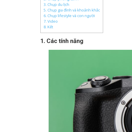
3. Chụp du lịch
5. Chụp gia đình và khoảnh khắc
6. Chụp lifestyle và con người
7. Video
8. Kết
1. Các tính năng