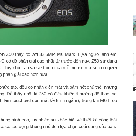
hơn Z50 thấy rõ: với 32.5MP, M6 Mark II (và người anh em
có độ phân giải cao nhất từ trước đến nay. Z50 sử dụng
. Tùy nhu cầu và sở thích của mỗi người mà sẽ có người
ộ phân giải cao hơn nữa.
 phức tạp, đều có nhận diện mắt và bám nét chủ thể, nhưng
i
ng. Dễ thấy nhất là Z50 có điều khiển 4 hướng để thao tác
h làm touchpad còn mắt kề kính ngắm), trong khi M6 II có
khung hình cao, tuy nhiên sự khác biệt về thiết kế công thái
sẽ có tác động không nhỏ đến lựa chọn cuối cùng của bạn.