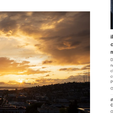
i
c
D
n
c
c
P
i
C