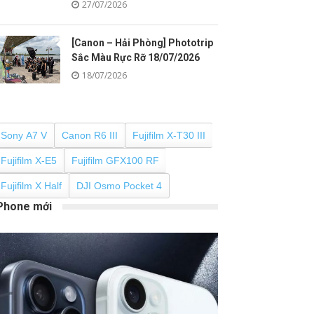
27/07/2026
[Canon – Hải Phòng] Phototrip
Sắc Màu Rực Rỡ 18/07/2026
18/07/2026
Sony A7 V
Canon R6 III
Fujifilm X-T30 III
Fujifilm X-E5
Fujifilm GFX100 RF
Fujifilm X Half
DJI Osmo Pocket 4
Phone mới