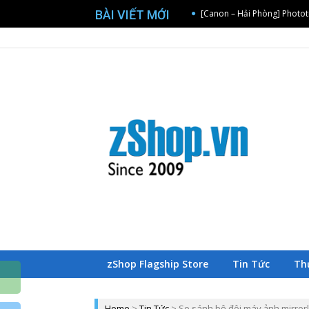
BÀI VIẾT MỚI
Chúc Mừng Khách Hàng May
[Sony – Cần Thơ] Offline W
Trang chủ zShop
[Sony – Đà Nẵng] Offline 
B
Z
zShop Flagship Store
Tin Tức
Th
Home
>
Tin Tức
>
So sánh bộ đôi máy ảnh mirror