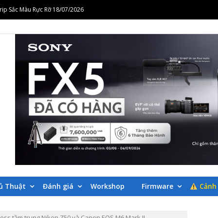
 Mắn Tại zShop Hải Phòng 31/07/2026
orkshop Nhiếp Ảnh Cưới Thời Trang – Định Hình Phong Cách Ảnh Cưới Hiện Đại 
Workshop Biến Mọi Vlog Thành Những Thước Phim Điện Ảnh Cùng Alpha 25/07/20
LOGS CÁC SẢN P
SHOP.VN
ủ Thuật
Đánh giá
Workshop
Firmware
Cảnh 
less tầm trung Nikon Z50 và Canon EOS M6 Mark II