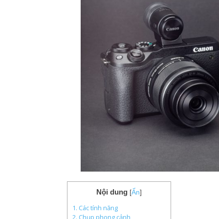
Nội dung
[
Ẩn
]
1. Các tính năng
2. Chụp phong cảnh