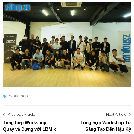
Workshop
Post
Previous Article
Next Article
navigation
Tổng hợp Workshop
Tổng hợp Workshop Từ
Quay và Dựng với LBM x
Sáng Tạo Đến Hậu Kỳ