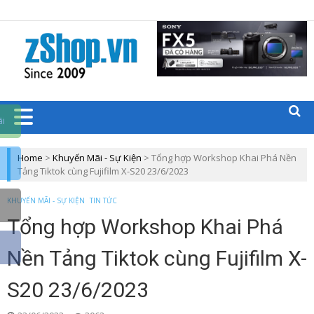
Trang chủ zShop
BLOGS CÁC
SẢN PHẨM
CÔNG
ãi
NGHỆ
Home
>
Khuyến Mãi - Sự Kiện
>
Tổng hợp Workshop Khai Phá Nền
Tảng Tiktok cùng Fujifilm X-S20 23/6/2023
ZSHOP.VN
KHUYẾN MÃI - SỰ KIỆN
TIN TỨC
Tổng hợp Workshop Khai Phá
Nền Tảng Tiktok cùng Fujifilm X-
S20 23/6/2023