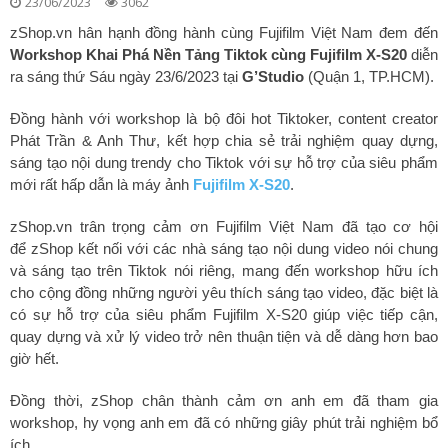
23/06/2023
3062
zShop.vn hân hạnh đồng hành cùng Fujifilm Việt Nam đem đến
Workshop Khai Phá Nền Tảng Tiktok cùng Fujifilm X-S20
diễn
ra sáng thứ Sáu ngày 23/6/2023 tại
G’Studio
(Quận 1, TP.HCM).
Đồng hành với workshop là bộ đôi hot Tiktoker, content creator
Phát Trần & Anh Thư, kết hợp chia sẻ trải nghiệm quay dựng,
sáng tạo nội dung trendy cho Tiktok với sự hỗ trợ của siêu phẩm
mới rất hấp dẫn là máy ảnh
Fujifilm X-S20
.
zShop.vn trân trọng cảm ơn Fujifilm Việt Nam đã tạo cơ hội
để zShop kết nối với các nhà sáng tạo nội dung video nói chung
và sáng tạo trên Tiktok nói riêng, mang đến workshop hữu ích
cho cộng đồng những người yêu thích sáng tạo video, đặc biệt là
có sự hỗ trợ của siêu phẩm Fujifilm X-S20 giúp việc tiếp cận,
quay dựng và xử lý video trở nên thuận tiện và dễ dàng hơn bao
giờ hết.
Đồng thời, zShop chân thành cảm ơn anh em đã tham gia
workshop, hy vọng anh em đã có những giây phút trải nghiệm bổ
ích.