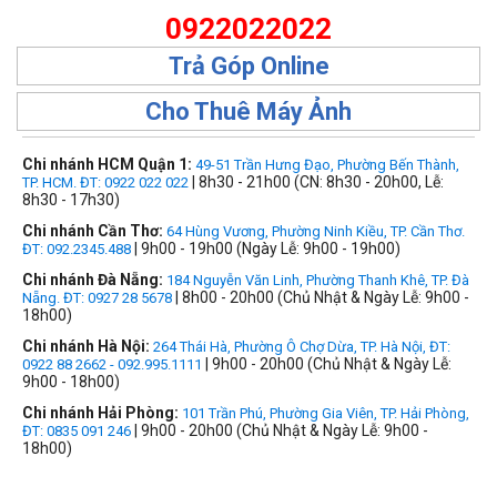
0922022022
Trả Góp Online
Cho Thuê Máy Ảnh
Chi nhánh HCM Quận 1:
49-51 Trần Hưng Đạo, Phường Bến Thành,
| 8h30 - 21h00 (CN: 8h30 - 20h00, Lễ:
TP. HCM. ĐT: 0922 022 022
8h30 - 17h30)
Chi nhánh Cần Thơ:
64 Hùng Vương, Phường Ninh Kiều, TP. Cần Thơ.
| 9h00 - 19h00 (Ngày Lễ: 9h00 - 19h00)
ĐT: 092.2345.488
Chi nhánh Đà Nẵng:
184 Nguyễn Văn Linh, Phường Thanh Khê, TP. Đà
| 8h00 - 20h00 (Chủ Nhật & Ngày Lễ: 9h00 -
Nẵng. ĐT: 0927 28 5678
18h00)
Chi nhánh Hà Nội:
264 Thái Hà, Phường Ô Chợ Dừa, TP. Hà Nội, ĐT:
| 9h00 - 20h00 (Chủ Nhật & Ngày Lễ:
0922 88 2662 - 092.995.1111
9h00 - 18h00)
Chi nhánh Hải Phòng:
101 Trần Phú, Phường Gia Viên, TP. Hải Phòng,
| 9h00 - 20h00 (Chủ Nhật & Ngày Lễ: 9h00 -
ĐT: 0835 091 246
18h00)