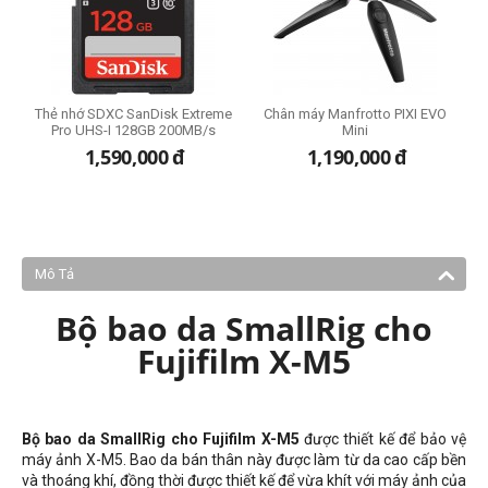
 1
Thẻ nhớ SDXC SanDisk Extreme
Chân máy Manfrotto PIXI EVO
Pro UHS-I 128GB 200MB/s
Mini
1,590,000
đ
1,190,000
đ
Mô Tả
Bộ bao da SmallRig cho
Fujifilm X-M5
Bộ bao da SmallRig cho Fujifilm X-M5
được thiết kế để bảo vệ
máy ảnh X-M5. Bao da bán thân này được làm từ da cao cấp bền
và thoáng khí, đồng thời được thiết kế để vừa khít với máy ảnh của