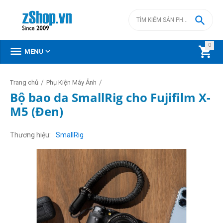

0



MENU
/
/
Trang chủ
Phụ Kiện Máy Ảnh
Bộ bao da SmallRig cho Fujifilm X-
M5 (Đen)
Thương hiệu
SmallRig