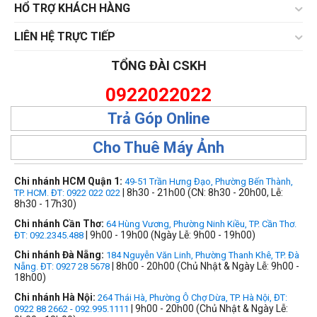
HỔ TRỢ KHÁCH HÀNG
LIÊN HỆ TRỰC TIẾP
TỔNG ĐÀI CSKH
0922022022
Trả Góp Online
Cho Thuê Máy Ảnh
Chi nhánh HCM Quận 1:
49-51 Trần Hưng Đạo, Phường Bến Thành,
| 8h30 - 21h00 (CN: 8h30 - 20h00, Lễ:
TP. HCM. ĐT: 0922 022 022
8h30 - 17h30)
Chi nhánh Cần Thơ:
64 Hùng Vương, Phường Ninh Kiều, TP. Cần Thơ.
| 9h00 - 19h00 (Ngày Lễ: 9h00 - 19h00)
ĐT: 092.2345.488
Chi nhánh Đà Nẵng:
184 Nguyễn Văn Linh, Phường Thanh Khê, TP. Đà
| 8h00 - 20h00 (Chủ Nhật & Ngày Lễ: 9h00 -
Nẵng. ĐT: 0927 28 5678
18h00)
Chi nhánh Hà Nội:
264 Thái Hà, Phường Ô Chợ Dừa, TP. Hà Nội, ĐT:
| 9h00 - 20h00 (Chủ Nhật & Ngày Lễ:
0922 88 2662 - 092.995.1111