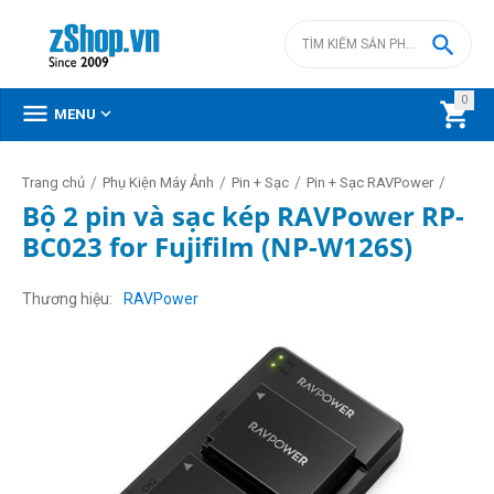

0



MENU
/
/
/
/
Trang chủ
Phụ Kiện Máy Ảnh
Pin + Sạc
Pin + Sạc RAVPower
Bộ 2 pin và sạc kép RAVPower RP-
BC023 for Fujifilm (NP-W126S)
Thương hiệu
RAVPower