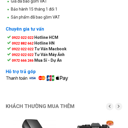
Giá đã bao gồm VAT
Bảo hành 15 tháng 1 đổi 1
Sản phẩm đã bao gồm VAT
Chuyên gia tư vấn
Hotline HCM
0922 022 022
Hotline HN
0922 882 662
Tư Vấn Macbook
0922 022 022
Tư Vấn Máy Ảnh
0922 022 022
Mua Sỉ - Dự Án
0972 666 246
Hỗ trợ trả góp
KHÁCH THƯỜNG MUA THÊM

