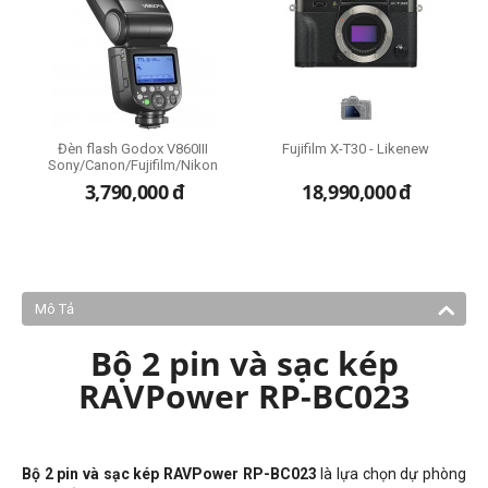
)
Đèn flash Godox V860III
Fujifilm X-T30 - Likenew
Sony/Canon/Fujifilm/Nikon
3,790,000
đ
18,990,000
đ
Mô Tả
Bộ 2 pin và sạc kép
RAVPower RP-BC023
Bộ 2 pin và sạc kép RAVPower RP-BC023
là lựa chọn dự phòng