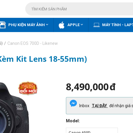


PHỤ KIỆN MÁY ẢNH
APPLE
MÁY TÍNH - LAP
/
Canon EOS 700D - Likenew
ũ)
Kèm Kit Lens 18-55mm)
8,490,000
đ
Inbox
TẠI ĐÂY
để nhận giá s
Model:
Canon 650D