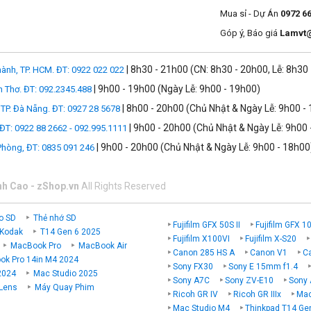
.
Mua sỉ - Dự Án
0972 6
ắc tay.
Góp ý, Báo giá
Lamvt
| 8h30 - 21h00 (CN: 8h30 - 20h00, Lễ: 8h30
ành, TP. HCM. ĐT: 0922 022 022
định cảnh chụp nao dùng hiệu ứng nào sẽ tuyệt vời hơn.
| 9h00 - 19h00 (Ngày Lễ: 9h00 - 19h00)
n Thơ. ĐT: 092.2345.488
| 8h00 - 20h00 (Chủ Nhật & Ngày Lễ: 9h00 -
TP. Đà Nẵng. ĐT: 0927 28 5678
ình LCD cảm ứng điện dung đa điểm, có khả năng xoay lật linh hoạt, g
| 9h00 - 20h00 (Chủ Nhật & Ngày Lễ: 9h00 
 ĐT: 0922 88 2662 - 092.995.1111
. Màn hình cảm ứng còn đặc biệt hữu ích khi người dùng có thể chỉnh n
| 9h00 - 20h00 (Chủ Nhật & Ngày Lễ: 9h00 - 18h00
 Phòng, ĐT: 0835 091 246
nh Cao - zShop.vn
All Rights Reserved
sức trực quan và dễ hiểu, hỗ trợ tối đa những người mới bắt đầu sử dụn
 là chế độ chụp cảnh đêm Handheld Night Scene và chế độ ngược sáng
o SD
Thẻ nhớ SD
Fujifilm GFX 50S II
Fujifilm GFX 1
 Kodak
T14 Gen 6 2025
Fujifilm X100VI
Fujifilm X-S20
MacBook Pro
MacBook Air
Canon 285 HS A
Canon V1
C
k Pro 14in M4 2024
Sony FX30
Sony E 15mm f1.4
2024
Mac Studio 2025
Sony A7C
Sony ZV-E10
Sony 
 Lens
Máy Quay Phim
Ricoh GR IV
Ricoh GR IIIx
Mac
Mac Studio M4
Thinkpad T14 Ge