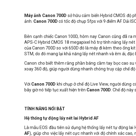
Máy ảnh Canon 700D
sở hữu cảm biến Hybrid CMOS độ phân
ảnh.
Canon 700D
có tốc độ chụp 5fps với 9 điểm AF. Dải I
Bên cạnh chiếc Canon 100D, hôm nay Canon cũng đã ra
APS-C Hybrid CMOS 18 megapixel hỗ trợ tính năng lấy nét tư
của Canon 700D so với 650D đó là máy đi kèm theo ống k
STM, do đó mang lại khả năng lấy nét nhanh và êm ái, đặc biệ
Canon cho biết thêm rằng phần báng cầm tay bọc cao su 
xoay 360 độ, giúp người dùng nhanh chóng truy cập chế đ
Với
Canon 700D
khi chụp ở chế độ Live View, người dùng c
bây giờ nó tiếp tục xuất hiện trên
Canon 700D
. Chế độ này 
TÍNH NĂNG NỔI BẬT
Hệ thống tự động lấy nét lai Hybrid AF
Là mẫu EOS đầu tiên sử dụng hệ thống lấy nét tự động lai 
AF
), giúp cho việc lấy nét cực nhanh với độ chính xác cao