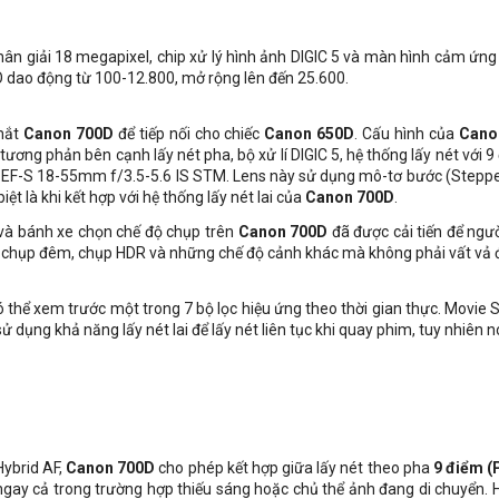
 giải 18 megapixel, chip xử lý hình ảnh DIGIC 5 và màn hình cảm ứng đ
SO dao động từ 100-12.800, mở rộng lên đến 25.600.
 mắt
Canon 700D
để tiếp nối cho chiếc
Canon 650D
. Cấu hình của
Cano
ơng phản bên cạnh lấy nét pha, bộ xử lí DIGIC 5, hệ thống lấy nét với 9
it EF-S 18-55mm f/3.5-5.6 IS STM. Lens này sử dụng mô-tơ bước (St
t là khi kết hợp với hệ thống lấy nét lai của
Canon 700D
.
và bánh xe chọn chế độ chụp trên
Canon 700D
đã được cải tiến để ngư
ộ chụp đêm, chụp HDR và những chế độ cảnh khác mà không phải vất vả
ó thể xem trước một trong 7 bộ lọc hiệu ứng theo thời gian thực. Movie
sử dụng khả năng lấy nét lai để lấy nét liên tục khi quay phim, tuy nhiên 
Hybrid AF,
Canon 700D
cho phép kết hợp giữa lấy nét theo pha
9 điểm (
, ngay cả trong trường hợp thiếu sáng hoặc chủ thể ảnh đang di chuyển. H