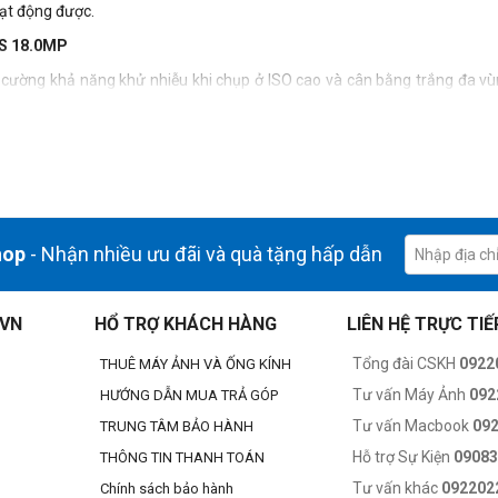
oạt động được.
OS 18.0MP
cường khả năng khử nhiễu khi chụp ở ISO cao và cân bằng trắng đa vù
ức tạp. Cảm biến lai
Hybrid CMOS
kích thước 22.3 x 14.9mm cho tốc độ 
ản ứng của máy cho ảnh đẹp bất kể tình huống nào.
ăng để chụp được những hình ảnh chuyển động nhanh và chụp ảnh trong đ
cho bạn dễ dàng nắm bắt những hình ảnh thú vị, độc đáo của những đối
hop
- Nhận nhiều ưu đãi và quà tặng hấp dẫn
tốc độ 30fps,
Canon 700D
còn thu hút người dùng bởi chế độ Movie Serv
máy còn hỗ trợ thêm chế độ Video Snapshot, cho phép người dùng quay n
.VN
HỔ TRỢ KHÁCH HÀNG
LIÊN HỆ TRỰC TIẾ
Tổng đài CSKH
0922
THUÊ MÁY ẢNH VÀ ỐNG KÍNH
p sẽ nhạy cảm với một bước sóng khác nhau của ánh sáng sau đó sẽ dùng 
Tư vấn Máy Ảnh
092
HƯỚNG DẪN MUA TRẢ GÓP
 là gì.
Tư vấn Macbook
09
TRUNG TÂM BẢO HÀNH
Hỗ trợ Sự Kiện
0908
THÔNG TIN THANH TOÁN
 kể và hoàn thiện như:
Tư vấn khác
092202
Chính sách bảo hành