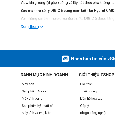
View khi gương lật gập xuống và lấy nét theo pha không h
Sức mạnh vi xử lý DIGIC 5 cùng cảm biến lai Hybrid CM
Với những cải tiến mới so với đời trước,
DIGIC 5
được tăng 
thực ngay trong khung cảnh có nhiều nguồn chiếu sáng ph
Xem thêm
đường truyền tín hiệu đa kênh, đồng thời tăng khả năng ph
Dải nhạy sáng rộng 100-12800, mở rộng đến 25600
Dải ISO rộng đặc biệt quan trọng khi cho phép bạn đóng b
phân giải cao và chụp liên tục lên đến 22 tấm,
Canon 700D
Quay phim Full HD chế độ Movie Servo AF
Nhận bản tin của zS
Ngoài khả năng quay phim Full HD chuẩn âm thanh stereo 
vì lấy nét bằng tay như các dòng EOS trước. Bên cạnh đó, 
DANH MỤC KINH DOANH
GIỚI THIỆU ZSHOP
ngay trên máy.
Cảm biến đo sáng iFCL 63 vùng
Máy ảnh
Giới thiệu
Cảm biến đo sáng đa lớp 63 vùng iFCL được thiết kế mỗi lớ
Sản phẩm Apple
Tuyển dụng
xác cao, bất kể tình huống nào và bất chấp màu sắc chủ đạo
Máy tính bảng
Liên hệ hợp tác
Tích cực cải tiến so với đời trước
Sản phẩm kỹ thuật số
Góp ý
So với
Canon 650D
,
Canon 700D
đã có những cải tiến đáng
Máy tính và Phụ kiện
Blogs công nghệ