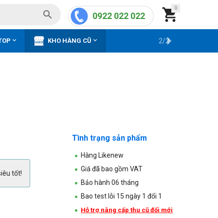
0


0922 022 022


TOP
KHO HÀNG CŨ
2/2
Tình trạng sản phẩm
Hàng Likenew
Giá đã bao gồm VAT
iêu tốt!
Bảo hành 06 tháng
Bao test lỗi 15 ngày 1 đổi 1
Hỗ trợ nâng cấp thu cũ đổi mới