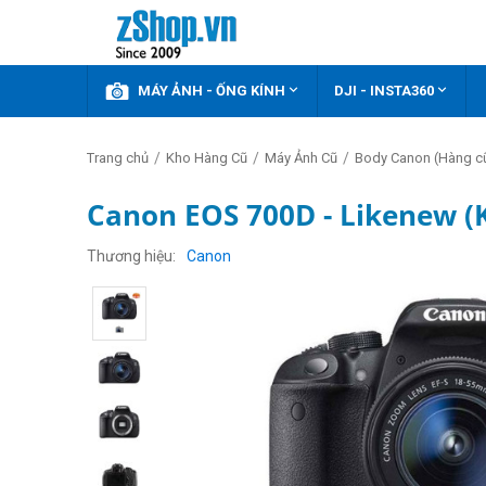



KHUYẾN MÃI
MÁY ẢNH - ỐNG KÍNH
DJI - INSTA360
/
/
/
Trang chủ
Kho Hàng Cũ
Máy Ảnh Cũ
Body Canon (Hàng c
Canon EOS 700D - Likenew (
Thương hiệu
Canon