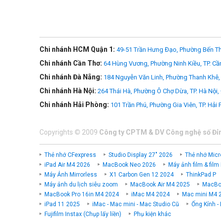
- Máy kèm ống
STM
lấy nét êm và chính xác khi quay phim
- Lớp phủ nhám trên thân máy giúp cầm nắm và thao tác ch
- Vòng chỉnh chế độ chụp có thể xoay tròn 360 độ.
Chi nhánh HCM Quận 1:
49-51 Trần Hưng Đạo, Phường Bến Th
- Creative filter có thể được xem trước khi chụp, để quyết 
Chi nhánh Cần Thơ:
64 Hùng Vương, Phường Ninh Kiều, TP. Cầ
Màn hình cảm ứng lật xoay 3"
Chi nhánh Đà Nẵng:
184 Nguyễn Văn Linh, Phường Thanh Khê, 
Tương tự như trên 650D,
Canon 700D
được trang bị màn h
Chi nhánh Hà Nội:
264 Thái Hà, Phường Ô Chợ Dừa, TP. Hà Nội,
dụng tripod hoặc chụp từ hướng trên đỉnh đầu mình xuống
zoom hình to lên hoặc thu nhỏ hình nhỏ lại.
Chi nhánh Hải Phòng:
101 Trần Phú, Phường Gia Viên, TP. Hải
Hỗ trợ tối đa người sử dụng
Copyrights
©
2009
Công ty CPTM & DV Công nghệ số Đỉ
Giao diện hướng dẫn của
Canon 700D
được trình bày hết 
mới vào nghề, máy còn được tích hợp hai chế độ chụp mới
dàng hơn bao giờ hết.
Thẻ nhớ CFexpress
Studio Display 27" 2026
Thẻ nhớ Micr
iPad Air M4 2026
MacBook Neo 2026
Máy ảnh film & film
Máy Ảnh Mirrorless
X1 Carbon Gen 12 2024
ThinkPad P
>>> Xem thêm nhiều
khác tại zShop
máy ảnh Canon cũ
Máy ảnh du lịch siêu zoom
MacBook Air M4 2025
MacBoo
MacBook Pro 16in M4 2024
iMac M4 2024
Mac mini M4 
iPad 11 2025
iMac - Mac mini - Mac Studio Cũ
Ống Kính -
Fujifilm Instax (Chụp lấy liền)
Phụ kiện khác