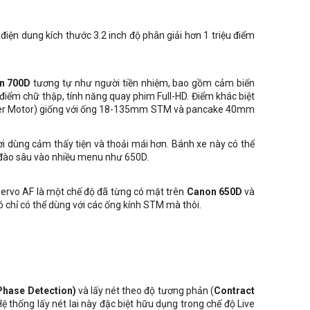
iện dung kích thước 3.2 inch độ phân giải hơn 1 triệu điểm
n 700D
tương tự như người tiền nhiệm, bao gồm cảm biến
 điểm chữ thập, tính năng quay phim Full-HD. Điểm khác biệt
epper Motor) giống với ống 18-135mm STM và pancake 40mm
ời dùng cảm thấy tiện và thoải mái hơn. Bánh xe này có thể
 đào sâu vào nhiều menu như 650D.
 Servo AF là một chế độ đã từng có mặt trên
Canon 650D
và
nó chỉ có thể dùng với các ống kính STM mà thôi.
Phase Detection)
và lấy nét theo độ tương phản (
Contract
ệ thống lấy nét lai này đặc biệt hữu dụng trong chế độ Live