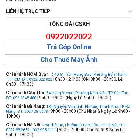
LIÊN HỆ TRỰC TIẾP
TỔNG ĐÀI CSKH
0922022022
Trả Góp Online
Cho Thuê Máy Ảnh
Chi nhánh HCM Quận 1:
49-51 Trần Hưng Đạo, Phường Bến Thành,
| 8h30 - 21h00 (CN: 8h30 - 20h00, Lễ:
TP. HCM. ĐT: 0922 022 022
8h30 - 17h30)
Chi nhánh Cần Thơ:
64 Hùng Vương, Phường Ninh Kiều, TP. Cần Thơ.
| 9h00 - 19h00 (Ngày Lễ: 9h00 - 19h00)
ĐT: 092.2345.488
Chi nhánh Đà Nẵng:
184 Nguyễn Văn Linh, Phường Thanh Khê, TP. Đà
| 8h00 - 20h00 (Chủ Nhật & Ngày Lễ: 9h00 -
Nẵng. ĐT: 0927 28 5678
18h00)
Chi nhánh Hà Nội:
264 Thái Hà, Phường Ô Chợ Dừa, TP. Hà Nội, ĐT:
| 9h00 - 20h00 (Chủ Nhật & Ngày Lễ:
0922 88 2662 - 092.995.1111
9h00 - 18h00)