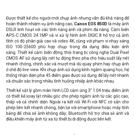
Được thiết kế cho người mới chụp ảnh nhưng vẫn đủ khả năng để
hoàn thành nhiệm vụ ảnh nâng cao,
Canon EOS 850D
là máy ảnh
DSLR linh hoạt với các tính năng ảnh và phim đa năng. Cảm biến
APS-C CMOS 24.1MP và vi xử lý hình ảnh DIGIC 8 hỗ trợ cả ảnh
tĩnh có độ phân giải cao và video 4K, cùng với phạm vi nhạy sáng
ISO 100-25600 phù hợp chụp trong đa dạng điều kiện ánh
sáng. Thiết kế cảm biến đồng thời trang bị công nghệ Dual Pixel
CMOS AF sử dụng lấy nét tự động theo pha cho hiệu suất lấy nét
nhanh chóng, chính xác và mượt mà dù quay phim hay chụp ảnh
ở chế độ live view. Khi chụp ảnh sử dụng kính ngắm quang học, hệ
thống nhận diện pha 45 điểm giao được sử dụng để lấy nét nhanh
và chuẩn xác trong nhiều tình huống nhiếp ảnh khác nhau.
Thiết kế vật lý gồm màn hình LCD cảm ứng 3" 1.04 triệu điểm ảnh
có thiết kế
xoay lật nhiều góc
cho phép ngắm ảnh từ các góc cao,
thấp và cả chính diện. Ngoài ra kết nối Wi-Fi với NFC có sẵn cho
phép liên kết nhanh chóng, tiện lợi với smartphone hoặc máy tính
bảng để chia sẻ ảnh không dây; Bluetooth hỗ trợ chia sẻ ảnh và
điều khiển máy ảnh từ xa từ thiết bị di động được liên kết.