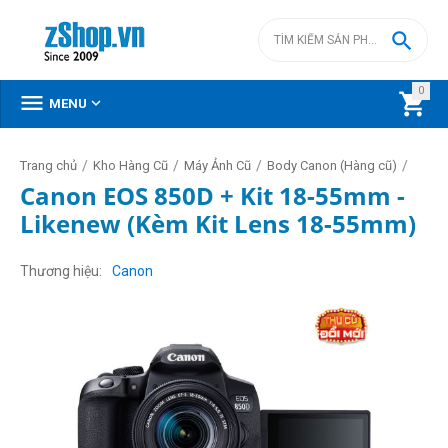

0



MENU
/
/
/
/
Trang chủ
Kho Hàng Cũ
Máy Ảnh Cũ
Body Canon (Hàng cũ)
Canon EOS 850D + Kit 18-55mm -
Likenew (Kèm Kit Lens 18-55mm)
Thương hiệu
Canon