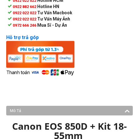
Hotline HCM
0922 022 022
Hotline HN
0922 882 662
Tư Vấn Macbook
0922 022 022
Tư Vấn Máy Ảnh
0922 022 022
Mua Sỉ - Dự Án
0972 666 246
Hỗ trợ trả góp
Mô Tả
Canon EOS 850D + Kit 18-
55mm