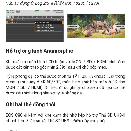
*Khi sử dụng C-Log 2/3 & RAW: 800 / 3200 / 12800
Hỗ trợ ống kính Anamorphic
Khi xuất ra màn hình LCD hoặc với MON. / SDI / HDMI, hình ảnh
được cắt xén theo góc nhìn 2,39:1 sau khi khử bóp méo.
Tỷ lệ phóng đại có thể được chọn từ TẮT, 2x, 1,8x hoặc 1,3x trong
menu (khi quay ở 4K 60/50P, màn hình khử bóp méo ở 2K cho
MON. / SDI / HDMI). Dữ liệu được ghi lại cho siêu dữ liệu có thể
được cấu hình riêng biệt với tỷ lệ phóng đại.
Ghi hai thẻ đồng thời
EOS C80 đi kèm với khe cắm thẻ nhớ kép hỗ trợ Thẻ SD UHS-II
nhanh hơn 3 lần so với Thẻ SD UHS-I. Điều này cho phép: