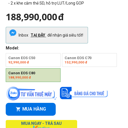
- 2 x khe cắm thẻ SD, hỗ trợ LUT/Long GOP
188,990,000
đ
Inbox
TẠI ĐÂY
để nhận giá siêu tốt!
Model:
Canon EOS C50
Canon EOS C70
92,990,000
đ
152,990,000
đ
Canon EOS C80
188,990,000
đ
MUA HÀNG
MUA NGAY - TRẢ SAU