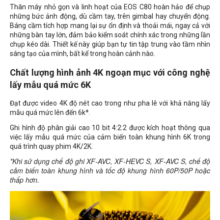
Thân máy nhỏ gọn và linh hoạt của EOS C80 hoàn hảo để chụp
những bức ảnh động, dù cầm tay, trên gimbal hay chuyển động.
Báng cầm tích hợp mang lại sự ổn định và thoải mái, ngay cả với
những bàn tay lớn, đảm bảo kiểm soát chính xác trong những lần
chụp kéo dài. Thiết kế này giúp bạn tự tin tập trung vào tầm nhìn
sáng tạo của mình, bất kể trong hoàn cảnh nào.
Chất lượng hình ảnh 4K ngoạn mục với công nghệ
lấy mẫu quá mức 6K
Đạt được video 4K độ nét cao trong như pha lê với khả năng lấy
mẫu quá mức lên đến 6k*.
Ghi hình độ phân giải cao 10 bit 4:2:2 được kích hoạt thông qua
việc lấy mẫu quá mức của cảm biến toàn khung hình 6K trong
quá trình quay phim 4K/2K.
*Khi sử dụng chế độ ghi XF-AVC, XF-HEVC S, XF-AVC S, chế độ
cảm biến toàn khung hình và tốc độ khung hình 60P/50P hoặc
thấp hơn.