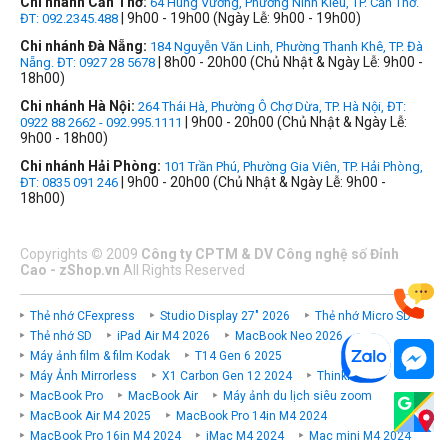
Chi nhánh Cần Thơ:
64 Hùng Vương, Phường Ninh Kiều, TP. Cần Thơ.
| 9h00 - 19h00 (Ngày Lễ: 9h00 - 19h00)
ĐT: 092.2345.488
Chi nhánh Đà Nẵng:
184 Nguyễn Văn Linh, Phường Thanh Khê, TP. Đà
| 8h00 - 20h00 (Chủ Nhật & Ngày Lễ: 9h00 -
Nẵng. ĐT: 0927 28 5678
18h00)
Chi nhánh Hà Nội:
264 Thái Hà, Phường Ô Chợ Dừa, TP. Hà Nội, ĐT:
| 9h00 - 20h00 (Chủ Nhật & Ngày Lễ:
0922 88 2662 - 092.995.1111
9h00 - 18h00)
Chi nhánh Hải Phòng:
101 Trần Phú, Phường Gia Viên, TP. Hải Phòng,
| 9h00 - 20h00 (Chủ Nhật & Ngày Lễ: 9h00 -
ĐT: 0835 091 246
18h00)
Copyrights
©
2009
Công ty CPTM & DV Công nghệ số Đỉnh
Cao - zShop.vn
All Rights Reserved
Thẻ nhớ CFexpress
Studio Display 27" 2026
Thẻ nhớ Micro SD
Thẻ nhớ SD
iPad Air M4 2026
MacBook Neo 2026
Máy ảnh film & film Kodak
T14 Gen 6 2025
Máy Ảnh Mirrorless
X1 Carbon Gen 12 2024
ThinkPad P
MacBook Pro
MacBook Air
Máy ảnh du lịch siêu zoom
MacBook Air M4 2025
MacBook Pro 14in M4 2024
MacBook Pro 16in M4 2024
iMac M4 2024
Mac mini M4 2024