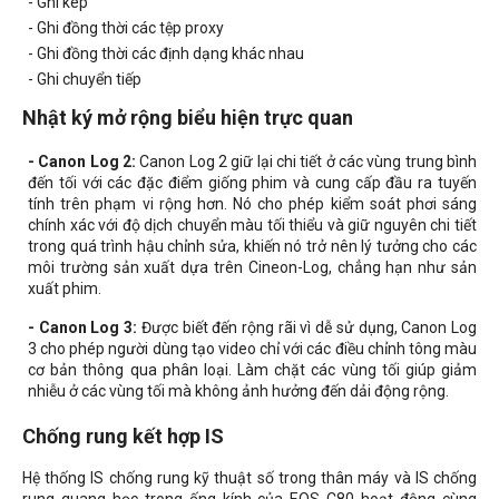
- Ghi kép
- Ghi đồng thời các tệp proxy
- Ghi đồng thời các định dạng khác nhau
- Ghi chuyển tiếp
Nhật ký mở rộng biểu hiện trực quan
- Canon Log 2:
Canon Log 2 giữ lại chi tiết ở các vùng trung bình
đến tối với các đặc điểm giống phim và cung cấp đầu ra tuyến
tính trên phạm vi rộng hơn. Nó cho phép kiểm soát phơi sáng
chính xác với độ dịch chuyển màu tối thiểu và giữ nguyên chi tiết
trong quá trình hậu chỉnh sửa, khiến nó trở nên lý tưởng cho các
môi trường sản xuất dựa trên Cineon-Log, chẳng hạn như sản
xuất phim.
- Canon Log 3:
Được biết đến rộng rãi vì dễ sử dụng, Canon Log
3 cho phép người dùng tạo video chỉ với các điều chỉnh tông màu
cơ bản thông qua phân loại. Làm chặt các vùng tối giúp giảm
nhiễu ở các vùng tối mà không ảnh hưởng đến dải động rộng.
Chống rung kết hợp IS
Hệ thống IS chống rung kỹ thuật số trong thân máy và IS chống
rung quang học trong ống kính của EOS C80 hoạt động cùng