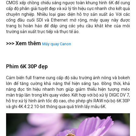
CMOS xếp chồng chiếu sáng ngược toàn khung hình 6K để cung
cấp độ phân giải tuyệt đẹp và xử lý tín hiệu cực nhanh cho kết quả
chuyên nghiệp. Nhiều loại giao diện hỗ trợ sản xuất ảo Với các
cổng đầu cuối SDI và Ethernet mở rộng, máy quay này được
trang bị hoàn hảo để đáp ứng các yêu cầu khắt khe của môi
trường sản xuất trực tiếp và thực tế ảo.
>>> Xem thêm
Máy quay Canon
Phim 6K 30P đẹp
Cảm biến full frame cung cấp độ sâu trường ảnh nông và bokeh
lớn để tăng cường khả năng thể hiện sáng tạo. Đồng thời, khả
năng đọc tín hiệu nhanh hơn giúp giảm thiểu hiện tượng méo
màn trập lăn trong khi quay video. Kết hợp với bộ xử lý DIGIC DV 7,
hỗ trợ xử lý hình ảnh tốc độ cao, cho phép ghi RAW nội bộ 6K 30P
và ghi 4K 4:2:2 10-bit thông qua quá trình lấy mẫu 6K.