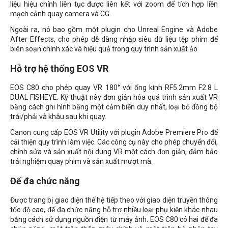
liệu hiệu chỉnh liên tục được liên kết với zoom để tích hợp liền
mạch cảnh quay camera và CG.
Ngoài ra, nó bao gồm một plugin cho Unreal Engine và Adobe
After Effects, cho phép dễ dàng nhập siêu dữ liệu tệp phim để
biên soạn chính xác và hiệu quả trong quy trình sản xuất ảo
Hỗ trợ hệ thống EOS VR
EOS C80 cho phép quay VR 180° với ống kính RF5.2mm F2.8 L
DUAL FISHEYE. Kỹ thuật này đơn giản hóa quá trình sản xuất VR
bằng cách ghi hình bằng một cảm biến duy nhất, loại bỏ đồng bộ
trái/phải và khâu sau khi quay.
Canon cung cấp EOS VR Utility với plugin Adobe Premiere Pro để
cải thiện quy trình làm việc. Các công cụ này cho phép chuyển đổi,
chỉnh sửa và sản xuất nội dung VR một cách đơn giản, đảm bảo
trải nghiệm quay phim và sản xuất mượt mà.
Đế đa chức năng
Được trang bị giao diện thế hệ tiếp theo với giao diện truyền thông
tốc độ cao, đế đa chức năng hỗ trợ nhiều loại phụ kiện khác nhau
bằng cách sử dụng nguồn điện từ máy ảnh. EOS C80 có hai đế đa