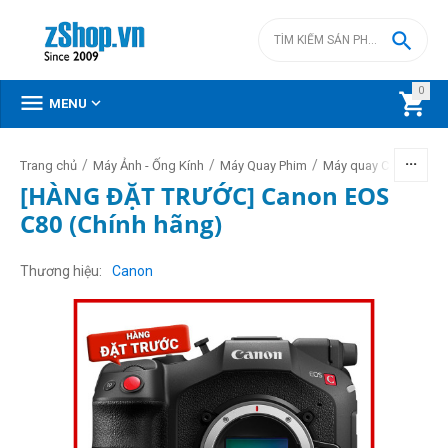

0



MENU
/
/
/
/
Trang chủ
Máy Ảnh - Ống Kính
Máy Quay Phim
Máy quay Canon
[HÀNG ĐẶT TRƯỚC] Canon EOS
C80 (Chính hãng)
Thương hiệu
Canon