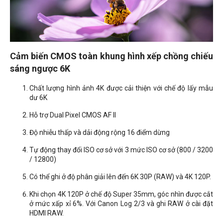
Cảm biến CMOS toàn khung hình xếp chồng chiếu
sáng ngược 6K
Chất lượng hình ảnh 4K được cải thiện với chế độ lấy mẫu
dư 6K
Hỗ trợ Dual Pixel CMOS AF II
Độ nhiễu thấp và dải động rộng 16 điểm dừng
Tự động thay đổi ISO cơ sở với 3 mức ISO cơ sở (800 / 3200
/ 12800)
Có thể ghi ở độ phân giải lên đến 6K 30P (RAW) và 4K 120P.
Khi chọn 4K 120P ở chế độ Super 35mm, góc nhìn được cắt
ở mức xấp xỉ 6%. Với Canon Log 2/3 và ghi RAW ở cài đặt
HDMI RAW.