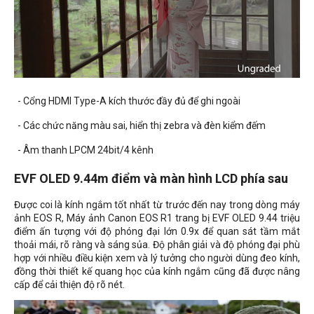
- Cổng HDMI Type-A kích thước đầy đủ để ghi ngoài
- Các chức năng màu sai, hiển thị zebra và đèn kiểm đếm
- Âm thanh LPCM 24bit/4 kênh
EVF OLED 9.44m điểm và màn hình LCD phía sau
Được coi là kính ngắm tốt nhất từ ​​trước đến nay trong dòng máy
ảnh EOS R, Máy ảnh Canon EOS R1 trang bị EVF OLED 9.44 triệu
điểm ấn tượng với độ phóng đại lớn 0.9x để quan sát tầm mắt
thoải mái, rõ ràng và sáng sủa. Độ phân giải và độ phóng đại phù
hợp với nhiều điều kiện xem và lý tưởng cho người dùng đeo kính,
đồng thời thiết kế quang học của kính ngắm cũng đã được nâng
cấp để cải thiện độ rõ nét.