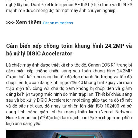
nghệ lấy nét Dual Pixel Intelligence AF thế hệ tiếp theo và thiết kế
mạnh mẽ được mong đợi từ một máy ảnh chuyên nghiệp.
>>> Xem thêm
Canon mirrorless
Cảm biến xếp chồng toàn khung hình 24.2MP và
bộ xử lý DIGIC Accelerator
Là chiếc máy ảnh được thiết kế cho tốc độ, Canon EOS R1 trang bị
cảm biến xếp chồng chiếu sáng sau toàn khung hình 24.2MP
được thiết kế mới mang lại tốc độ đọc nhanh ấn tượng và tốc độ
chụp liên tục cao đáng kinh ngạc đến 40 khung hình/giây với màn
trập điện tử, cùng với chế độ xem không bị chớp đen và giảm
đáng kể hiện tượng méo hình do màn trập lăn. Thiết kế chiếu sáng
sau và bộ xử lý DIGIC Accelerator mới cũng giúp tạo ra độ rõ nét
và độ sắc nét cao, độ nhạy tự nhiên lên đến ISO 102400 và sử
dụng tính năng giảm nhiễu mạng thần kinh (Neural Network
Noise Reduction) để đặc biệt làm sạch các tệp khi chụp trong điều
kiện ánh sáng yếu.