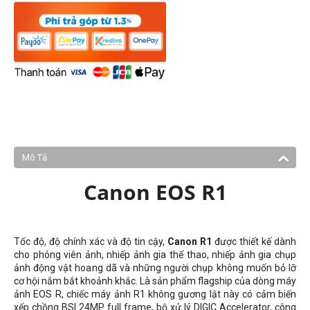
Mô Tả
Canon EOS R1
Tốc độ, độ chính xác và độ tin cậy,
Canon R1
được thiết kế dành
cho phóng viên ảnh, nhiếp ảnh gia thể thao, nhiếp ảnh gia chụp
ảnh động vật hoang dã và những người chụp không muốn bỏ lỡ
cơ hội nắm bắt khoảnh khắc. Là sản phẩm flagship của dòng máy
ảnh EOS R, chiếc máy ảnh R1 không gương lật này có cảm biến
xếp chồng BSI 24MP full frame, bộ xử lý DIGIC Accelerator, công