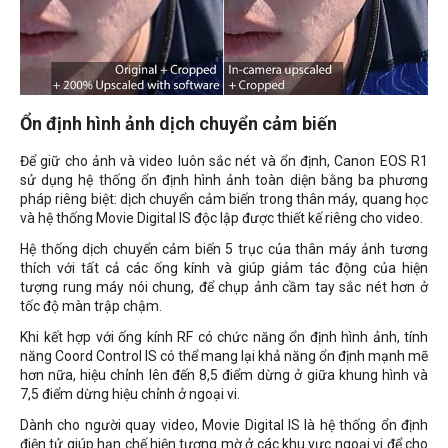
Ổn định hình ảnh dịch chuyển cảm biến
Để giữ cho ảnh và video luôn sắc nét và ổn định, Canon EOS R1
sử dụng hệ thống ổn định hình ảnh toàn diện bằng ba phương
pháp riêng biệt: dịch chuyển cảm biến trong thân máy, quang học
và hệ thống Movie Digital IS độc lập được thiết kế riêng cho video.
Hệ thống dịch chuyển cảm biến 5 trục của thân máy ảnh tương
thích với tất cả các ống kính và giúp giảm tác động của hiện
tượng rung máy nói chung, để chụp ảnh cầm tay sắc nét hơn ở
tốc độ màn trập chậm.
Khi kết hợp với ống kính RF có chức năng ổn định hình ảnh, tính
năng Coord Control IS có thể mang lại khả năng ổn định mạnh mẽ
hơn nữa, hiệu chỉnh lên đến 8,5 điểm dừng ở giữa khung hình và
7,5 điểm dừng hiệu chỉnh ở ngoại vi.
Dành cho người quay video, Movie Digital IS là hệ thống ổn định
điện tử giúp hạn chế hiện tượng mờ ở các khu vực ngoại vi để cho