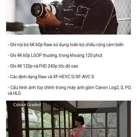
- Ghi nội bộ 6K 60p Raw sử dụng toàn bộ chiều rộng cảm biến
- Ghi 4K 60p LGOP thường, trong khoảng 120 phút
- Ghi 4K 120p và FHD 240p tốc độ cao
- Các định dạng Raw và XF-HEVC S/XF-AVC S
- Cấu hình ảnh tùy chỉnh trong máy ảnh gồm Canon Log2, 3, PQ
và HLG