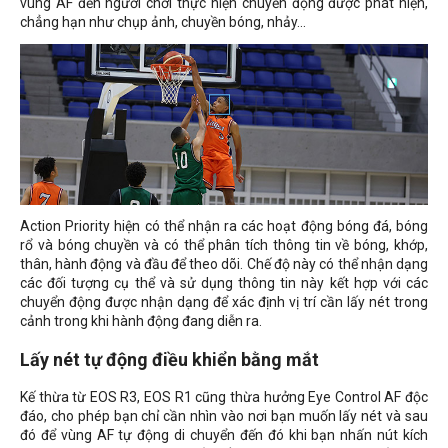
vùng AF đến người chơi thực hiện chuyển động được phát hiện,
chẳng hạn như chụp ảnh, chuyền bóng, nhảy...
Action Priority hiện có thể nhận ra các hoạt động bóng đá, bóng
rổ và bóng chuyền và có thể phân tích thông tin về bóng, khớp,
thân, hành động và đầu để theo dõi. Chế độ này có thể nhận dạng
các đối tượng cụ thể và sử dụng thông tin này kết hợp với các
chuyển động được nhận dạng để xác định vị trí cần lấy nét trong
cảnh trong khi hành động đang diễn ra.
Lấy nét tự động điều khiển bằng mắt
Kế thừa từ EOS R3, EOS R1 cũng thừa hưởng Eye Control AF độc
đáo, cho phép bạn chỉ cần nhìn vào nơi bạn muốn lấy nét và sau
đó để vùng AF tự động di chuyển đến đó khi bạn nhấn nút kích