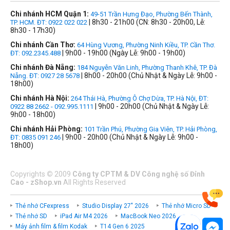
Chi nhánh HCM Quận 1:
49-51 Trần Hưng Đạo, Phường Bến Thành,
| 8h30 - 21h00 (CN: 8h30 - 20h00, Lễ:
TP. HCM. ĐT: 0922 022 022
8h30 - 17h30)
Chi nhánh Cần Thơ:
64 Hùng Vương, Phường Ninh Kiều, TP. Cần Thơ.
| 9h00 - 19h00 (Ngày Lễ: 9h00 - 19h00)
ĐT: 092.2345.488
Chi nhánh Đà Nẵng:
184 Nguyễn Văn Linh, Phường Thanh Khê, TP. Đà
| 8h00 - 20h00 (Chủ Nhật & Ngày Lễ: 9h00 -
Nẵng. ĐT: 0927 28 5678
18h00)
Chi nhánh Hà Nội:
264 Thái Hà, Phường Ô Chợ Dừa, TP. Hà Nội, ĐT:
| 9h00 - 20h00 (Chủ Nhật & Ngày Lễ:
0922 88 2662 - 092.995.1111
9h00 - 18h00)
Chi nhánh Hải Phòng:
101 Trần Phú, Phường Gia Viên, TP. Hải Phòng,
| 9h00 - 20h00 (Chủ Nhật & Ngày Lễ: 9h00 -
ĐT: 0835 091 246
18h00)
Copyrights
©
2009
Công ty CPTM & DV Công nghệ số Đỉnh
Cao - zShop.vn
All Rights Reserved
Thẻ nhớ CFexpress
Studio Display 27" 2026
Thẻ nhớ Micro SD
Thẻ nhớ SD
iPad Air M4 2026
MacBook Neo 2026
Máy ảnh film & film Kodak
T14 Gen 6 2025