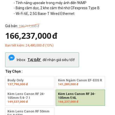
- Tính năng upscale trong máy ảnh đến 96MP
- Báng cầm dọc, 2 khe cắm thẻ nhớ CFexpress Type B
- Wi-Fi 6E, 2.5G Base-T Wired Ethernet
Giá bán:
190,717,000
đ
166,237,000
đ
Bạn tiết kiệm:
24,480,000
đ
(
13
%)
Inbox
TẠI ĐÂY
để nhận giá siêu tốt!
Tùy Chọn :
Body Only
Kèm Ngàm Canon EF-EOS R
137,790,000
đ
141,289,000
đ
Kèm Lens Canon RF 24-
Kèm Lens Canon RF 24-
105mm f/4-7.1
105mm f/4L
149,537,000
đ
166,237,000
đ
Kèm Lens Canon RF 50mm