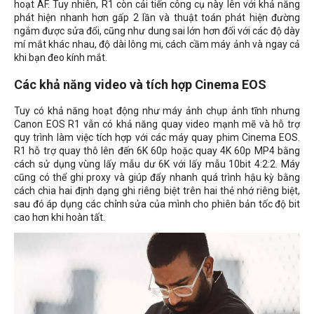
hoạt AF. Tuy nhiên, R1 còn cải tiến công cụ này lên với khả năng
phát hiện nhanh hơn gấp 2 lần và thuật toán phát hiện đường
ngắm được sửa đổi, cũng như dung sai lớn hơn đối với các độ dày
mí mắt khác nhau, độ dài lông mi, cách cầm máy ảnh và ngay cả
khi bạn đeo kính mắt.
Các khả năng video và tích hợp Cinema EOS
Tuy có khả năng hoạt động như máy ảnh chụp ảnh tĩnh nhưng
Canon EOS R1 vẫn có khả năng quay video mạnh mẽ và hỗ trợ
quy trình làm việc tích hợp với các máy quay phim Cinema EOS.
R1 hỗ trợ quay thô lên đến 6K 60p hoặc quay 4K 60p MP4 bằng
cách sử dụng vùng lấy mẫu dư 6K với lấy mẫu 10bit 4:2:2. Máy
cũng có thể ghi proxy và giúp đẩy nhanh quá trình hậu kỳ bằng
cách chia hai định dạng ghi riêng biệt trên hai thẻ nhớ riêng biệt,
sau đó áp dụng các chỉnh sửa của mình cho phiên bản tốc độ bit
cao hơn khi hoàn tất.