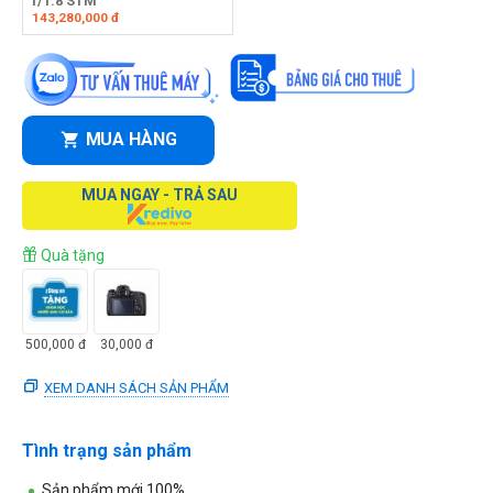
f/1.8 STM
143,280,000
đ
MUA HÀNG
MUA NGAY - TRẢ SAU
Quà tặng
500,000
đ
30,000
đ
XEM DANH SÁCH SẢN PHẨM
Tình trạng sản phẩm
Sản phẩm mới 100%