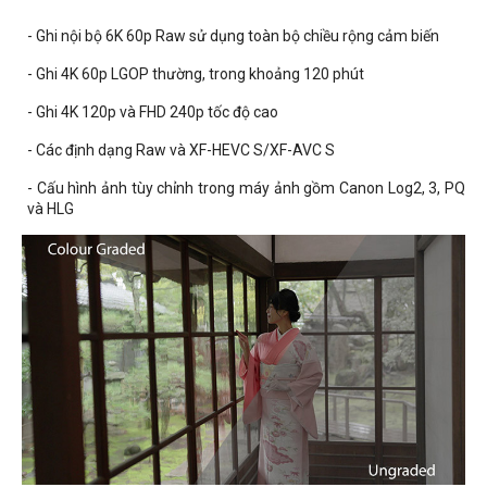
- Ghi nội bộ 6K 60p Raw sử dụng toàn bộ chiều rộng cảm biến
- Ghi 4K 60p LGOP thường, trong khoảng 120 phút
- Ghi 4K 120p và FHD 240p tốc độ cao
- Các định dạng Raw và XF-HEVC S/XF-AVC S
- Cấu hình ảnh tùy chỉnh trong máy ảnh gồm Canon Log2, 3, PQ
và HLG