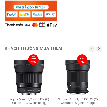
KHÁCH THƯỜNG MUA THÊM


GIẢM
GIẢM
THÊM
THÊM
9%
6%
Sigma 56mm f/1.4 DC DN (C)
Sigma 30mm f/1.4 DC DN (C)
Canon RF-S (Chính hãng)
Canon RF-S (Chính hãng)