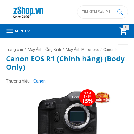

0



MENU
/
/
/
Trang chủ
Máy Ảnh - Ống Kính
Máy Ảnh Mirrorless
Canon Mirrorless
Canon EOS R1 (Chính hãng) (Body
Only)
GIẢM
THÊM
15%
Thương hiệu
Canon