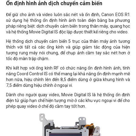
Ổn định hình ảnh dịch chuyển cảm biến
Để giữ cho ảnh và video luôn sắc nét và ổn định, Canon EOS R1
sử dụng hệ thống ổn định hình ảnh toàn diện bằng ba phương
pháp riêng biệt: dịch chuyển cảm biến trong thân máy, quang học
và hệ thống Movie Digital IS độc lập được thiết kế riêng cho video.
Hệ thống dịch chuyển cảm biến 5 trục của thân máy ảnh tương
thích với tất cả các ống kính và giúp giảm tác động của hiện
tượng rung máy nói chung, để chụp ảnh cầm tay sắc nét hơn ở
tốc độ màn trập chậm.
Khi kết hợp với ống kính RF có chức năng ổn định hình ảnh, tính
năng Coord Control IS có thể mang lại khả năng ổn định mạnh mẽ
hơn nữa, hiệu chỉnh lên đến 8,5 điểm dừng ở giữa khung hình và
7,5 điểm dừng hiệu chỉnh ở ngoại vi.
Dành cho người quay video, Movie Digital IS là hệ thống ổn định
điện tử giúp hạn chế hiện tượng mờ ở các khu vực ngoại vi để cho
phép quay video ở chế độ cầm tay tốt hơn.