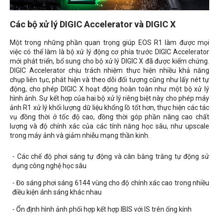
Các bộ xử lý DIGIC Accelerator và DIGIC X
Một trong những phần quan trọng giúp EOS R1 làm được mọi
việc có thể làm là bộ xử lý động cơ phía trước DIGIC Accelerator
mới phát triển, bổ sung cho bộ xử lý DIGIC X đã được kiểm chứng.
DIGIC Accelerator chịu trách nhiệm thực hiện nhiều khả năng
chụp liên tục, phát hiện và theo dõi đối tượng cũng như lấy nét tự
động, cho phép DIGIC X hoạt động hoàn toàn như một bộ xử lý
hình ảnh. Sự kết hợp của hai bộ xử lý riêng biệt này cho phép máy
ảnh R1 xử lý khối lượng dữ liệu khổng lồ tốt hơn, thực hiện các tác
vụ đồng thời ở tốc độ cao, đồng thời góp phần nâng cao chất
lượng và độ chính xác của các tính năng học sâu, như upscale
trong máy ảnh và giảm nhiễu mạng thần kinh.
- Các chế độ phơi sáng tự động và cân bằng trắng tự động sử
dụng công nghệ học sâu
- Đo sáng phơi sáng 6144 vùng cho độ chính xác cao trong nhiều
điều kiện ánh sáng khác nhau
- Ổn định hình ảnh phối hợp kết hợp IBIS với IS trên ống kính