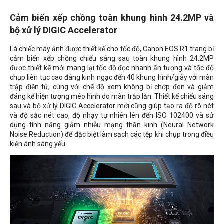
Cảm biến xếp chồng toàn khung hình 24.2MP và
bộ xử lý DIGIC Accelerator
Là chiếc máy ảnh được thiết kế cho tốc độ, Canon EOS R1 trang bị
cảm biến xếp chồng chiếu sáng sau toàn khung hình 24.2MP
được thiết kế mới mang lại tốc độ đọc nhanh ấn tượng và tốc độ
chụp liên tục cao đáng kinh ngạc đến 40 khung hình/giây với màn
trập điện tử, cùng với chế độ xem không bị chớp đen và giảm
đáng kể hiện tượng méo hình do màn trập lăn. Thiết kế chiếu sáng
sau và bộ xử lý DIGIC Accelerator mới cũng giúp tạo ra độ rõ nét
và độ sắc nét cao, độ nhạy tự nhiên lên đến ISO 102400 và sử
dụng tính năng giảm nhiễu mạng thần kinh (Neural Network
Noise Reduction) để đặc biệt làm sạch các tệp khi chụp trong điều
kiện ánh sáng yếu.