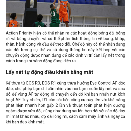
Action Priority hiện có thể nhận ra các hoạt động bóng đá, bóng
rổ và bóng chuyền và có thể phân tích thông tin về bóng, khớp,
thân, hành động và đầu để theo dõi. Chế độ này có thể nhận dạng
các đối tượng cụ thể và sử dụng thông tin này kết hợp với các
chuyển động được nhận dạng để xác định vị trí cần lấy nét trong
cảnh trong khi hành động đang diễn ra.
Lấy nét tự động điều khiển bằng mắt
Kế thừa từ EOS R3, EOS R1 cũng thừa hưởng Eye Control AF độc
đáo, cho phép bạn chỉ cần nhìn vào nơi bạn muốn lấy nét và sau
đó để vùng AF tự động di chuyển đến đó khi bạn nhấn nút kích
hoạt AF. Tuy nhiên, R1 còn cải tiến công cụ này lên với khả năng
phát hiện nhanh hơn gấp 2 lần và thuật toán phát hiện đường
ngắm được sửa đổi, cũng như dung sai lớn hơn đối với các độ dày
mí mắt khác nhau, độ dài lông mi, cách cầm máy ảnh và ngay cả
khi bạn đeo kính mắt.