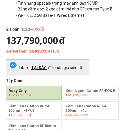
- Tính năng upscale trong máy ảnh đến 96MP
- Báng cầm dọc, 2 khe cắm thẻ nhớ CFexpress Type B
- Wi-Fi 6E, 2.5G Base-T Wired Ethernet
Giá bán:
162,270,000
đ
137,790,000
đ
Bạn tiết kiệm:
24,480,000
đ
(
15
%)
Inbox
TẠI ĐÂY
để nhận giá siêu tốt!
Tùy Chọn :
Body Only
Kèm Ngàm Canon EF-EOS R
137,790,000
đ
141,289,000
đ
Kèm Lens Canon RF 24-
Kèm Lens Canon RF 24-
105mm f/4-7.1
105mm f/4L
149,537,000
đ
166,237,000
đ
Kèm Lens Canon RF 50mm