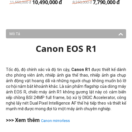
10,490,000
đ
7,790,000
đ
11,550,000
đ
8,250,000
đ
Mô Tả
Canon EOS R1
Tốc độ, độ chính xác và độ tin cậy,
Canon R1
được thiết kế dành
cho phóng viên ảnh, nhiếp ảnh gia thể thao, nhiếp ảnh gia chụp
ảnh động vật hoang dã và những người chụp không muốn bỏ lỡ
cơ hội nắm bắt khoảnh khắc. Là sản phẩm flagship của dòng máy
ảnh EOS R, chiếc máy ảnh R1 không gương lật này có cảm biến
xếp chồng BSI 24MP full frame, bộ xử lý DIGIC Accelerator, công
nghệ lấy nét Dual Pixel Intelligence AF thế hệ tiếp theo và thiết kế
mạnh mẽ được mong đợi từ một máy ảnh chuyên nghiệp.
>>> Xem thêm
Canon mirrorless