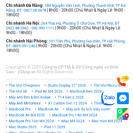
Chi nhánh Đà Nẵng:
184 Nguyễn Văn Linh, Phường Thanh Khê, TP. Đà
| 8h00 - 20h00 (Chủ Nhật & Ngày Lễ: 9h00 -
Nẵng. ĐT: 0927 28 5678
18h00)
Chi nhánh Hà Nội:
264 Thái Hà, Phường Ô Chợ Dừa, TP. Hà Nội, ĐT:
| 9h00 - 20h00 (Chủ Nhật & Ngày Lễ:
0922 88 2662 - 092.995.1111
9h00 - 18h00)
Chi nhánh Hải Phòng:
101 Trần Phú, Phường Gia Viên, TP. Hải Phòng,
| 9h00 - 20h00 (Chủ Nhật & Ngày Lễ: 9h00 -
ĐT: 0835 091 246
18h00)
Copyrights
©
2009
Công ty CPTM & DV Công nghệ số Đỉnh
Cao - zShop.vn
All Rights Reserved
Thẻ nhớ CFexpress
Studio Display 27" 2026
Thẻ nhớ Micro SD
Thẻ nhớ SD
iPad Air M4 2026
MacBook Neo 2026
Máy ảnh film & film Kodak
T14 Gen 6 2025
Máy Ảnh Mirrorless
X1 Carbon Gen 12 2024
ThinkPad P
MacBook Pro
MacBook Air
Máy ảnh du lịch siêu zoom
MacBook Air M4 2025
MacBook Pro 14in M4 2024
MacBook Pro 16in M4 2024
iMac M4 2024
Mac mini M4 2024
Mac Studio 2025
iPad 11 2025