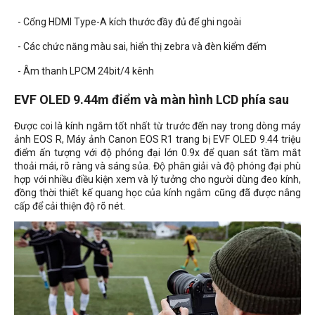
- Cổng HDMI Type-A kích thước đầy đủ để ghi ngoài
- Các chức năng màu sai, hiển thị zebra và đèn kiểm đếm
- Âm thanh LPCM 24bit/4 kênh
EVF OLED 9.44m điểm và màn hình LCD phía sau
Được coi là kính ngắm tốt nhất từ ​​trước đến nay trong dòng máy
ảnh EOS R, Máy ảnh Canon EOS R1 trang bị EVF OLED 9.44 triệu
điểm ấn tượng với độ phóng đại lớn 0.9x để quan sát tầm mắt
thoải mái, rõ ràng và sáng sủa. Độ phân giải và độ phóng đại phù
hợp với nhiều điều kiện xem và lý tưởng cho người dùng đeo kính,
đồng thời thiết kế quang học của kính ngắm cũng đã được nâng
cấp để cải thiện độ rõ nét.