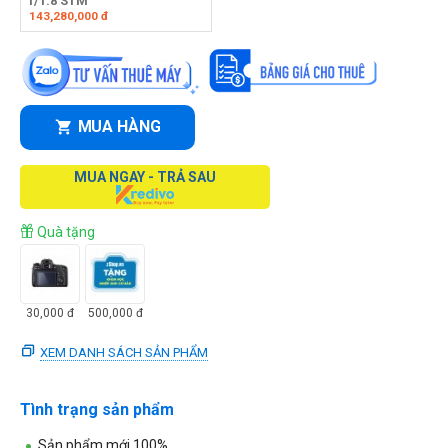
f/1.8 STM
143,280,000
đ
MUA HÀNG
MUA NGAY - TRẢ SAU
Quà tặng
30,000
đ
500,000
đ
XEM DANH SÁCH SẢN PHẨM
Tình trạng sản phẩm
Sản phẩm mới 100%