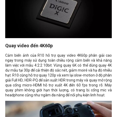
Quay video đến 4K60p
Cảm biến ảnh của R10 hỗ trợ quay video 4K60p phân giải cao
ngay trong máy sử dụng toàn chiều rộng cảm biến và khả năng
làm việc với mẫu 4:2:2 10bit. Vùng quay 6K có thể dùng quay 4K
dư mẫu tại 30p để cải thiện độ sắc nét, giảm moiré và hạ độ nhiễu
hạt. R10 cũng hỗ trợ quay 120p và xem lại slow-motion ở độ phân
giải Full HD; HDR-PQ để sản xuất HDR trong máy và quay mở rộng
qua cổng micro-HDMI hỗ trợ xuất 4K đến 60 fps trong rõ. Máy
quay phim không giới hạn thời lượng, có trang bị cổng mic và
headphone cũng như ngàm đa năng để nối phụ kiện linh hoạt.