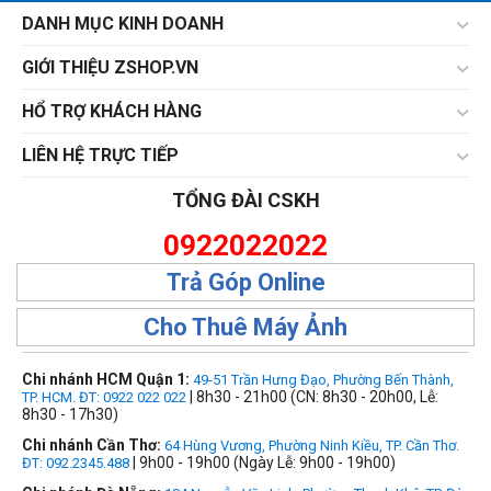
DANH MỤC KINH DOANH
GIỚI THIỆU ZSHOP.VN
HỔ TRỢ KHÁCH HÀNG
LIÊN HỆ TRỰC TIẾP
TỔNG ĐÀI CSKH
0922022022
Trả Góp Online
Cho Thuê Máy Ảnh
Chi nhánh HCM Quận 1:
49-51 Trần Hưng Đạo, Phường Bến Thành,
| 8h30 - 21h00 (CN: 8h30 - 20h00, Lễ:
TP. HCM. ĐT: 0922 022 022
8h30 - 17h30)
Chi nhánh Cần Thơ:
64 Hùng Vương, Phường Ninh Kiều, TP. Cần Thơ.
| 9h00 - 19h00 (Ngày Lễ: 9h00 - 19h00)
ĐT: 092.2345.488