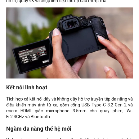
hỗ trợ quay 4K và chụp liên tiếp tốc độ cao mượt mà.
Kết nối linh hoạt
Tích hợp cả kết nối dây và không dây hỗ trợ truyền tệp đa năng và
điều khiển máy ảnh từ xa, gồm cổng USB Type-C 3.2 Gen 2 và
micro HDMI, giắc microphone 3.5mm cho quay phim, Wi-
Fi 2.4GHz và Bluetooth.
Ngàm đa năng thế hệ mới