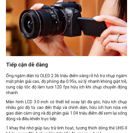
Tiếp cận dễ dàng
Ống ngắm điện tử OLED 2.36 triệu điểm sáng rõ hỗ trợ chụp ngắm
mắt phân giải cao, độ phóng đại 0.95x, xử lý nhanh không giật trễ,
cung cấp tốc độ làm tươi 120 fps hữu ích khi chụp chuyển động
nhanh.
Màn hình LCD 3.0 inch có thiết kế xoay lật đa góc, hữu ích chụp
nhiều góc độ từ cao đến thấp và chính diện, hữu ích hơn nữa với
giao diện cảm ứng và độ phân giải 1.04 triệu điểm để xem lại sống
động và điều khiển trực tiếp.
1 khay thẻ nhớ giúp lưu trữ linh hoạt, tương thích dòng thẻ UHS-II