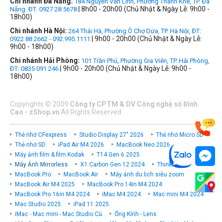
Chi nhánh Đà Nẵng:
184 Nguyễn Văn Linh, Phường Thanh Khê, TP. Đà
| 8h00 - 20h00 (Chủ Nhật & Ngày Lễ: 9h00 -
Nẵng. ĐT: 0927 28 5678
18h00)
Chi nhánh Hà Nội:
264 Thái Hà, Phường Ô Chợ Dừa, TP. Hà Nội, ĐT:
| 9h00 - 20h00 (Chủ Nhật & Ngày Lễ:
0922 88 2662 - 092.995.1111
9h00 - 18h00)
Chi nhánh Hải Phòng:
101 Trần Phú, Phường Gia Viên, TP. Hải Phòng,
| 9h00 - 20h00 (Chủ Nhật & Ngày Lễ: 9h00 -
ĐT: 0835 091 246
18h00)
Copyrights
©
2009
Công ty CPTM & DV Công nghệ số Đỉnh
Cao - zShop.vn
All Rights Reserved
Thẻ nhớ CFexpress
Studio Display 27" 2026
Thẻ nhớ Micro SD
Thẻ nhớ SD
iPad Air M4 2026
MacBook Neo 2026
Máy ảnh film & film Kodak
T14 Gen 6 2025
Máy Ảnh Mirrorless
X1 Carbon Gen 12 2024
ThinkPad P
MacBook Pro
MacBook Air
Máy ảnh du lịch siêu zoom
MacBook Air M4 2025
MacBook Pro 14in M4 2024
MacBook Pro 16in M4 2024
iMac M4 2024
Mac mini M4 2024
Mac Studio 2025
iPad 11 2025
iMac - Mac mini - Mac Studio Cũ
Ống Kính - Lens