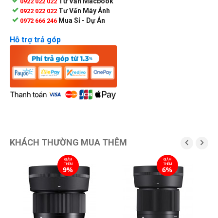
Tư Vấn Macbook
0922 022 022
Tư Vấn Máy Ảnh
0922 022 022
Mua Sỉ - Dự Án
0972 666 246
Hỗ trợ trả góp
KHÁCH THƯỜNG MUA THÊM


GIẢM
GIẢM
THÊM
THÊM
9%
6%