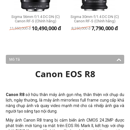
Sigma 56mm f/1.4 DC DN (C)
Sigma 30mm f/1.4 DC DN (C)
Canon RF-S (Chính hãng)
Canon RF-S (Chính hãng)
10,490,000
đ
7,790,000
đ
11,550,000
đ
8,250,000
đ
Mô Tả
Canon EOS R8
Canon R8
sở hữu thân máy ảnh gọn nhẹ, thân thiện với chụp du
lịch, ngày thường, là máy ảnh mirrorless full frame cung cấp khả
năng chụp ảnh và quay video mạnh mẽ cho cả nhiếp ảnh gia và
người tạo sáng tạo nội dung.
Máy ảnh Canon R8 trang bị cảm biến ảnh CMOS 24.2MP được
phát triển mới từng ra mắt trên EOS R6 Mark II, kết hợp với chip