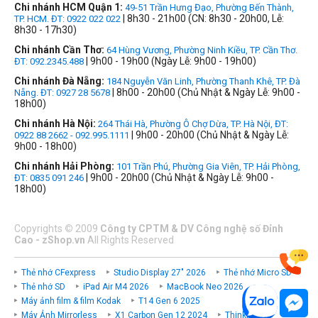
Chi nhánh HCM Quận 1:
49-51 Trần Hưng Đạo, Phường Bến Thành,
| 8h30 - 21h00 (CN: 8h30 - 20h00, Lễ:
TP. HCM. ĐT: 0922 022 022
8h30 - 17h30)
Chi nhánh Cần Thơ:
64 Hùng Vương, Phường Ninh Kiều, TP. Cần Thơ.
| 9h00 - 19h00 (Ngày Lễ: 9h00 - 19h00)
ĐT: 092.2345.488
Chi nhánh Đà Nẵng:
184 Nguyễn Văn Linh, Phường Thanh Khê, TP. Đà
| 8h00 - 20h00 (Chủ Nhật & Ngày Lễ: 9h00 -
Nẵng. ĐT: 0927 28 5678
18h00)
Chi nhánh Hà Nội:
264 Thái Hà, Phường Ô Chợ Dừa, TP. Hà Nội, ĐT:
| 9h00 - 20h00 (Chủ Nhật & Ngày Lễ:
0922 88 2662 - 092.995.1111
9h00 - 18h00)
Chi nhánh Hải Phòng:
101 Trần Phú, Phường Gia Viên, TP. Hải Phòng,
| 9h00 - 20h00 (Chủ Nhật & Ngày Lễ: 9h00 -
ĐT: 0835 091 246
18h00)
Copyrights
©
2009
Công ty CPTM & DV Công nghệ số Đỉnh
Cao - zShop.vn
All Rights Reserved
Thẻ nhớ CFexpress
Studio Display 27" 2026
Thẻ nhớ Micro SD
Thẻ nhớ SD
iPad Air M4 2026
MacBook Neo 2026
Máy ảnh film & film Kodak
T14 Gen 6 2025
Máy Ảnh Mirrorless
X1 Carbon Gen 12 2024
ThinkPad P