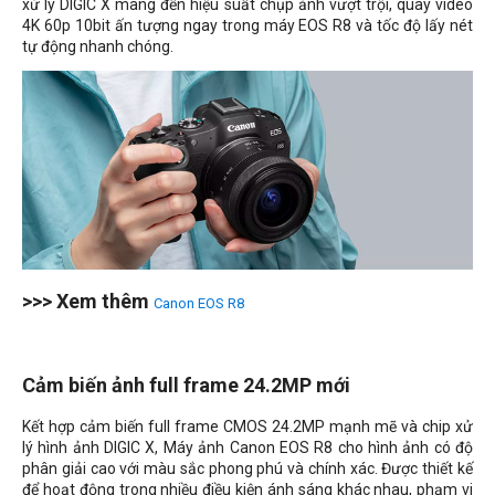
xử lý DIGIC X mang đến hiệu suất chụp ảnh vượt trội, quay video
4K 60p 10bit ấn tượng ngay trong máy EOS R8 và tốc độ lấy nét
tự động nhanh chóng.
>>> Xem thêm
Canon EOS R8
Cảm biến ảnh full frame 24.2MP mới
Kết hợp cảm biến full frame CMOS 24.2MP mạnh mẽ và chip xử
lý hình ảnh DIGIC X, Máy ảnh Canon EOS R8 cho hình ảnh có độ
phân giải cao với màu sắc phong phú và chính xác. Được thiết kế
để hoạt động trong nhiều điều kiện ánh sáng khác nhau, phạm vi