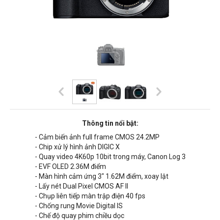
Thông tin nổi bật:
- Cảm biến ảnh full frame CMOS 24.2MP
- Chip xử lý hình ảnh DIGIC X
- Quay video 4K60p 10bit trong máy, Canon Log 3
- EVF OLED 2.36M điểm
- Màn hình cảm ứng 3" 1.62M điểm, xoay lật
- Lấy nét Dual Pixel CMOS AF II
- Chụp liên tiếp màn trập điện 40 fps
- Chống rung Movie Digital IS
- Chế độ quay phim chiều dọc