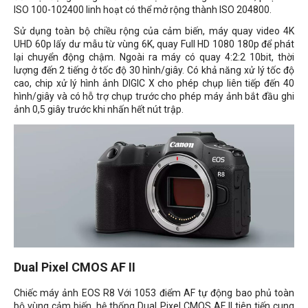
ISO 100-102400 linh hoạt có thể mở rộng thành ISO 204800.
Sử dụng toàn bộ chiều rộng của cảm biến, máy quay video 4K
UHD 60p lấy dư mẫu từ vùng 6K, quay Full HD 1080 180p để phát
lại chuyển động chậm. Ngoài ra máy có quay 4:2:2 10bit, thời
lượng đến 2 tiếng ở tốc độ 30 hình/giây. Có khả năng xử lý tốc độ
cao, chip xử lý hình ảnh DIGIC X cho phép chụp liên tiếp đến 40
hình/giây và có hỗ trợ chụp trước cho phép máy ảnh bắt đầu ghi
ảnh 0,5 giây trước khi nhấn hết nút trập.
Dual Pixel CMOS AF II
Chiếc máy ảnh EOS R8 Với 1053 điểm AF tự động bao phủ toàn
bộ vùng cảm biến, hệ thống Dual Pixel CMOS AF II tiên tiến cung