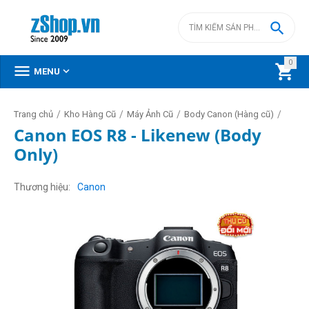

0



MENU
/
/
/
/
Trang chủ
Kho Hàng Cũ
Máy Ảnh Cũ
Body Canon (Hàng cũ)
Canon EOS R8 - Likenew (Body
Only)
Thương hiệu
Canon