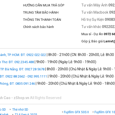
Tư vấn Máy Ảnh
092
HƯỚNG DẪN MUA TRẢ GÓP
Tư vấn Macbook
09
TRUNG TÂM BẢO HÀNH
Hỗ trợ Sự Kiện
0908
THÔNG TIN THANH TOÁN
Tư vấn khác
092202
Chính sách bảo hành
Mua sỉ - Dự Án
0972 6
Góp ý, Báo giá
Lamvt
| 8h30 - 21h00 (CN: 8h30 - 20h00, Lễ: 8h30
ành, TP. HCM. ĐT: 0922 022 022
| 9h00 - 19h00 (Ngày Lễ: 9h00 - 19h00)
n Thơ. ĐT: 092.2345.488
| 8h00 - 20h00 (Chủ Nhật & Ngày Lễ: 9h00 -
TP. Đà Nẵng. ĐT: 0927 28 5678
| 9h00 - 20h00 (Chủ Nhật & Ngày Lễ: 9h00 
 ĐT: 0922 88 2662 - 092.995.1111
| 9h00 - 20h00 (Chủ Nhật & Ngày Lễ: 9h00 - 18h00
 Phòng, ĐT: 0835 091 246
nh Cao - zShop.vn
All Rights Reserved
o SD
Thẻ nhớ SD
Fujifilm GFX 50S II
Fujifilm GFX 1
 Kodak
T14 Gen 6 2025