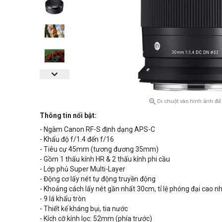

Di chuột vào hình ảnh để
Thông tin nổi bật:
- Ngàm Canon RF-S định dạng APS-C
- Khẩu độ f/1.4 đến f/16
- Tiêu cự 45mm (tương đương 35mm)
- Gồm 1 thấu kính HR & 2 thấu kính phi cầu
- Lớp phủ Super Multi-Layer
- Động cơ lấy nét tự động truyền động
- Khoảng cách lấy nét gần nhất 30cm, tỉ lệ phóng đại cao nh
- 9 lá khẩu tròn
- Thiết kế kháng bụi, tia nước
- Kích cỡ kính lọc: 52mm (phía trước)