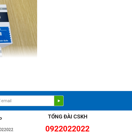
TỔNG ĐÀI CSKH
P
0922022022
022022