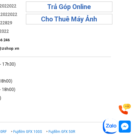
Trả Góp Online
2022022
22022022
Cho Thuê Máy Ảnh
322829
2022
66 246
@zshop.vn
 - 17h30)
 18h00)
- 18h00)
)
00RF
Fujifilm GFX 100S
Fujifilm GFX 50R