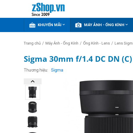


KHUYẾN MÃI
MÁY ẢNH - ỐNG KÍNH
/
/
/
Trang chủ
Máy Ảnh - Ống Kính
Ống Kính - Lens
Lens Sigm
Sigma 30mm f/1.4 DC DN (C)
GIẢM
THÊM
Thương hiệu
Sigma
6%