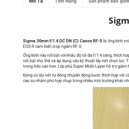
Mô Tả
Tính Năng
Sản phẩm bao gồ
Sigm
Sigma 30mm f/1.4 DC DN (C) Canon RF-S
là ống kính m
EOS R cảm biến crop ngàm RF-S.
Ống kính này nổi bật với khẩu độ tối đa f/1.4 sáng, thích 
nổi bật chủ thể và áp dụng các kỹ thuật lấy nét chọn lọc.
trong trẻo cao hơn. Lớp phủ Super Multi-Layer hỗ trợ giảm
Động cơ lấy nét tự động chuyển động bước thích hợp với 
cao su nhằm phù hợp chụp trong nhiều môi trường khác nh