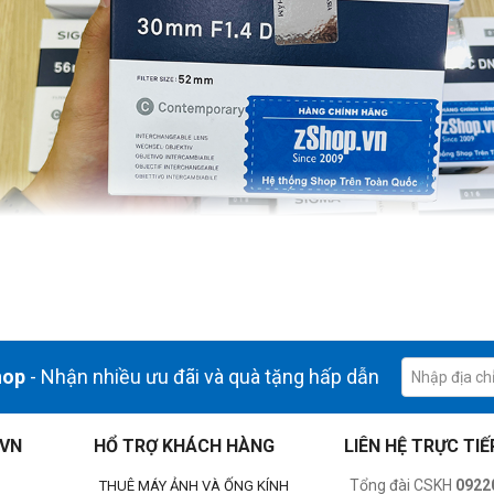
hop
- Nhận nhiều ưu đãi và quà tặng hấp dẫn
.VN
HỔ TRỢ KHÁCH HÀNG
LIÊN HỆ TRỰC TIẾ
Tổng đài CSKH
0922
THUÊ MÁY ẢNH VÀ ỐNG KÍNH