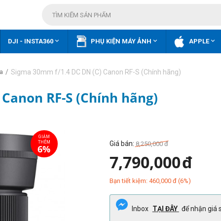



DJI - INSTA360
PHỤ KIỆN MÁY ẢNH
APPLE
/
Sigma 30mm f/1.4 DC DN (C) Canon RF-S (Chính hãng)
a
 Canon RF-S (Chính hãng)
Giá bán:
8,250,000
đ
7,790,000
đ
Bạn tiết kiệm:
460,000
đ
(
6
%)
Inbox
TẠI ĐÂY
để nhận giá s