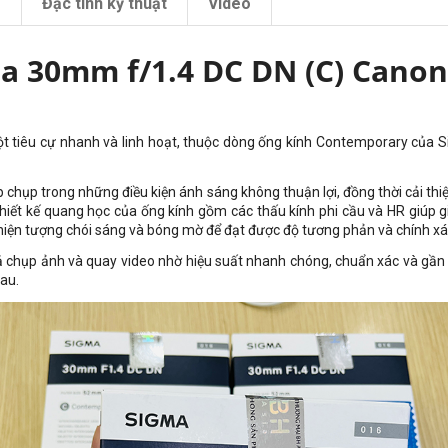
m
Đặc tính kỹ thuật
Video
a 30mm f/1.4 DC DN (C) Canon
ột tiêu cự nhanh và linh hoạt, thuộc dòng ống kính Contemporary của 
hợp chụp trong những điều kiện ánh sáng không thuận lợi, đồng thời cải 
 Thiết kế quang học của ống kính gồm các thấu kính phi cầu và HR giúp 
 hiện tượng chói sáng và bóng mờ để đạt được độ tương phản và chính x
cả chụp ảnh và quay video nhờ hiệu suất nhanh chóng, chuẩn xác và gần
au.