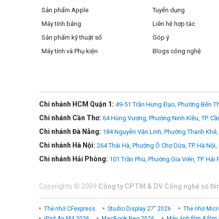
Sản phẩm Apple
Tuyển dụng
Máy tính bảng
Liên hệ hợp tác
Sản phẩm kỹ thuật số
Góp ý
Máy tính và Phụ kiện
Blogs công nghệ
Chi nhánh HCM Quận 1:
49-51 Trần Hưng Đạo, Phường Bến Th
Chi nhánh Cần Thơ:
64 Hùng Vương, Phường Ninh Kiều, TP. Cầ
Chi nhánh Đà Nẵng:
184 Nguyễn Văn Linh, Phường Thanh Khê, 
Chi nhánh Hà Nội:
264 Thái Hà, Phường Ô Chợ Dừa, TP. Hà Nội,
Chi nhánh Hải Phòng:
101 Trần Phú, Phường Gia Viên, TP. Hải
Copyrights
©
2009
Công ty CPTM & DV Công nghệ số Đỉ
Thẻ nhớ CFexpress
Studio Display 27" 2026
Thẻ nhớ Micr
iPad Air M4 2026
MacBook Neo 2026
Máy ảnh film & film