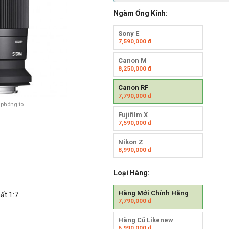
Ngàm Ống Kính:
Sony E
7,590,000
đ
Canon M
8,250,000
đ
Canon RF
7,790,000
đ
 phóng to
Fujifilm X
7,590,000
đ
Nikon Z
8,990,000
đ
Loại Hàng:
Hàng Mới Chính Hãng
ất 1:7
7,790,000
đ
Hàng Cũ Likenew
6,990,000
đ