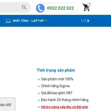
0


0922 022 022


MÁY TÍNH - LAPTOP
KHO HÀNG CŨ
1/2
Tình trạng sản phẩm
Sản phẩm mới 100%
Chính hãng Sigma
Giá đã bao gồm VAT
Bảo hành 24 tháng chính hãng
iêu tốt!
Hỗ trợ nâng cấp thu cũ đổi mới