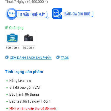
Thuê 7 Ngày (+
2,400,000
đ
)
Quà tặng
500,000
đ
30,000
đ
XEM DANH SÁCH SẢN PHẨM
TAGS
Tình trạng sản phẩm
Hàng Likenew
Giá đã bao gồm VAT
Bảo hành 06 tháng
Bao test lỗi 15 ngày 1 đổi 1
Hỗ trợ nâng cấp thu cũ đổi mới