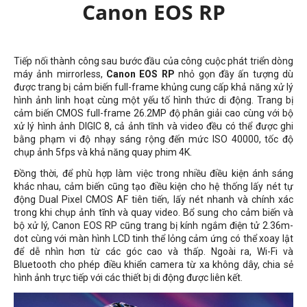
Canon EOS RP
Tiếp nối thành công sau bước đầu của công cuộc phát triển dòng
máy ảnh mirrorless,
Canon EOS RP
nhỏ gọn đầy ấn tượng dù
được trang bị cảm biến full-frame khủng cung cấp khả năng xử lý
hình ảnh linh hoạt cùng một yếu tố hình thức di động. Trang bị
cảm biến CMOS full-frame 26.2MP độ phân giải cao cùng với bộ
xử lý hình ảnh DIGIC 8, cả ảnh tĩnh và video đều có thể được ghi
bằng phạm vi độ nhạy sáng rộng đến mức ISO 40000, tốc độ
chụp ảnh 5fps và khả năng quay phim 4K.
Đồng thời, để phù hợp làm việc trong nhiều điều kiện ánh sáng
khác nhau, cảm biến cũng tạo điều kiện cho hệ thống lấy nét tự
động Dual Pixel CMOS AF tiên tiến, lấy nét nhanh và chính xác
trong khi chụp ảnh tĩnh và quay video. Bổ sung cho cảm biến và
bộ xử lý, Canon EOS RP cũng trang bị kính ngắm điện tử 2.36m-
dot cùng với màn hình LCD tinh thể lỏng cảm ứng có thể xoay lật
để dễ nhìn hơn từ các góc cao và thấp. Ngoài ra, Wi-Fi và
Bluetooth cho phép điều khiển camera từ xa không dây, chia sẻ
hình ảnh trực tiếp với các thiết bị di động được liên kết.