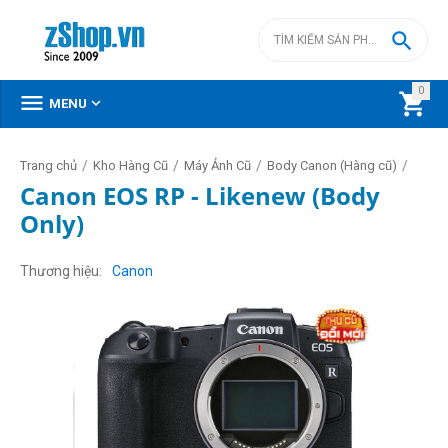

0



MENU
/
/
/
/
Trang chủ
Kho Hàng Cũ
Máy Ảnh Cũ
Body Canon (Hàng cũ)
Canon EOS RP - Likenew (Body
Only)
Thương hiệu
Canon