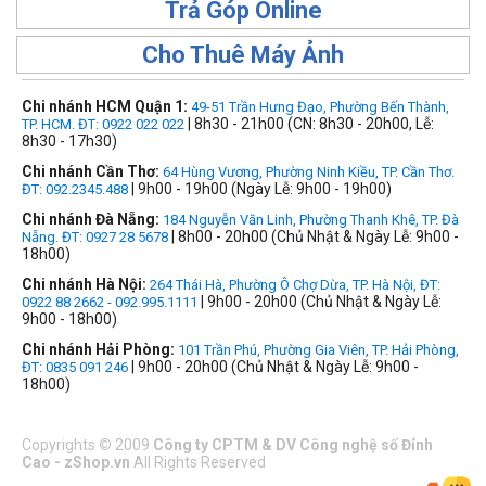
Trả Góp Online
Cho Thuê Máy Ảnh
Chi nhánh HCM Quận 1:
49-51 Trần Hưng Đạo, Phường Bến Thành,
| 8h30 - 21h00 (CN: 8h30 - 20h00, Lễ:
TP. HCM. ĐT: 0922 022 022
8h30 - 17h30)
Chi nhánh Cần Thơ:
64 Hùng Vương, Phường Ninh Kiều, TP. Cần Thơ.
| 9h00 - 19h00 (Ngày Lễ: 9h00 - 19h00)
ĐT: 092.2345.488
Chi nhánh Đà Nẵng:
184 Nguyễn Văn Linh, Phường Thanh Khê, TP. Đà
| 8h00 - 20h00 (Chủ Nhật & Ngày Lễ: 9h00 -
Nẵng. ĐT: 0927 28 5678
18h00)
Chi nhánh Hà Nội:
264 Thái Hà, Phường Ô Chợ Dừa, TP. Hà Nội, ĐT:
| 9h00 - 20h00 (Chủ Nhật & Ngày Lễ:
0922 88 2662 - 092.995.1111
9h00 - 18h00)
Chi nhánh Hải Phòng:
101 Trần Phú, Phường Gia Viên, TP. Hải Phòng,
| 9h00 - 20h00 (Chủ Nhật & Ngày Lễ: 9h00 -
ĐT: 0835 091 246
18h00)
Copyrights
©
2009
Công ty CPTM & DV Công nghệ số Đỉnh
Cao - zShop.vn
All Rights Reserved