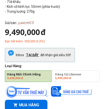
- 7 lá khẩu
- Kích cỡ kính lọc:
55
mm (phía trước)
- Trọng lượng:
270g
Giá bán:
9,990,000
đ
9,490,000
đ
Bạn tiết kiệm:
500,000
đ
(
5
%)
Inbox
TẠI ĐÂY
để nhận giá siêu tốt!
Loại Hàng:
Hàng Mới Chính Hãng
Hàng Cũ Likenew
9,490,000
đ
5,990,000
đ
MUA HÀNG