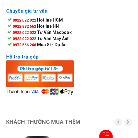
Chuyên gia tư vấn
Hotline HCM
0922 022 022
Hotline HN
0922 882 662
Tư Vấn Macbook
0922 022 022
Tư Vấn Máy Ảnh
0922 022 022
Mua Sỉ - Dự Án
0972 666 246
Hỗ trợ trả góp
KHÁCH THƯỜNG MUA THÊM


GIẢM
THÊM