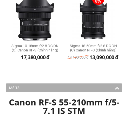
8%
)
Sigma 10-18mm f/2.8 DC DN
Sigma 18-50mm f/2.8 DC DN
K
(C) Canon RF-S (Chính hãng)
(C) Canon RF-S (Chính hãng)
17,380,000
đ
13,090,000
đ
14,190,000
đ
Mô Tả
Canon RF-S 55-210mm f/5-
7.1 IS STM