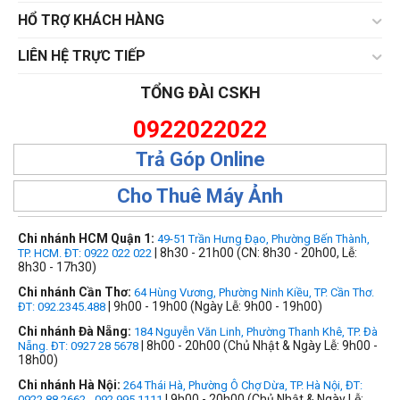
HỔ TRỢ KHÁCH HÀNG
LIÊN HỆ TRỰC TIẾP
TỔNG ĐÀI CSKH
0922022022
Trả Góp Online
Cho Thuê Máy Ảnh
Chi nhánh HCM Quận 1:
49-51 Trần Hưng Đạo, Phường Bến Thành,
| 8h30 - 21h00 (CN: 8h30 - 20h00, Lễ:
TP. HCM. ĐT: 0922 022 022
8h30 - 17h30)
Chi nhánh Cần Thơ:
64 Hùng Vương, Phường Ninh Kiều, TP. Cần Thơ.
| 9h00 - 19h00 (Ngày Lễ: 9h00 - 19h00)
ĐT: 092.2345.488
Chi nhánh Đà Nẵng:
184 Nguyễn Văn Linh, Phường Thanh Khê, TP. Đà
| 8h00 - 20h00 (Chủ Nhật & Ngày Lễ: 9h00 -
Nẵng. ĐT: 0927 28 5678
18h00)
Chi nhánh Hà Nội:
264 Thái Hà, Phường Ô Chợ Dừa, TP. Hà Nội, ĐT:
| 9h00 - 20h00 (Chủ Nhật & Ngày Lễ:
0922 88 2662 - 092.995.1111