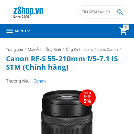

0



MENU
/
/
/
/
Trang chủ
Máy Ảnh - Ống Kính
Ống Kính - Lens
Lens Canon
Canon RF-S 55-210mm f/5-7.1 IS
STM (Chính hãng)
GIẢM
THÊM
5%
Thương hiệu
Canon