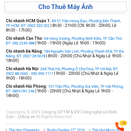
Cho Thuê Máy Ảnh
Chi nhánh HCM Quận 1:
49-51 Trần Hưng Đạo, Phường Bến Thành,
| 8h30 - 21h00 (CN: 8h30 - 20h00, Lễ:
TP. HCM. ĐT: 0922 022 022
8h30 - 17h30)
Chi nhánh Cần Thơ:
64 Hùng Vương, Phường Ninh Kiều, TP. Cần Thơ.
| 9h00 - 19h00 (Ngày Lễ: 9h00 - 19h00)
ĐT: 092.2345.488
Chi nhánh Đà Nẵng:
184 Nguyễn Văn Linh, Phường Thanh Khê, TP. Đà
| 8h00 - 20h00 (Chủ Nhật & Ngày Lễ: 9h00 -
Nẵng. ĐT: 0927 28 5678
18h00)
Chi nhánh Hà Nội:
264 Thái Hà, Phường Ô Chợ Dừa, TP. Hà Nội, ĐT:
| 9h00 - 20h00 (Chủ Nhật & Ngày Lễ:
0922 88 2662 - 092.995.1111
9h00 - 18h00)
Chi nhánh Hải Phòng:
101 Trần Phú, Phường Gia Viên, TP. Hải Phòng,
| 9h00 - 20h00 (Chủ Nhật & Ngày Lễ: 9h00 -
ĐT: 0835 091 246
18h00)
Copyrights
©
2009
Công ty CPTM & DV Công nghệ số Đỉnh
Cao - zShop.vn
All Rights Reserved
Thẻ nhớ CFexpress
Studio Display 27" 2026
Thẻ nhớ Micro SD