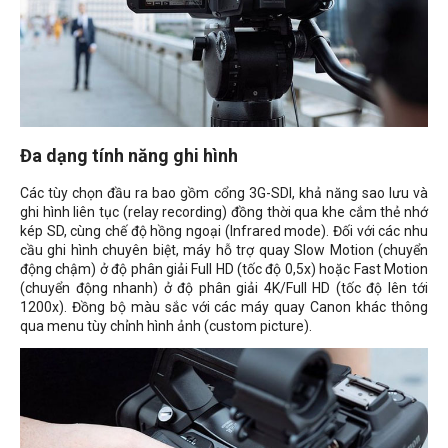
Đa dạng tính năng ghi hình
Các tùy chọn đầu ra bao gồm cổng 3G-SDI, khả năng sao lưu và
ghi hình liên tục (relay recording) đồng thời qua khe cắm thẻ nhớ
kép SD, cùng chế độ hồng ngoại (Infrared mode). Đối với các nhu
cầu ghi hình chuyên biệt, máy hỗ trợ quay Slow Motion (chuyển
động chậm) ở độ phân giải Full HD (tốc độ 0,5x) hoặc Fast Motion
(chuyển động nhanh) ở độ phân giải 4K/Full HD (tốc độ lên tới
1200x). Đồng bộ màu sắc với các máy quay Canon khác thông
qua menu tùy chỉnh hình ảnh (custom picture).