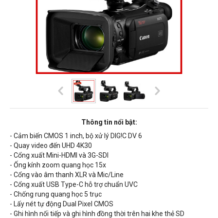
Thông tin nổi bật:
- Cảm biến CMOS 1 inch, bộ xử lý DIG!C DV 6
- Quay video đến UHD 4K30
- Cổng xuất Mini-HDMI và 3G-SDI
- Ống kính zoom quang học 15x
- Cổng vào âm thanh XLR và Mic/Line
- Cổng xuất USB Type-C hỗ trợ chuẩn UVC
- Chống rung quang học 5 trục
- Lấy nét tự động Dual Pixel CMOS
- Ghi hình nối tiếp và ghi hình đồng thời trên hai khe thẻ SD