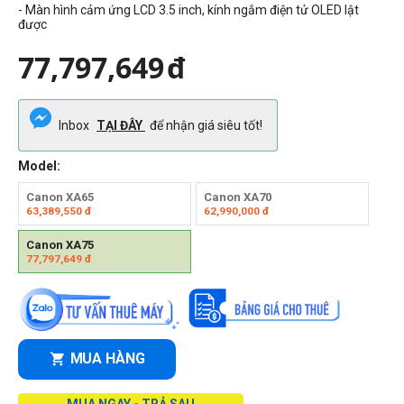
- Màn hình cảm ứng LCD 3.5 inch, kính ngắm điện tử OLED lật
được
77,797,649
đ
Inbox
TẠI ĐÂY
để nhận giá siêu tốt!
Model:
Canon XA65
Canon XA70
63,389,550
đ
62,990,000
đ
Canon XA75
77,797,649
đ
MUA HÀNG
MUA NGAY - TRẢ SAU