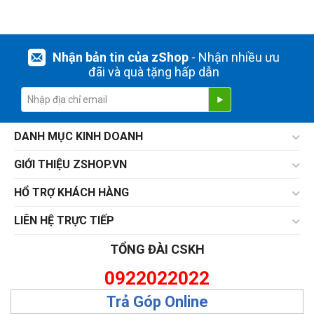
Nhận bản tin của zShop
- Nhận nhiều ưu
đãi và quà tặng hấp dẫn
DANH MỤC KINH DOANH
GIỚI THIỆU ZSHOP.VN
HỔ TRỢ KHÁCH HÀNG
LIÊN HỆ TRỰC TIẾP
TỔNG ĐÀI CSKH
0922022022
Trả Góp Online