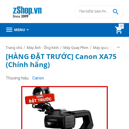

0



MENU
/
/
/
/
Trang chủ
Máy Ảnh - Ống Kính
Máy Quay Phim
Máy quay Canon
[HÀNG ĐẶT TRƯỚC] Canon XA75
(Chính hãng)
Thương hiệu
Canon