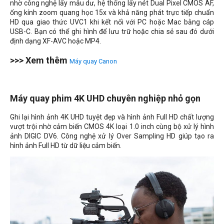
nhờ công nghệ lấy mẫu dư, hệ thống lấy nét Dual Pixel CMOS AF,
ống kính zoom quang học 15x và khả năng phát trực tiếp chuẩn
HD qua giao thức UVC1 khi kết nối với PC hoặc Mac bằng cáp
USB-C. Bạn có thể ghi hình để lưu trữ hoặc chia sẻ sau đó dưới
định dạng XF-AVC hoặc MP4.
>>> Xem thêm
Máy quay Canon
Máy quay phim 4K UHD chuyên nghiệp nhỏ gọn
Ghi lại hình ảnh 4K UHD tuyệt đẹp và hình ảnh Full HD chất lượng
vượt trội nhờ cảm biến CMOS 4K loại 1.0 inch cùng bộ xử lý hình
ảnh DIGIC DV6. Công nghệ xử lý Over Sampling HD giúp tạo ra
hình ảnh Full HD từ dữ liệu cảm biến.