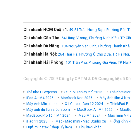
Chi nhánh HCM Quận 1:
49-51 Trần Hưng Đạo, Phường Bến Th
Chi nhánh Cần Thơ:
64 Hùng Vương, Phường Ninh Kiều, TP. Cầ
Chi nhánh Đà Nẵng:
184 Nguyễn Văn Linh, Phường Thanh Khê, 
Chi nhánh Hà Nội:
264 Thái Hà, Phường Ô Chợ Dừa, TP. Hà Nội,
Chi nhánh Hải Phòng:
101 Trần Phú, Phường Gia Viên, TP. Hải
Copyrights
©
2009
Công ty CPTM & DV Công nghệ số Đỉ
>>> Xem thêm
Chân máy ảnh
Thẻ nhớ CFexpress
Studio Display 27" 2026
Thẻ nhớ Micr
iPad Air M4 2026
MacBook Neo 2026
Máy ảnh film & film
Máy Ảnh Mirrorless
X1 Carbon Gen 12 2024
ThinkPad P
Máy ảnh du lịch siêu zoom
MacBook Air M4 2025
MacBoo
MacBook Pro 16in M4 2024
iMac M4 2024
Mac mini M4 
iPad 11 2025
iMac - Mac mini - Mac Studio Cũ
Ống Kính -
Fujifilm Instax (Chụp lấy liền)
Phụ kiện khác