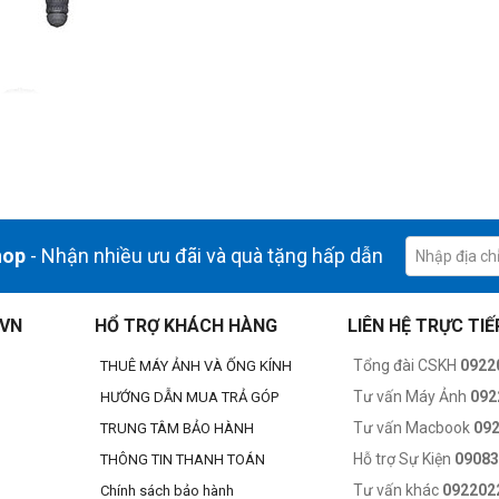
hop
- Nhận nhiều ưu đãi và quà tặng hấp dẫn
.VN
HỔ TRỢ KHÁCH HÀNG
LIÊN HỆ TRỰC TIẾ
Tổng đài CSKH
0922
THUÊ MÁY ẢNH VÀ ỐNG KÍNH
Tư vấn Máy Ảnh
092
HƯỚNG DẪN MUA TRẢ GÓP
Tư vấn Macbook
09
TRUNG TÂM BẢO HÀNH
Hỗ trợ Sự Kiện
0908
THÔNG TIN THANH TOÁN
Tư vấn khác
092202
Chính sách bảo hành