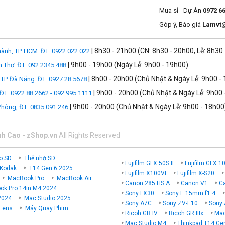
Mua sỉ - Dự Án
0972 6
Góp ý, Báo giá
Lamvt
| 8h30 - 21h00 (CN: 8h30 - 20h00, Lễ: 8h30
ành, TP. HCM. ĐT: 0922 022 022
| 9h00 - 19h00 (Ngày Lễ: 9h00 - 19h00)
n Thơ. ĐT: 092.2345.488
| 8h00 - 20h00 (Chủ Nhật & Ngày Lễ: 9h00 -
TP. Đà Nẵng. ĐT: 0927 28 5678
| 9h00 - 20h00 (Chủ Nhật & Ngày Lễ: 9h00 
 ĐT: 0922 88 2662 - 092.995.1111
| 9h00 - 20h00 (Chủ Nhật & Ngày Lễ: 9h00 - 18h00
 Phòng, ĐT: 0835 091 246
nh Cao - zShop.vn
All Rights Reserved
o SD
Thẻ nhớ SD
Fujifilm GFX 50S II
Fujifilm GFX 1
 Kodak
T14 Gen 6 2025
Fujifilm X100VI
Fujifilm X-S20
MacBook Pro
MacBook Air
Canon 285 HS A
Canon V1
C
k Pro 14in M4 2024
Sony FX30
Sony E 15mm f1.4
2024
Mac Studio 2025
Sony A7C
Sony ZV-E10
Sony 
 Lens
Máy Quay Phim
Ricoh GR IV
Ricoh GR IIIx
Mac
Mac Studio M4
Thinkpad T14 Ge