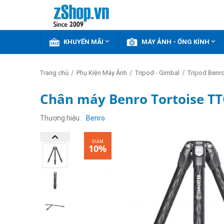


KHUYẾN MÃI
MÁY ẢNH - ỐNG KÍNH
/
/
/
Trang chủ
Phụ Kiện Máy Ảnh
Tripod - Gimbal
Tripod Benr
Chân máy Benro Tortoise T
GIẢM
10%
Thương hiệu
Benro