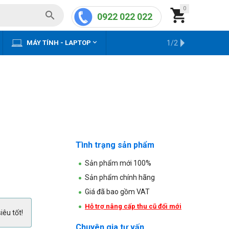
0


0922 022 022


MÁY TÍNH - LAPTOP
KHO HÀNG CŨ
1/2
Tình trạng sản phẩm
Sản phẩm mới 100%
Sản phẩm chính hãng
Giá đã bao gồm VAT
Hỗ trợ nâng cấp thu cũ đổi mới
iêu tốt!
Chuyên gia tư vấn