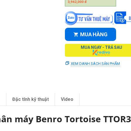
3,942,000
đ
MUA HÀNG
MUA NGAY - TRẢ SAU
XEM DANH SÁCH SẢN PHẨM
m
Đặc tính kỹ thuật
Video
ân máy Benro Tortoise TTOR