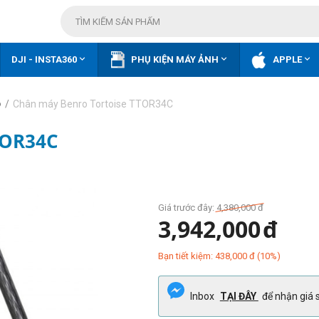



DJI - INSTA360
PHỤ KIỆN MÁY ẢNH
APPLE
/
Chân máy Benro Tortoise TTOR34C
o
TOR34C
Giá trước đây:
4,380,000
đ
3,942,000
đ
Bạn tiết kiệm:
438,000
đ
(
10
%)
Inbox
TẠI ĐÂY
để nhận giá s