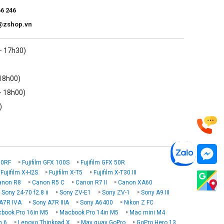
66 246
@zshop.vn
 - 17h30)
 18h00)
- 18h00)
)
00RF
Fujifilm GFX 100S
Fujifilm GFX 50R
Fujifilm X-H2S
Fujifilm X-T5
Fujifilm X-T30 III
anon R8
Canon R5 C
Canon R7 II
Canon XA60
Sony 24-70 f2.8 ii
Sony ZV-E1
Sony ZV-1
Sony A9 III
A7R IVA
Sony A7R IIIA
Sony A6400
Nikon Z FC
book Pro 16in M5
Macbook Pro 14in M5
Mac mini M4
n 6
Lenovo Thinkpad X
May quay GoPro
GoPro Hero 13