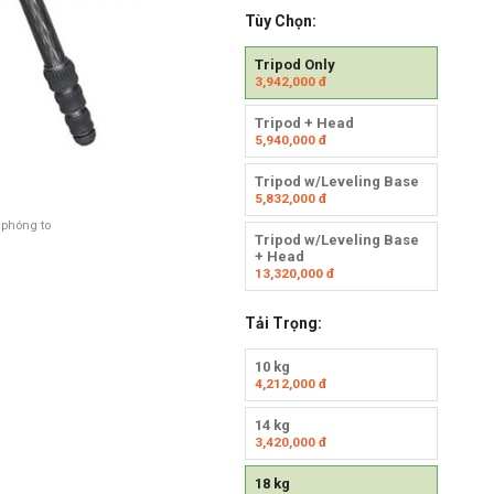
Tùy Chọn:
Tripod Only
3,942,000
đ
Tripod + Head
5,940,000
đ
Tripod w/Leveling Base
5,832,000
đ
 phóng to
Tripod w/Leveling Base
+ Head
13,320,000
đ
Tải Trọng:
10 kg
4,212,000
đ
14 kg
3,420,000
đ
18 kg