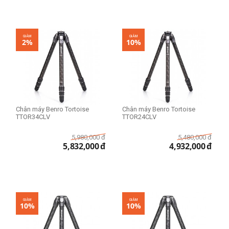
GIẢM
GIẢM
2%
10%
Chân máy Benro Tortoise
Chân máy Benro Tortoise
TTOR34CLV
TTOR24CLV
5,980,000
đ
5,480,000
đ
5,832,000
đ
4,932,000
đ
GIẢM
GIẢM
10%
10%