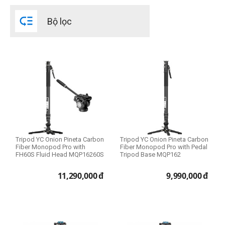
Sức tải

Bộ lọc
3kg - 4kg
Trọng lượng
1kg - 2kg
Tripod YC Onion Pineta Carbon
Tripod YC Onion Pineta Carbon
Fiber Monopod Pro with
Fiber Monopod Pro with Pedal
FH60S Fluid Head MQP16260S
Tripod Base MQP162
11,290,000
đ
9,990,000
đ