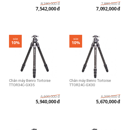
8,380,000
đ
7,880,000
đ
7,542,000
đ
7,092,000
đ
GIẢM
GIẢM
10%
10%
Chân máy Benro Tortoise
Chân máy Benro Tortoise
TTOR34C-GX35
TTOR24C-GX30
6,600,000
đ
6,300,000
đ
5,940,000
đ
5,670,000
đ