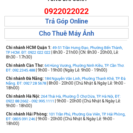
0922022022
Trả Góp Online
Cho Thuê Máy Ảnh
Chi nhánh HCM Quận 1:
49-51 Trần Hưng Đạo, Phường Bến Thành,
| 8h30 - 21h00 (CN: 8h30 - 20h00, Lễ:
TP. HCM. ĐT: 0922 022 022
8h30 - 17h30)
Chi nhánh Cần Thơ:
64 Hùng Vương, Phường Ninh Kiều, TP. Cần Thơ.
| 9h00 - 19h00 (Ngày Lễ: 9h00 - 19h00)
ĐT: 092.2345.488
Chi nhánh Đà Nẵng:
184 Nguyễn Văn Linh, Phường Thanh Khê, TP. Đà
| 8h00 - 20h00 (Chủ Nhật & Ngày Lễ: 9h00 -
Nẵng. ĐT: 0927 28 5678
18h00)
Chi nhánh Hà Nội:
264 Thái Hà, Phường Ô Chợ Dừa, TP. Hà Nội, ĐT:
| 9h00 - 20h00 (Chủ Nhật & Ngày Lễ:
0922 88 2662 - 092.995.1111
9h00 - 18h00)
Chi nhánh Hải Phòng:
101 Trần Phú, Phường Gia Viên, TP. Hải Phòng,
| 9h00 - 20h00 (Chủ Nhật & Ngày Lễ: 9h00 -
ĐT: 0835 091 246
18h00)