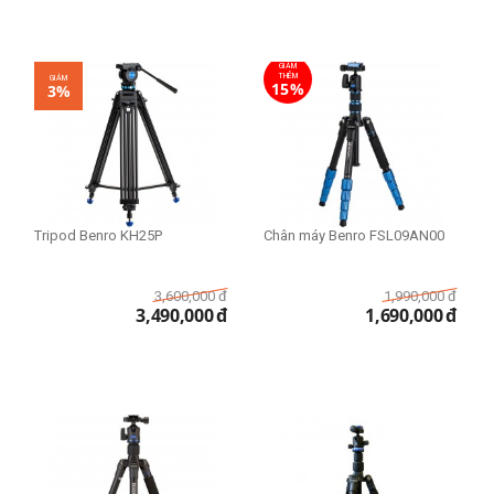
GIẢM
THÊM
GIẢM
15%
3%
Tripod Benro KH25P
Chân máy Benro FSL09AN00
3,600,000
đ
1,990,000
đ
3,490,000
đ
1,690,000
đ