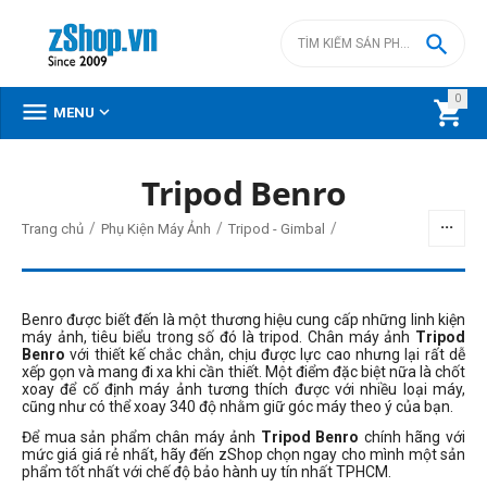

0



MENU
Tripod Benro
BỘ LỌC
/
/
/
Trang chủ
Phụ Kiện Máy Ảnh
Tripod - Gimbal
Giá
đ
–
đ
Benro được biết đến là một thương hiệu cung cấp những linh kiện
máy ảnh, tiêu biểu trong số đó là tripod. Chân máy ảnh
Tripod
Benro
với thiết kế chắc chắn, chịu được lực cao nhưng lại rất dễ
xếp gọn và mang đi xa khi cần thiết. Một điểm đặc biệt nữa là chốt
790000
đ
13320000
đ
xoay để cố định máy ảnh tương thích được với nhiều loại máy,
cũng như có thể xoay 340 độ nhằm giữ góc máy theo ý của bạn.
Chiều cao
Để mua sản phẩm chân máy ảnh
Tripod Benro
chính hãng với
0 - 1m8
mức giá giá rẻ nhất, hãy đến zShop chọn ngay cho mình một sản
phẩm tốt nhất với chế độ bảo hành uy tín nhất TPHCM.