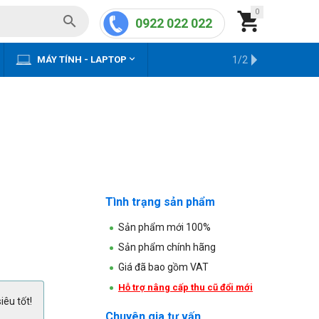
0


0922 022 022


MÁY TÍNH - LAPTOP
KHO HÀNG CŨ
1/2
Tình trạng sản phẩm
Sản phẩm mới 100%
Sản phẩm chính hãng
Giá đã bao gồm VAT
Hỗ trợ nâng cấp thu cũ đổi mới
iêu tốt!
Chuyên gia tư vấn