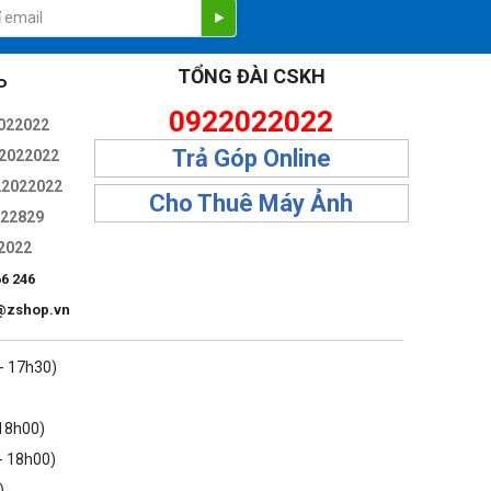
TỔNG ĐÀI CSKH
P
0922022022
022022
Trả Góp Online
2022022
22022022
Cho Thuê Máy Ảnh
322829
2022
66 246
@zshop.vn
 - 17h30)
 18h00)
- 18h00)
)