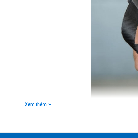
Xem thêm
Một số tính năng của Dây Đeo Peak Design Cuff Camera
Đảm bảo giữ và vận chuyển máy ảnh, ống kính một cách th
Dây Đeo Peak Design có thể được tháo ra và được đeo nh
Khi đeo như một vòng đeo tay, chiều dài dây đeo có thể q