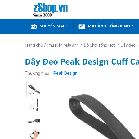


KHUYẾN MÃI
MÁY ẢNH - ỐNG KÍNH
/
/
/
Trang chủ
Phụ Kiện Máy Ảnh
Đồ Chơi Tổng Hợp
Dây đeo -
Dây Đeo Peak Design Cuff Ca
GIẢM
THÊM
Thương hiệu
Peak Design
13%