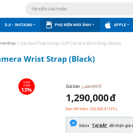



DJI - INSTA360
PHỤ KIỆN MÁY ẢNH
APPLE
/
Dây Đeo Peak Design Cuff Camera Wrist Strap (Black)
 Handtrap
mera Wrist Strap (Black)
Giá bán:
1,490,000
đ
1,290,000
đ
Bạn tiết kiệm:
200,000
đ
(
13
%)
Inbox
TẠI ĐÂY
để nhận giá s