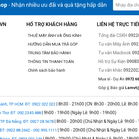
hop
- Nhận nhiều ưu đãi và quà tặng hấp dẫn
.VN
HỔ TRỢ KHÁCH HÀNG
LIÊN HỆ TRỰC TIẾ
Tổng đài CSKH
0922
THUÊ MÁY ẢNH VÀ ỐNG KÍNH
Tư vấn Máy Ảnh
092
HƯỚNG DẪN MUA TRẢ GÓP
Tư vấn Macbook
09
TRUNG TÂM BẢO HÀNH
Hỗ trợ Sự Kiện
0908
THÔNG TIN THANH TOÁN
Tư vấn khác
092202
Chính sách bảo hành
Mua sỉ - Dự Án
0972 6
Góp ý, Báo giá
Lamvt
| 8h30 - 21h00 (CN: 8h30 - 20h00, Lễ: 8h30
ành, TP. HCM. ĐT: 0922 022 022
| 9h00 - 19h00 (Ngày Lễ: 9h00 - 19h00)
n Thơ. ĐT: 092.2345.488
| 8h00 - 20h00 (Chủ Nhật & Ngày Lễ: 9h00 -
TP. Đà Nẵng. ĐT: 0927 28 5678
| 9h00 - 20h00 (Chủ Nhật & Ngày Lễ: 9h00 
 ĐT: 0922 88 2662 - 092.995.1111
| 9h00 - 20h00 (Chủ Nhật & Ngày Lễ: 9h00 - 18h00
 Phòng, ĐT: 0835 091 246