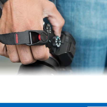
 Wrist Strap
uận tiện và an toàn nhất
ư một vòng đeo tay
uấn quanh cổ tay và được bảo vệ theo bề mặt của nó.