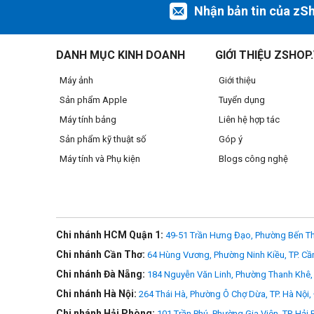
Nhận bản tin của zS
DANH MỤC KINH DOANH
GIỚI THIỆU ZSHOP
Máy ảnh
Giới thiệu
Sản phẩm Apple
Tuyển dụng
Máy tính bảng
Liên hệ hợp tác
Sản phẩm kỹ thuật số
Góp ý
Máy tính và Phụ kiện
Blogs công nghệ
Chi nhánh HCM Quận 1:
49-51 Trần Hưng Đạo, Phường Bến Th
Chi nhánh Cần Thơ:
64 Hùng Vương, Phường Ninh Kiều, TP. Cầ
Chi nhánh Đà Nẵng:
184 Nguyễn Văn Linh, Phường Thanh Khê, 
Chi nhánh Hà Nội:
264 Thái Hà, Phường Ô Chợ Dừa, TP. Hà Nội,
Chi nhánh Hải Phòng:
101 Trần Phú, Phường Gia Viên, TP. Hải