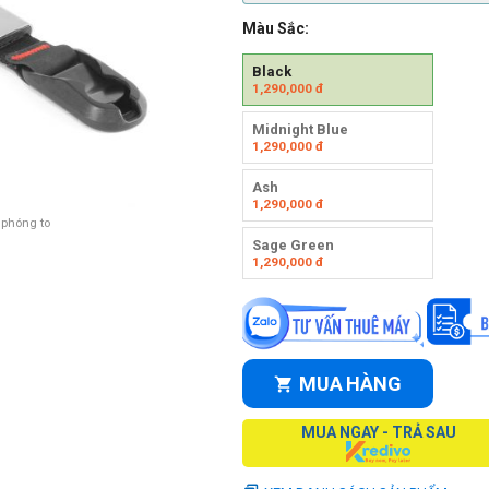
Màu Sắc:
Black
1,290,000
đ
Midnight Blue
1,290,000
đ
Ash
1,290,000
đ
 phóng to
Sage Green
1,290,000
đ
MUA HÀNG
MUA NGAY - TRẢ SAU