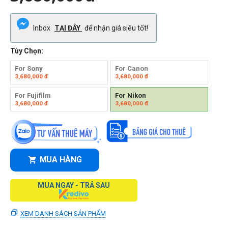
Inbox
TẠI ĐÂY
để nhận giá siêu tốt!
Tùy Chọn:
For Sony
For Canon
3,680,000
đ
3,680,000
đ
For Fujifilm
For Nikon
3,680,000
đ
3,680,000
đ
MUA HÀNG
MUA NGAY - TRẢ SAU
XEM DANH SÁCH SẢN PHẨM