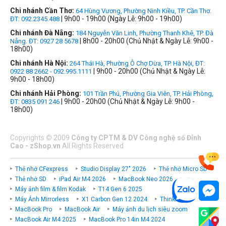
Chi nhánh Cần Thơ:
64 Hùng Vương, Phường Ninh Kiều, TP. Cần Thơ.
| 9h00 - 19h00 (Ngày Lễ: 9h00 - 19h00)
ĐT: 092.2345.488
Chi nhánh Đà Nẵng:
184 Nguyễn Văn Linh, Phường Thanh Khê, TP. Đà
| 8h00 - 20h00 (Chủ Nhật & Ngày Lễ: 9h00 -
Nẵng. ĐT: 0927 28 5678
18h00)
Chi nhánh Hà Nội:
264 Thái Hà, Phường Ô Chợ Dừa, TP. Hà Nội, ĐT:
| 9h00 - 20h00 (Chủ Nhật & Ngày Lễ:
0922 88 2662 - 092.995.1111
9h00 - 18h00)
Chi nhánh Hải Phòng:
101 Trần Phú, Phường Gia Viên, TP. Hải Phòng,
| 9h00 - 20h00 (Chủ Nhật & Ngày Lễ: 9h00 -
ĐT: 0835 091 246
18h00)
Copyrights
©
2009
Công ty CPTM & DV Công nghệ số Đỉnh
Cao - zShop.vn
All Rights Reserved
Thẻ nhớ CFexpress
Studio Display 27" 2026
Thẻ nhớ Micro SD
Thẻ nhớ SD
iPad Air M4 2026
MacBook Neo 2026
Máy ảnh film & film Kodak
T14 Gen 6 2025
Máy Ảnh Mirrorless
X1 Carbon Gen 12 2024
ThinkPad P
MacBook Pro
MacBook Air
Máy ảnh du lịch siêu zoom
MacBook Air M4 2025
MacBook Pro 14in M4 2024