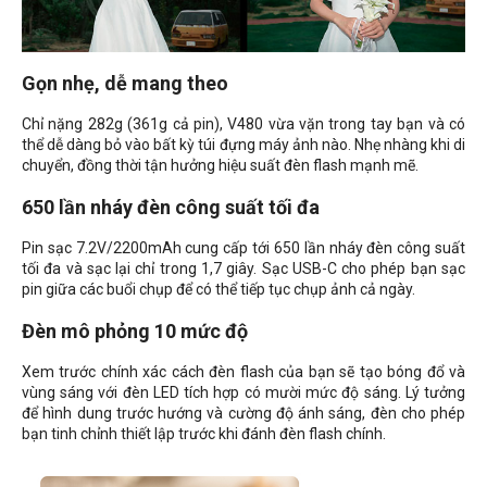
Gọn nhẹ, dễ mang theo
Chỉ nặng 282g (361g cả pin), V480 vừa vặn trong tay bạn và có
thể dễ dàng bỏ vào bất kỳ túi đựng máy ảnh nào. Nhẹ nhàng khi di
chuyển, đồng thời tận hưởng hiệu suất đèn flash mạnh mẽ.
650 lần nháy đèn công suất tối đa
Pin sạc 7.2V/2200mAh cung cấp tới 650 lần nháy đèn công suất
tối đa và sạc lại chỉ trong 1,7 giây. Sạc USB-C cho phép bạn sạc
pin giữa các buổi chụp để có thể tiếp tục chụp ảnh cả ngày.
Đèn mô phỏng 10 mức độ
Xem trước chính xác cách đèn flash của bạn sẽ tạo bóng đổ và
vùng sáng với đèn LED tích hợp có mười mức độ sáng. Lý tưởng
để hình dung trước hướng và cường độ ánh sáng, đèn cho phép
bạn tinh chỉnh thiết lập trước khi đánh đèn flash chính.