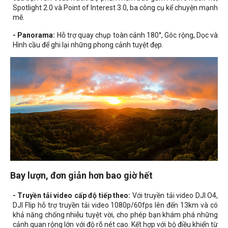
Spotlight 2.0 và Point of Interest 3.0, ba công cụ kể chuyện mạnh
mẽ.
- Panorama:
Hỗ trợ quay chụp toàn cảnh 180°, Góc rộng, Dọc và
Hình cầu để ghi lại những phong cảnh tuyệt đẹp.
Bay lượn, đơn giản hơn bao giờ hết
- Truyền tải video cấp độ tiếp theo:
Với truyền tải video DJI O4,
DJI Flip hỗ trợ truyền tải video 1080p/60fps lên đến 13km và có
khả năng chống nhiễu tuyệt vời, cho phép bạn khám phá những
cảnh quan rộng lớn với độ rõ nét cao. Kết hợp với bộ điều khiển từ