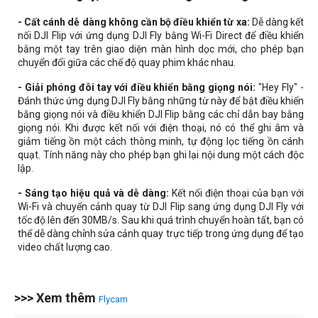
- Cất cánh dễ dàng không cần bộ điều khiển từ xa:
Dễ dàng kết
nối DJI Flip với ứng dụng DJI Fly bằng Wi-Fi Direct để điều khiển
bằng một tay trên giao diện màn hình dọc mới, cho phép bạn
chuyển đổi giữa các chế độ quay phim khác nhau.
- Giải phóng đôi tay với điều khiển bằng giọng nói:
"Hey Fly" -
Đánh thức ứng dụng DJI Fly bằng những từ này để bật điều khiển
bằng giọng nói và điều khiển DJI Flip bằng các chỉ dẫn bay bằng
giọng nói. Khi được kết nối với điện thoại, nó có thể ghi âm và
giảm tiếng ồn một cách thông minh, tự động lọc tiếng ồn cánh
quạt. Tính năng này cho phép bạn ghi lại nội dung một cách độc
lập.
- Sáng tạo hiệu quả và dễ dàng:
Kết nối điện thoại của bạn với
Wi-Fi và chuyển cảnh quay từ DJI Flip sang ứng dụng DJI Fly với
tốc độ lên đến 30MB/s. Sau khi quá trình chuyển hoàn tất, bạn có
thể dễ dàng chỉnh sửa cảnh quay trực tiếp trong ứng dụng để tạo
video chất lượng cao.
>>> Xem thêm
Flycam