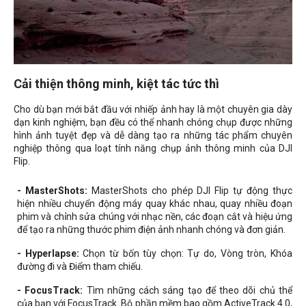
Cải thiện thông minh, kiệt tác tức thì
Cho dù bạn mới bắt đầu với nhiếp ảnh hay là một chuyên gia dày
dạn kinh nghiệm, bạn đều có thể nhanh chóng chụp được những
hình ảnh tuyệt đẹp và dễ dàng tạo ra những tác phẩm chuyên
nghiệp thông qua loạt tính năng chụp ảnh thông minh của DJI
Flip.
- MasterShots:
MasterShots cho phép DJI Flip tự động thực
hiện nhiều chuyển động máy quay khác nhau, quay nhiều đoạn
phim và chỉnh sửa chúng với nhạc nền, các đoạn cắt và hiệu ứng
để tạo ra những thước phim điện ảnh nhanh chóng và đơn giản.
- Hyperlapse:
Chọn từ bốn tùy chọn: Tự do, Vòng tròn, Khóa
đường đi và Điểm tham chiếu.
- FocusTrack:
Tìm những cách sáng tạo để theo dõi chủ thể
của bạn với FocusTrack. Bộ phần mềm bao gồm ActiveTrack 4.0,