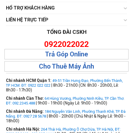
HỔ TRỢ KHÁCH HÀNG
LIÊN HỆ TRỰC TIẾP
TỔNG ĐÀI CSKH
0922022022
Trả Góp Online
Cho Thuê Máy Ảnh
Chi nhánh HCM Quận 1:
49-51 Trần Hưng Đạo, Phường Bến Thành,
| 8h30 - 21h00 (CN: 8h30 - 20h00, Lễ:
TP. HCM. ĐT: 0922 022 022
8h30 - 17h30)
Chi nhánh Cần Thơ:
64 Hùng Vương, Phường Ninh Kiều, TP. Cần Thơ.
| 9h00 - 19h00 (Ngày Lễ: 9h00 - 19h00)
ĐT: 092.2345.488
Chi nhánh Đà Nẵng:
184 Nguyễn Văn Linh, Phường Thanh Khê, TP. Đà
| 8h00 - 20h00 (Chủ Nhật & Ngày Lễ: 9h00 -
Nẵng. ĐT: 0927 28 5678
18h00)
Chi nhánh Hà Nội:
264 Thái Hà, Phường Ô Chợ Dừa, TP. Hà Nội, ĐT: