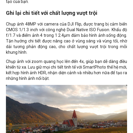
tạo của bạn.
Ghi lại chi tiết với chất lượng vượt trội
Chụp ảnh 48MP với camera của DJI Flip, được trang bị cảm biến
CMOS 1/1.3 inch với công nghệ Dual Native ISO Fusion. Khẩu độ
f/1.7 và điểm ảnh 4 trong 1 2.4μm đảm bảo hình ảnh sống động.
Tận hưởng chi tiết được nâng cao ở vùng sáng và vùng tối, nhờ
dải tương phản động cao, cho chất lượng vượt trội trong mỗi
khung hình.
Chụp ảnh với zoom quang học lên đến 4x, giúp bạn dễ dàng điều
khiển từ xa. Lưu giữ mọi chi tiết tinh tế với SmartPhoto thế hệ mới,
kết hợp hình ảnh HDR, nhận diện cảnh và nhiều hơn nữa để tạo ra
những hình ảnh nổi bật.