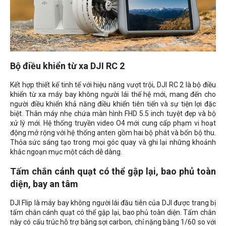
Bộ điều khiển từ xa DJI RC 2
Kết hợp thiết kế tinh tế với hiệu năng vượt trội, DJI RC 2 là bộ điều
khiển từ xa máy bay không người lái thế hệ mới, mang đến cho
người điều khiển khả năng điều khiển tiên tiến và sự tiện lợi đặc
biệt. Thân máy nhẹ chứa màn hình FHD 5.5 inch tuyệt đẹp và bộ
xử lý mới. Hệ thống truyền video O4 mới cung cấp phạm vi hoạt
động mở rộng với hệ thống anten gồm hai bộ phát và bốn bộ thu.
Thỏa sức sáng tạo trong mọi góc quay và ghi lại những khoảnh
khắc ngoạn mục một cách dễ dàng.
Tấm chắn cánh quạt có thể gập lại, bao phủ toàn
diện, bay an tâm
DJI Flip là máy bay không người lái đầu tiên của DJI được trang bị
tấm chắn cánh quạt có thể gập lại, bao phủ toàn diện. Tấm chắn
này có cấu trúc hỗ trợ bằng sợi carbon, chỉ nặng bằng 1/60 so với