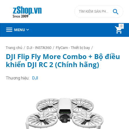

0



MENU
/
/
/
Trang chủ
DJI - INSTA360
FlyCam - Thiết bị bay
DJI Flip Fly More Combo + Bộ điều
khiển DJI RC 2 (Chính hãng)
Thương hiệu
DJI