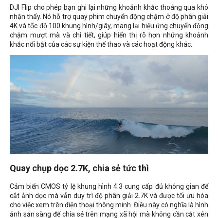
DJI Flip cho phép bạn ghi lại những khoảnh khắc thoáng qua khó
nhận thấy. Nó hỗ trợ quay phim chuyển động chậm ở độ phân giải
4K và tốc độ 100 khung hình/giây, mang lại hiệu ứng chuyển động
chậm mượt mà và chi tiết, giúp hiển thị rõ hơn những khoảnh
khắc nổi bật của các sự kiện thể thao và các hoạt động khác.
Quay chụp dọc 2.7K, chia sẻ tức thì
Cảm biến CMOS tỷ lệ khung hình 4:3 cung cấp đủ không gian để
cắt ảnh dọc mà vẫn duy trì độ phân giải 2.7K và được tối ưu hóa
cho việc xem trên điện thoại thông minh. Điều này có nghĩa là hình
ảnh sẵn sàng để chia sẻ trên mạng xã hội mà không cần cắt xén