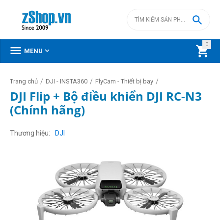

0



MENU
/
/
/
Trang chủ
DJI - INSTA360
FlyCam - Thiết bị bay
DJI Flip + Bộ điều khiển DJI RC-N3
(Chính hãng)
Thương hiệu
DJI