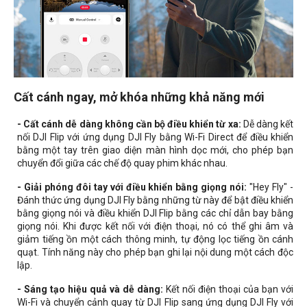
Cất cánh ngay, mở khóa những khả năng mới
- Cất cánh dễ dàng không cần bộ điều khiển từ xa:
Dễ dàng kết
nối DJI Flip với ứng dụng DJI Fly bằng Wi-Fi Direct để điều khiển
bằng một tay trên giao diện màn hình dọc mới, cho phép bạn
chuyển đổi giữa các chế độ quay phim khác nhau.
- Giải phóng đôi tay với điều khiển bằng giọng nói:
"Hey Fly" -
Đánh thức ứng dụng DJI Fly bằng những từ này để bật điều khiển
bằng giọng nói và điều khiển DJI Flip bằng các chỉ dẫn bay bằng
giọng nói. Khi được kết nối với điện thoại, nó có thể ghi âm và
giảm tiếng ồn một cách thông minh, tự động lọc tiếng ồn cánh
quạt. Tính năng này cho phép bạn ghi lại nội dung một cách độc
lập.
- Sáng tạo hiệu quả và dễ dàng:
Kết nối điện thoại của bạn với
Wi-Fi và chuyển cảnh quay từ DJI Flip sang ứng dụng DJI Fly với