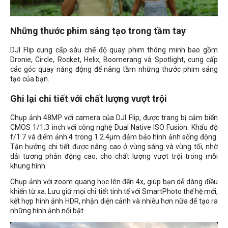
Những thước phim sáng tạo trong tầm tay
DJI Flip cung cấp sáu chế độ quay phim thông minh bao gồm
Dronie, Circle, Rocket, Helix, Boomerang và Spotlight, cung cấp
các góc quay năng động để nâng tầm những thước phim sáng
tạo của bạn.
Ghi lại chi tiết với chất lượng vượt trội
Chụp ảnh 48MP với camera của DJI Flip, được trang bị cảm biến
CMOS 1/1.3 inch với công nghệ Dual Native ISO Fusion. Khẩu độ
f/1.7 và điểm ảnh 4 trong 1 2.4μm đảm bảo hình ảnh sống động.
Tận hưởng chi tiết được nâng cao ở vùng sáng và vùng tối, nhờ
dải tương phản động cao, cho chất lượng vượt trội trong mỗi
khung hình.
Chụp ảnh với zoom quang học lên đến 4x, giúp bạn dễ dàng điều
khiển từ xa. Lưu giữ mọi chi tiết tinh tế với SmartPhoto thế hệ mới,
kết hợp hình ảnh HDR, nhận diện cảnh và nhiều hơn nữa để tạo ra
những hình ảnh nổi bật.