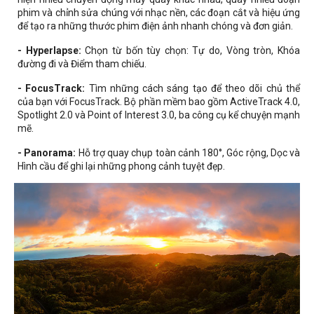
phim và chỉnh sửa chúng với nhạc nền, các đoạn cắt và hiệu ứng
để tạo ra những thước phim điện ảnh nhanh chóng và đơn giản.
- Hyperlapse:
Chọn từ bốn tùy chọn: Tự do, Vòng tròn, Khóa
đường đi và Điểm tham chiếu.
- FocusTrack:
Tìm những cách sáng tạo để theo dõi chủ thể
của bạn với FocusTrack. Bộ phần mềm bao gồm ActiveTrack 4.0,
Spotlight 2.0 và Point of Interest 3.0, ba công cụ kể chuyện mạnh
mẽ.
- Panorama:
Hỗ trợ quay chụp toàn cảnh 180°, Góc rộng, Dọc và
Hình cầu để ghi lại những phong cảnh tuyệt đẹp.