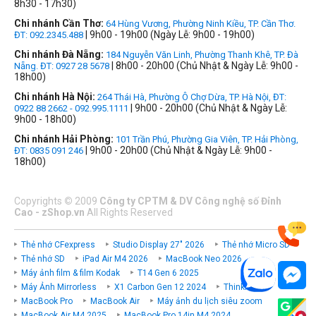
8h30 - 17h30)
Chi nhánh Cần Thơ:
64 Hùng Vương, Phường Ninh Kiều, TP. Cần Thơ.
| 9h00 - 19h00 (Ngày Lễ: 9h00 - 19h00)
ĐT: 092.2345.488
Chi nhánh Đà Nẵng:
184 Nguyễn Văn Linh, Phường Thanh Khê, TP. Đà
| 8h00 - 20h00 (Chủ Nhật & Ngày Lễ: 9h00 -
Nẵng. ĐT: 0927 28 5678
18h00)
Chi nhánh Hà Nội:
264 Thái Hà, Phường Ô Chợ Dừa, TP. Hà Nội, ĐT:
| 9h00 - 20h00 (Chủ Nhật & Ngày Lễ:
0922 88 2662 - 092.995.1111
9h00 - 18h00)
Chi nhánh Hải Phòng:
101 Trần Phú, Phường Gia Viên, TP. Hải Phòng,
| 9h00 - 20h00 (Chủ Nhật & Ngày Lễ: 9h00 -
ĐT: 0835 091 246
18h00)
Copyrights
©
2009
Công ty CPTM & DV Công nghệ số Đỉnh
Cao - zShop.vn
All Rights Reserved
Thẻ nhớ CFexpress
Studio Display 27" 2026
Thẻ nhớ Micro SD
Thẻ nhớ SD
iPad Air M4 2026
MacBook Neo 2026
Máy ảnh film & film Kodak
T14 Gen 6 2025
Máy Ảnh Mirrorless
X1 Carbon Gen 12 2024
ThinkPad P
MacBook Pro
MacBook Air
Máy ảnh du lịch siêu zoom
MacBook Air M4 2025
MacBook Pro 14in M4 2024