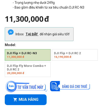
- Trọng lượng nhẹ
‌dưới 249g
- Bao gồm điều khiển từ xa tiêu chuẩn DJI RC-N3
11,300,000
đ
Inbox
TẠI ĐÂY
để nhận giá siêu tốt!
Model:
DJI Flip + DJI RC-N3
DJI Flip + DJI RC 2
11,300,000
đ
16,190,000
đ
DJI Flip Fly More Combo +
DJI RC 2
20,200,000
đ
MUA HÀNG