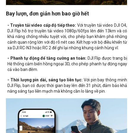
Bay lượn, đơn giản hơn bao giờ hết
- Truyền tải video cấp độ tiếp theo:
Với truyền tải video DJI O4,
DJI Flip hỗ trợ truyền tải video 1080p/60fps lên đến 13km và có
khả năng chống nhiễu tuyệt vời, cho phép bạn khám phá những
cảnh quan rộng lớn với độ rõ nét cao. Kết hợp với bộ điều khiển từ
xa DJI RC-N3 hoặc RC 2 để ghi lại những khung cảnh hùng vĩ.
- Phanh tự động để tăng cường an toàn:
DJI Flip được trang bị
Hệ thống cảm biến hồng ngoại 3D, cho phép phanh tự động ngay
cả vào ban đêm.
- Thời lượng pin dài, sáng tạo liên tục:
Với pin bay thông minh
DJI Flip, bạn có được thời gian bay lên đến 31 phút, đảm bảo khả
năng sáng tạo liền mạch mà không cần lo lắng về pin.