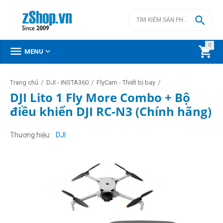

0



MENU
/
/
/
Trang chủ
DJI - INSTA360
FlyCam - Thiết bị bay
DJI Lito 1 Fly More Combo + Bộ
điều khiển DJI RC-N3 (Chính hãng)
Thương hiệu
DJI