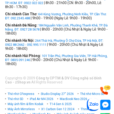
| 8h30 - 21h00 (CN: 8h30 - 20h00, Lễ:
TP. HCM. ĐT: 0922 022 022
8h30 - 17h30)
Chi nhánh Cần Thơ:
64 Hùng Vương, Phường Ninh Kiều, TP. Cần Thơ.
| 9h00 - 19h00 (Ngày Lễ: 9h00 - 19h00)
ĐT: 092.2345.488
Chi nhánh Đà Nẵng:
184 Nguyễn Văn Linh, Phường Thanh Khê, TP. Đà
| 8h00 - 20h00 (Chủ Nhật & Ngày Lễ: 9h00 -
Nẵng. ĐT: 0927 28 5678
18h00)
Chi nhánh Hà Nội:
264 Thái Hà, Phường Ô Chợ Dừa, TP. Hà Nội, ĐT:
| 9h00 - 20h00 (Chủ Nhật & Ngày Lễ:
0922 88 2662 - 092.995.1111
9h00 - 18h00)
Chi nhánh Hải Phòng:
101 Trần Phú, Phường Gia Viên, TP. Hải Phòng,
| 9h00 - 20h00 (Chủ Nhật & Ngày Lễ: 9h00 -
ĐT: 0835 091 246
18h00)
Copyrights
©
2009
Công ty CPTM & DV Công nghệ số Đỉnh
Cao - zShop.vn
All Rights Reserved
Thẻ nhớ CFexpress
Studio Display 27" 2026
Thẻ nhớ Micro SD
Thẻ nhớ SD
iPad Air M4 2026
MacBook Neo 2026
Máy ảnh film & film Kodak
T14 Gen 6 2025
Máy Ảnh Mirrorless
X1 Carbon Gen 12 2024
ThinkPad P