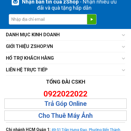
Nhận bản tin của zShop
- Nhận nhiều ưu
đãi và quà tặng hấp dẫn
DANH MỤC KINH DOANH
GIỚI THIỆU ZSHOP.VN
HỔ TRỢ KHÁCH HÀNG
LIÊN HỆ TRỰC TIẾP
TỔNG ĐÀI CSKH
0922022022
Trả Góp Online
Cho Thuê Máy Ảnh
Chi nhánh HCM Quận 1:
49-51 Trần Hưng Đạo, Phường Bến Thành,