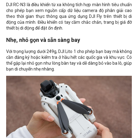
DJI RC-N3 là điều khiển từ xa không tích hợp màn hình tiêu chuẩn
cho phép bạn xem nguồn cấp dữ liệu camera độ phân giải cao
theo thời gian thực thông qua ứng dụng DJI Fly trên thiết bị di
động của mình. Điều khiển có tay cầm chắc chắn, trang bị giá đỡ
thiết bị di động để đặt ổn định.
Nhẹ, nhỏ gọn và sẵn sàng bay
Với trọng lượng dưới 249g, DJI Lito 1 cho phép bạn bay mà không
cần đăng ký hoặc kiểm tra ở hầu hết các quốc gia và khu vực. Có
thể gập lại nhỏ gọn như lòng bàn tay và dễ dàng bỏ vào ba lô, giúp
bạn di chuyển nhẹ nhàng.